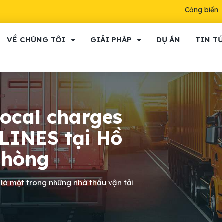
Cảng biển
VỀ CHÚNG TÔI
GIẢI PHÁP
DỰ ÁN
TIN T
local charges
LINES tại Hồ
Phòng
 là một trong những nhà thầu vận tải