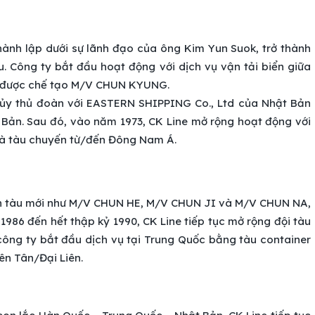
hành lập dưới sự lãnh đạo của ông Kim Yun Suok, trở thành
 Công ty bắt đầu hoạt động với dịch vụ vận tải biển giữa
i được chế tạo M/V CHUN KYUNG.
hủy thủ đoàn với EASTERN SHIPPING Co., Ltd của Nhật Bản
 Bản. Sau đó, vào năm 1973, CK Line mở rộng hoạt động với
và tàu chuyến từ/đến Đông Nam Á.
 con tàu mới như M/V CHUN HE, M/V CHUN JI và M/V CHUN NA,
986 đến hết thập kỷ 1990, CK Line tiếp tục mở rộng đội tàu
công ty bắt đầu dịch vụ tại Trung Quốc bằng tàu container
n Tân/Đại Liên.