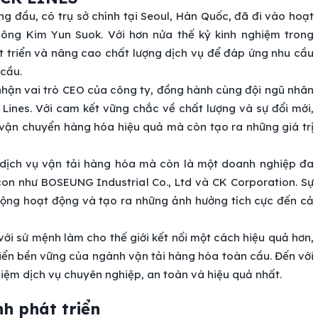
g đầu, có trụ sở chính tại Seoul, Hàn Quốc, đã đi vào hoạt
ông Kim Yun Suok. Với hơn nửa thế kỷ kinh nghiệm trong
t triển và nâng cao chất lượng dịch vụ để đáp ứng nhu cầu
cầu.
ận vai trò CEO của công ty, đồng hành cùng đội ngũ nhân
Lines. Với cam kết vững chắc về chất lượng và sự đổi mới,
 vận chuyển hàng hóa hiệu quả mà còn tạo ra những giá trị
 dịch vụ vận tải hàng hóa mà còn là một doanh nghiệp đa
con như BOSEUNG Industrial Co., Ltd và CK Corporation. Sự
ộng hoạt động và tạo ra những ảnh hưởng tích cực đến cả
ới sứ mệnh làm cho thế giới kết nối một cách hiệu quả hơn,
riển bền vững của ngành vận tải hàng hóa toàn cầu. Đến với
iệm dịch vụ chuyên nghiệp, an toàn và hiệu quả nhất.
nh phát triển