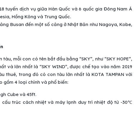
 18 tuyến dịch vụ giữa Hàn Quốc và 6 quốc gia Đông Nam Á
nesia, Hồng Kông và Trung Quốc.
ừ cảng Busan đến một số cảng ở Nhật Bản như Nagoya, Kobe,
ẩn
on tàu, mỗi con có tên bắt đầu bằng “SKY”, như “SKY HOPE”,
t và lớn nhất là “SKY WIND”, được chế tạo vào năm 2019
 tàu thuê, trong đó có con tàu lớn nhất là KOTA TAMPAN với
o gồm 4 loại chính và phổ biến:
igh Cube và 45ft.
với cấu trúc cách nhiệt và máy lạnh duy trì nhiệt độ từ -30℃