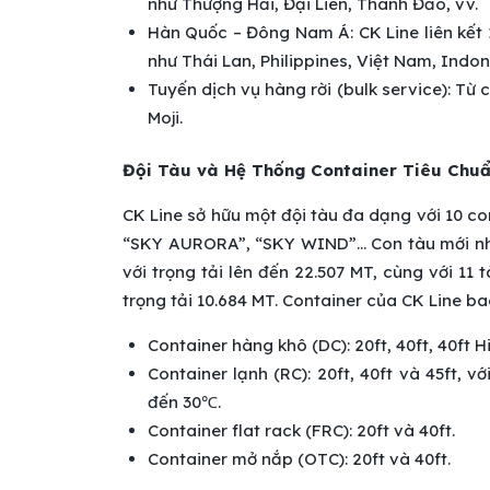
như Thượng Hải, Đại Liên, Thanh Đảo, vv.
Hàn Quốc – Đông Nam Á: CK Line liên kết
như Thái Lan, Philippines, Việt Nam, Indo
Tuyến dịch vụ hàng rời (bulk service): T
Moji.
Đội Tàu và Hệ Thống Container Tiêu Chu
CK Line sở hữu một đội tàu đa dạng với 10 c
“SKY AURORA”, “SKY WIND”… Con tàu mới nhấ
với trọng tải lên đến 22.507 MT, cùng với 11
trọng tải 10.684 MT. Container của CK Line ba
Container hàng khô (DC): 20ft, 40ft, 40ft H
Container lạnh (RC): 20ft, 40ft và 45ft, 
đến 30℃.
Container flat rack (FRC): 20ft và 40ft.
Container mở nắp (OTC): 20ft và 40ft.