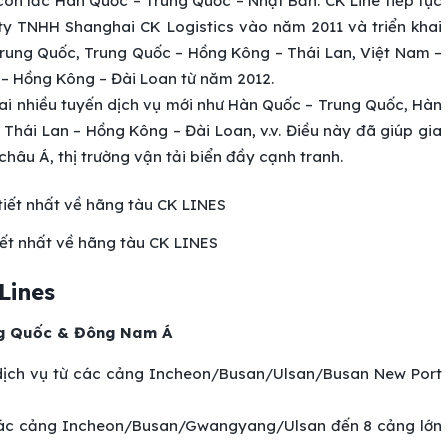
con lắc Hàn Quốc – Trung Quốc – Nhật Bản. CK Line tiếp tục
 ty TNHH Shanghai CK Logistics vào năm 2011 và triển khai
Trung Quốc, Trung Quốc – Hồng Kông – Thái Lan, Việt Nam –
 – Hồng Kông – Đài Loan từ năm 2012.
hai nhiều tuyến dịch vụ mới như Hàn Quốc – Trung Quốc, Hàn
Thái Lan – Hồng Kông – Đài Loan, v.v. Điều này đã giúp gia
hâu Á, thị trường vận tải biển đầy cạnh tranh.
tiết nhất về hãng tàu CK LINES
Lines
ng Quốc & Đông Nam Á
dịch vụ từ các cảng Incheon/Busan/Ulsan/Busan New Port
 các cảng Incheon/Busan/Gwangyang/Ulsan đến 8 cảng lớn