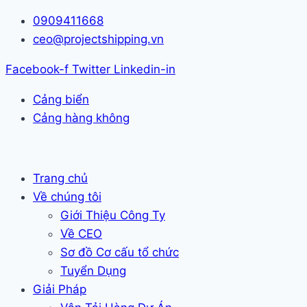
Skip
0909411668
to
ceo@projectshipping.vn
content
Facebook-f
Twitter
Linkedin-in
Cảng biển
Cảng hàng không
Trang chủ
Về chúng tôi
Giới Thiệu Công Ty
Về CEO
Sơ đồ Cơ cấu tổ chức
Tuyển Dụng
Giải Pháp