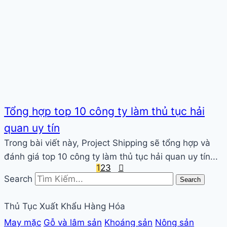
Tổng hợp top 10 công ty làm thủ tục hải
quan uy tín
Trong bài viết này, Project Shipping sẽ tổng hợp và
đánh giá top 10 công ty làm thủ tục hải quan uy tín...
1
2
3
Phân
Search
Search
trang
Thủ Tục Xuất Khẩu Hàng Hóa
bài
May mặc
Gỗ và lâm sản
Khoáng sản
Nông sản