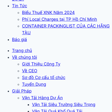
Tin Tức
Biểu Thuế XNK Năm 2024
Phí Local Charges tại TP Hồ Chí Minh
CONTAINER PACKINGLIST CỦA CÁC HÃNG
TÀU
Báo giá
Trang chủ
Về chúng tôi
Giới Thiệu Công Ty
Về CEO
Sơ đồ Cơ cấu tổ chức
Tuyển Dụng
Giải Pháp
Vận Tải Hàng Dự Án
Vận Tải Siêu Trường Siêu Trọng
Vận Tải Quá Khổ Quá Tải