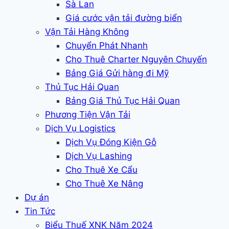
Sà Lan
Giá cước vận tải đường biển
Vận Tải Hàng Không
Chuyển Phát Nhanh
Cho Thuê Charter Nguyên Chuyến
Bảng Giá Gửi hàng đi Mỹ
Thủ Tục Hải Quan
Bảng Giá Thủ Tục Hải Quan
Phương Tiện Vận Tải
Dịch Vụ Logistics
Dịch Vụ Đóng Kiện Gỗ
Dịch Vụ Lashing
Cho Thuê Xe Cẩu
Cho Thuê Xe Nâng
Dự án
Tin Tức
Biểu Thuế XNK Năm 2024