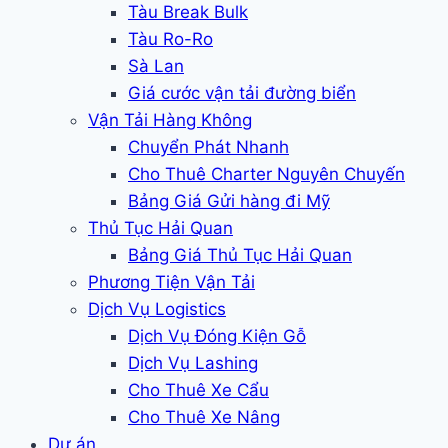
Tàu Break Bulk
Tàu Ro-Ro
Sà Lan
Giá cước vận tải đường biển
Vận Tải Hàng Không
Chuyển Phát Nhanh
Cho Thuê Charter Nguyên Chuyến
Bảng Giá Gửi hàng đi Mỹ
Thủ Tục Hải Quan
Bảng Giá Thủ Tục Hải Quan
Phương Tiện Vận Tải
Dịch Vụ Logistics
Dịch Vụ Đóng Kiện Gỗ
Dịch Vụ Lashing
Cho Thuê Xe Cẩu
Cho Thuê Xe Nâng
Dự án