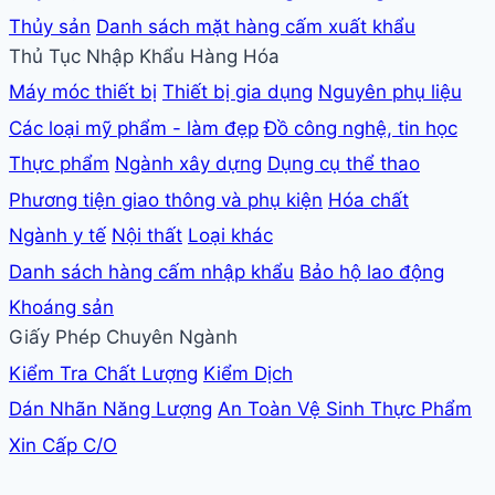
viết
Thủy sản
Danh sách mặt hàng cấm xuất khẩu
Thủ Tục Nhập Khẩu Hàng Hóa
Máy móc thiết bị
Thiết bị gia dụng
Nguyên phụ liệu
Các loại mỹ phẩm - làm đẹp
Đồ công nghệ, tin học
Thực phẩm
Ngành xây dựng
Dụng cụ thể thao
Phương tiện giao thông và phụ kiện
Hóa chất
Ngành y tế
Nội thất
Loại khác
Danh sách hàng cấm nhập khẩu
Bảo hộ lao động
Khoáng sản
Giấy Phép Chuyên Ngành
Kiểm Tra Chất Lượng
Kiểm Dịch
Dán Nhãn Năng Lượng
An Toàn Vệ Sinh Thực Phẩm
Xin Cấp C/O