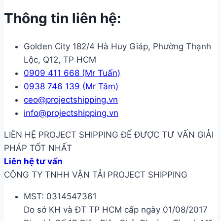
Thông tin liên hệ:
Golden City 182/4 Hà Huy Giáp, Phường Thạnh
Lộc, Q12, TP HCM
0909 411 668 (Mr Tuấn)
0938 746 139 (Mr Tâm)
ceo@projectshipping.vn
info@projectshipping.vn
LIÊN HỆ PROJECT SHIPPING ĐỂ ĐƯỢC TƯ VẤN GIẢI
PHÁP TỐT NHẤT
Liên hệ tư vấn
CÔNG TY TNHH VẬN TẢI PROJECT SHIPPING
MST: 0314547361
Do sở KH và ĐT TP HCM cấp ngày 01/08/2017