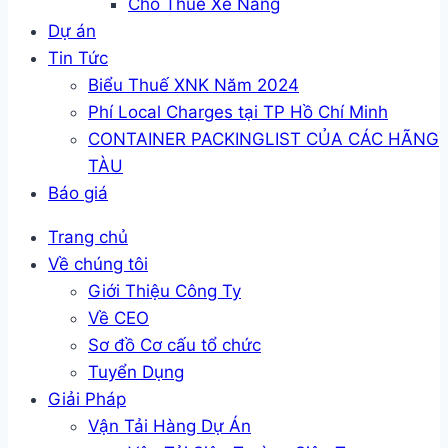
Cho Thuê Xe Nâng
Dự án
Tin Tức
Biểu Thuế XNK Năm 2024
Phí Local Charges tại TP Hồ Chí Minh
CONTAINER PACKINGLIST CỦA CÁC HÃNG
TÀU
Báo giá
Trang chủ
Về chúng tôi
Giới Thiệu Công Ty
Về CEO
Sơ đồ Cơ cấu tổ chức
Tuyển Dụng
Giải Pháp
Vận Tải Hàng Dự Án