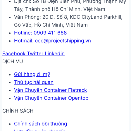
Địa chỉ: Số 1B Điện Biên Phủ, Phường Thạnh Mỹ
Tây, Thành phố Hồ Chí Minh, Việt Nam
Văn Phòng: 20 Đ. Số 8, KDC CityLand Parkhill,
Gò Vấp, Hồ Chí Minh, Việt Nam
Hotline: 0909 411 668
Hotmail: ceo@projectshipping.vn
Facebook
Twitter
Linkedin
DỊCH VỤ
Gửi hàng đi mỹ
Thủ tục hải quan
Vận Chuyển Container Flatrack
Vận Chuyển Container Opentop
CHÍNH SÁCH
Chính sách bồi thường