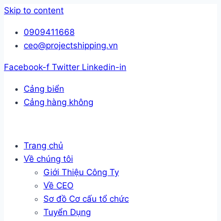
Skip to content
0909411668
ceo@projectshipping.vn
Facebook-f
Twitter
Linkedin-in
Cảng biển
Cảng hàng không
Trang chủ
Về chúng tôi
Giới Thiệu Công Ty
Về CEO
Sơ đồ Cơ cấu tổ chức
Tuyển Dụng