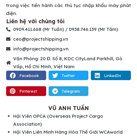
trong việc tiến hành các thủ tục nhập khẩu máy phát
điện.
Liên hệ với chúng tôi
0909.411.668 (Mr Tuấn) / 0938.746.139 (Mr Tâm)
ceo@projectshipping.vn
info@projectshipping.vn
Văn Phòng: 20 Đ. Số 8, KDC CityLand Parkhill, Gò
Vấp, Hồ Chí Minh, Việt Nam
Facebook
Twitter
LinkedIn
Pinterest
Telegram
VŨ ANH TUẤN
Hội Viên OPCA (Overseas Project Cargo
Association)
Hội Viên Liên Minh Hàng Hóa Thế Giới WCAworld