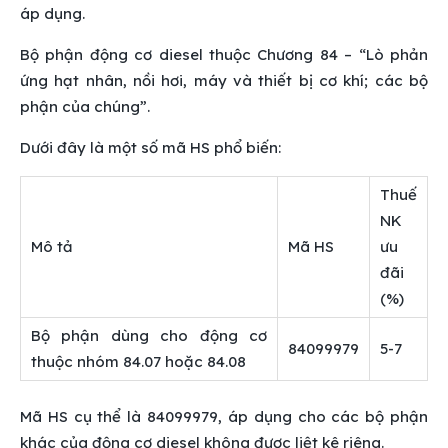
áp dụng.
Bộ phận động cơ diesel thuộc Chương 84 – “Lò phản
ứng hạt nhân, nồi hơi, máy và thiết bị cơ khí; các bộ
phận của chúng”.
Dưới đây là một số mã HS phổ biến:
Thuế
NK
Mô tả
Mã HS
ưu
đãi
(%)
Bộ phận dùng cho động cơ
84099979
5-7
thuộc nhóm 84.07 hoặc 84.08
Mã HS cụ thể là 84099979, áp dụng cho các bộ phận
khác của động cơ diesel không được liệt kê riêng.