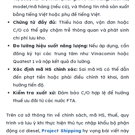
model/mã hàng (nếu có), và thông tin nhà sản xuất
bằng tiếng Việt hoặc phụ đề tiếng Việt.
Chứng từ đầy đủ:
Thiếu hóa đơn, vận đơn hoặc
C/O có thể gây chậm trễ thông quan và phát sinh
chi phí lưu kho.
Đo lường hiệu suất năng lượng:
Nếu áp dụng, cần
đăng ký tại các trung tâm như Vinacomin hoặc
Quatest 1 và nộp kết quả đo lường.
Xác định mã HS chính xác:
Sai mã HS có thể dẫn
đến phạt tiền hoặc phải điều chỉnh tờ khai, ảnh
hưởng tiến độ.
Kiểm tra xuất xứ:
Đảm bảo C/O hợp lệ để hưởng
thuế ưu đãi từ các nước FTA.
Trên cơ sở thông tin về chính sách, mã HS, thuế, quy
trình và lưu ý khi thực hiện thủ tục nhập khẩu bộ phận
động cơ diesel,
Project Shipping
hy vọng bài viết này