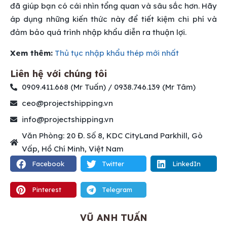
đã giúp bạn có cái nhìn tổng quan và sâu sắc hơn. Hãy
áp dụng những kiến thức này để tiết kiệm chi phí và
đảm bảo quá trình nhập khẩu diễn ra thuận lợi.
Xem thêm:
Thủ tục nhập khẩu thép mới nhất
Liên hệ với chúng tôi
0909.411.668 (Mr Tuấn) / 0938.746.139 (Mr Tâm)
ceo@projectshipping.vn
info@projectshipping.vn
Văn Phòng: 20 Đ. Số 8, KDC CityLand Parkhill, Gò
Vấp, Hồ Chí Minh, Việt Nam
Facebook
Twitter
LinkedIn
Pinterest
Telegram
VŨ ANH TUẤN