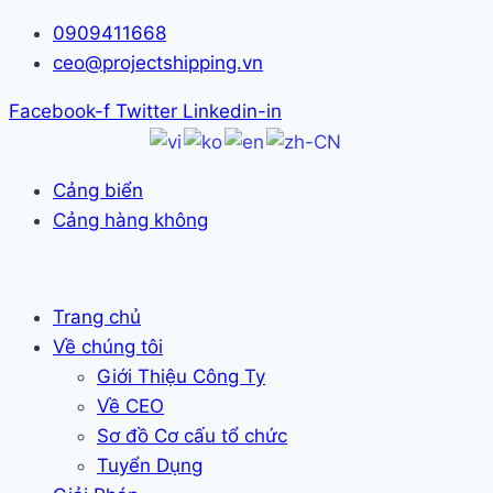
Skip
0909411668
to
ceo@projectshipping.vn
content
Facebook-f
Twitter
Linkedin-in
Cảng biển
Cảng hàng không
Trang chủ
Về chúng tôi
Giới Thiệu Công Ty
Về CEO
Sơ đồ Cơ cấu tổ chức
Tuyển Dụng