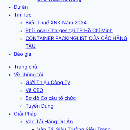
Dự án
Tin Tức
Biểu Thuế XNK Năm 2024
Phí Local Charges tại TP Hồ Chí Minh
CONTAINER PACKINGLIST CỦA CÁC HÃNG
TÀU
Báo giá
Trang chủ
Về chúng tôi
Giới Thiệu Công Ty
Về CEO
Sơ đồ Cơ cấu tổ chức
Tuyển Dụng
Giải Pháp
Vận Tải Hàng Dự Án
Vận Tải Siêu Trường Siêu Trọng