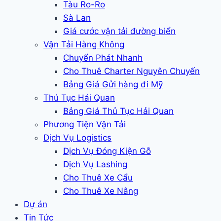
Tàu Ro-Ro
Sà Lan
Giá cước vận tải đường biển
Vận Tải Hàng Không
Chuyển Phát Nhanh
Cho Thuê Charter Nguyên Chuyến
Bảng Giá Gửi hàng đi Mỹ
Thủ Tục Hải Quan
Bảng Giá Thủ Tục Hải Quan
Phương Tiện Vận Tải
Dịch Vụ Logistics
Dịch Vụ Đóng Kiện Gỗ
Dịch Vụ Lashing
Cho Thuê Xe Cẩu
Cho Thuê Xe Nâng
Dự án
Tin Tức