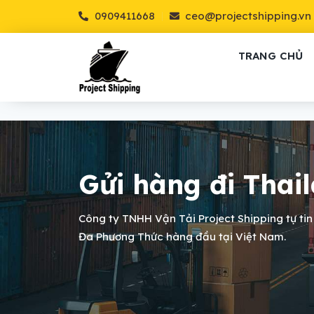
0909411668
ceo@projectshipping.vn
TRANG CHỦ
Gửi hàng đi Thai
Công ty TNHH Vận Tải Project Shipping tự tin
Đa Phương Thức hàng đầu tại Việt Nam.