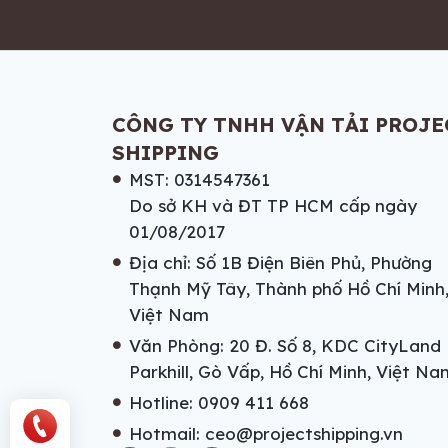
CÔNG TY TNHH VẬN TẢI PROJE
SHIPPING
MST: 0314547361
Do sở KH và ĐT TP HCM cấp ngày
01/08/2017
Địa chỉ: Số 1B Điện Biên Phủ, Phường
Thạnh Mỹ Tây, Thành phố Hồ Chí Minh
Việt Nam
Văn Phòng: 20 Đ. Số 8, KDC CityLand
Parkhill, Gò Vấp, Hồ Chí Minh, Việt Na
Hotline: 0909 411 668
Hotmail: ceo@projectshipping.vn