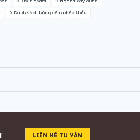
 học
Thực phẩm
Ngành xây dựng
c
Danh sách hàng cấm nhập khẩu
T
LIÊN HỆ TƯ VẤN