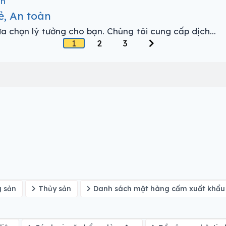
ẻ, An toàn
ựa chọn lý tưởng cho bạn. Chúng tôi cung cấp dịch...
1
2
3
 sản
Thủy sản
Danh sách mặt hàng cấm xuất khẩu