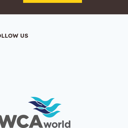
OLLOW US