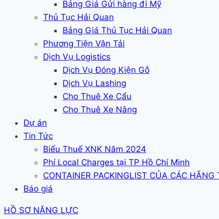
Bảng Giá Gửi hàng đi Mỹ
Thủ Tục Hải Quan
Bảng Giá Thủ Tục Hải Quan
Phương Tiện Vận Tải
Dịch Vụ Logistics
Dịch Vụ Đóng Kiện Gỗ
Dịch Vụ Lashing
Cho Thuê Xe Cẩu
Cho Thuê Xe Nâng
Dự án
Tin Tức
Biểu Thuế XNK Năm 2024
Phí Local Charges tại TP Hồ Chí Minh
CONTAINER PACKINGLIST CỦA CÁC HÃNG
Báo giá
HỒ SƠ NĂNG LỰC