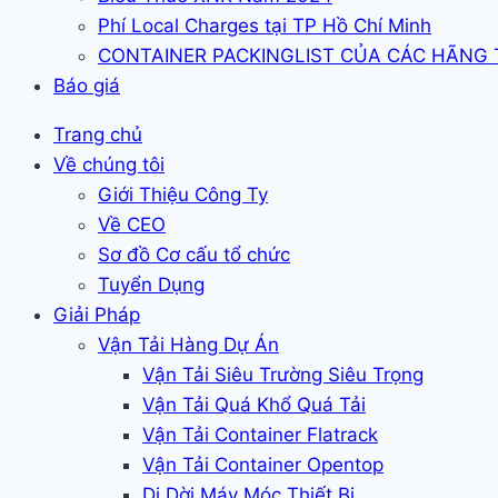
Phí Local Charges tại TP Hồ Chí Minh
CONTAINER PACKINGLIST CỦA CÁC HÃNG
Báo giá
Trang chủ
Về chúng tôi
Giới Thiệu Công Ty
Về CEO
Sơ đồ Cơ cấu tổ chức
Tuyển Dụng
Giải Pháp
Vận Tải Hàng Dự Án
Vận Tải Siêu Trường Siêu Trọng
Vận Tải Quá Khổ Quá Tải
Vận Tải Container Flatrack
Vận Tải Container Opentop
Di Dời Máy Móc Thiết Bị