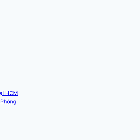
tại HCM
i Phòng