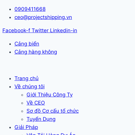
Skip
0909411668
to
ceo@projectshipping.vn
content
Facebook-f
Twitter
Linkedin-in
Cảng biển
Cảng hàng không
Trang chủ
Về chúng tôi
Giới Thiệu Công Ty
Về CEO
Sơ đồ Cơ cấu tổ chức
Tuyển Dụng
Giải Pháp