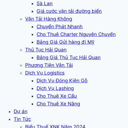
Sà Lan
Giá cước vận tải đường biển
Vận Tải Hàng Không
Chuyển Phát Nhanh
Cho Thuê Charter Nguyên Chuyến
Bảng Giá Gửi hàng đi Mỹ
Thủ Tục Hải Quan
Bảng Giá Thủ Tục Hải Quan
Phương Tiện Vận Tải
Dịch Vụ Logistics
Dịch Vụ Đóng Kiện Gỗ
Dịch Vụ Lashing
Cho Thuê Xe Cẩu
Cho Thuê Xe Nâng
Dự án
Tin Tức
Biểu Thuế XNK Năm 2024