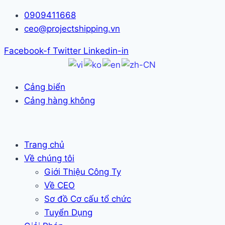
Skip
0909411668
to
ceo@projectshipping.vn
content
Facebook-f
Twitter
Linkedin-in
Cảng biển
Cảng hàng không
Trang chủ
Về chúng tôi
Giới Thiệu Công Ty
Về CEO
Sơ đồ Cơ cấu tổ chức
Tuyển Dụng