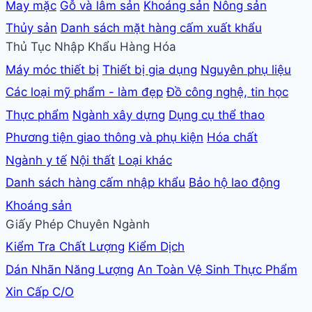
May mặc
Gỗ và lâm sản
Khoáng sản
Nông sản
Thủy sản
Danh sách mặt hàng cấm xuất khẩu
Thủ Tục Nhập Khẩu Hàng Hóa
Máy móc thiết bị
Thiết bị gia dụng
Nguyên phụ liệu
Các loại mỹ phẩm - làm đẹp
Đồ công nghệ, tin học
Thực phẩm
Ngành xây dựng
Dụng cụ thể thao
Phương tiện giao thông và phụ kiện
Hóa chất
Ngành y tế
Nội thất
Loại khác
Danh sách hàng cấm nhập khẩu
Bảo hộ lao động
Khoáng sản
Giấy Phép Chuyên Ngành
Kiểm Tra Chất Lượng
Kiểm Dịch
Dán Nhãn Năng Lượng
An Toàn Vệ Sinh Thực Phẩm
Xin Cấp C/O