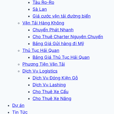
Tàu Ro-Ro
Sà Lan
Giá cước vận tải đường biển
Vận Tải Hàng Không
Chuyển Phát Nhanh
Cho Thuê Charter Nguyên Chuyến
Bảng Giá Gửi hàng đi Mỹ
Thủ Tục Hải Quan
Bảng Giá Thủ Tục Hải Quan
Phương Tiện Vận Tải
Dịch Vụ Logistics
Dịch Vụ Đóng Kiện Gỗ
Dịch Vụ Lashing
Cho Thuê Xe Cẩu
Cho Thuê Xe Nâng
Dự án
Tin Tức