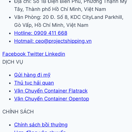
Địa chỉ: Số 1B Điện Biên Phủ, Phường Thạnh Mỹ
Tây, Thành phố Hồ Chí Minh, Việt Nam
Văn Phòng: 20 Đ. Số 8, KDC CityLand Parkhill,
Gò Vấp, Hồ Chí Minh, Việt Nam
Hotline: 0909 411 668
Hotmail: ceo@projectshipping.vn
Facebook
Twitter
Linkedin
DỊCH VỤ
Gửi hàng đi mỹ
Thủ tục hải quan
Vận Chuyển Container Flatrack
Vận Chuyển Container Opentop
CHÍNH SÁCH
Chính sách bồi thường