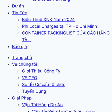
Dự án
Tin Tức
Biểu Thuế XNK Năm 2024
Phí Local Charges tại TP Hồ Chí Minh
CONTAINER PACKINGLIST CỦA CÁC HÃNG
TÀU
Báo giá
Trang chủ
Về chúng tôi
Giới Thiệu Công Ty
Về CEO
Sơ đồ Cơ cấu tổ chức
Tuyển Dụng
Giải Pháp
Vận Tải Hàng Dự Án
Vận Tải Siêu Trường Siêu Trọng