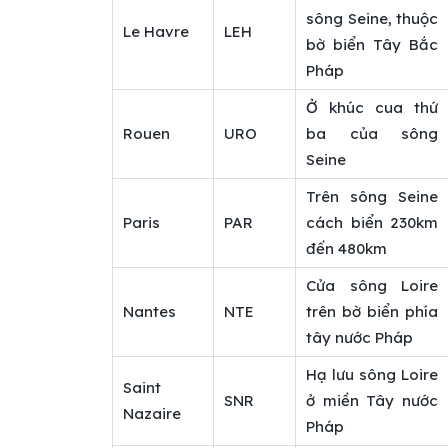
sông Seine, thuộc
Le Havre
LEH
bờ biển Tây Bắc
Pháp
Ở khúc cua thứ
Rouen
URO
ba của sông
Seine
Trên sông Seine
Paris
PAR
cách biển 230km
đến 480km
Cửa sông Loire
Nantes
NTE
trên bờ biển phía
tây nước Pháp
Hạ lưu sông Loire
Saint
SNR
ở miền Tây nước
Nazaire
Pháp