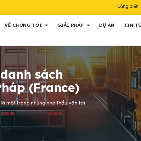
Cảng biển
VỀ CHÚNG TÔI
GIẢI PHÁP
DỰ ÁN
TIN T
t danh sách
Pháp (France)
 là một trong những nhà thầu vận tải