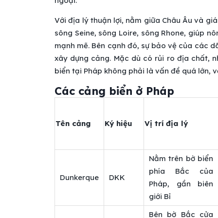
ngoại.
Với địa lý thuận lợi, nằm giữa Châu Âu và giá
sông Seine, sông Loire, sông Rhone, giúp n
mạnh mẽ. Bên cạnh đó, sự bảo vệ của các dãy
xây dựng cảng. Mặc dù có rủi ro địa chất, 
biển tại Pháp không phải là vấn đề quá lớn, v
Các cảng biển ở Pháp
Tên cảng
Ký hiệu
Vị trí địa lý
Nằm trên bờ biển
phía Bắc của
Dunkerque
DKK
Pháp, gần biên
giới Bỉ
Bên bờ Bắc cửa