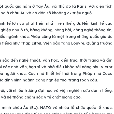
t quốc gia nằm ở Tây Âu, với thủ đô là Paris. Với diện tích
 ba ở châu Âu và có dân số khoảng 67 triệu người.
h tế lớn và phát triển nhất trên thế giới. Nền kinh tế của
iệp như ô tô, hàng không, hàng hải, công nghệ thông tin,
hiều ngành khác. Pháp cũng là một trong những quốc gia du
ổi tiếng như Tháp Eiffel, Viện bảo tàng Louvre, Quảng trường
sắc đến nghệ thuật, văn học, kiến trúc, thời trang và ẩm
với các nhà văn, họa sĩ và nhà điêu khắc tài năng như Victor
u người khác. Các nhà thiết kế thời trang Pháp như Coco
 đã định hình ngành công nghiệp thời trang toàn cầu.
i, với nhiều trường đại học và viện nghiên cứu danh tiếng.
 và hệ thống chăm sóc y tế chất lượng cao.
n minh châu Âu (EU), NATO và nhiều tổ chức quốc tế khác.