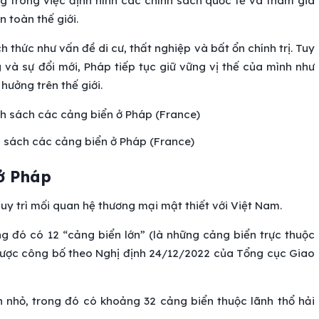
g trong việc định hình các chính sách quốc tế và tham gia
 toàn thế giới.
 thức như vấn đề di cư, thất nghiệp và bất ổn chính trị. Tuy
 và sự đổi mới, Pháp tiếp tục giữ vững vị thế của mình như
ưởng trên thế giới.
h sách các cảng biển ở Pháp (France)
ở Pháp
y trì mối quan hệ thương mại mật thiết với Việt Nam.
g đó có 12 “cảng biển lớn” (là những cảng biển trực thuộc
 được công bố theo Nghị định 24/12/2022 của Tổng cục Giao
n nhỏ, trong đó có khoảng 32 cảng biển thuộc lãnh thổ hải