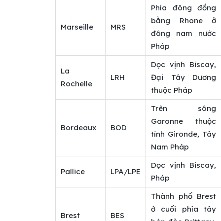
Phía đông đồng
bằng Rhone ở
Marseille
MRS
đông nam nước
Pháp
Dọc vịnh Biscay,
La
LRH
Đại Tây Dương
Rochelle
thuộc Pháp
Trên sông
Garonne thuộc
Bordeaux
BOD
tỉnh Gironde, Tây
Nam Pháp
Dọc vịnh Biscay,
Pallice
LPA/LPE
Pháp
Thành phố Brest
ở cuối phía tây
Brest
BES