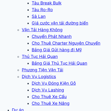
Tàu Break Bulk
Tàu Ro-Ro
Sà Lan
Giá cước vận tải đường biển
Vận Tải Hàng Không
Chuyển Phát Nhanh
Cho Thuê Charter Nguyên Chuyến
Bảng Giá Gửi hàng đi Mỹ
Thủ Tục Hải Quan
Bảng Giá Thủ Tục Hải Quan
Phương Tiện Vận Tải
Dịch Vụ Logistics
Dịch Vụ Đóng Kiện Gỗ
Dịch Vụ Lashing
Cho Thuê Xe Cẩu
Cho Thuê Xe Nâng
Dự án