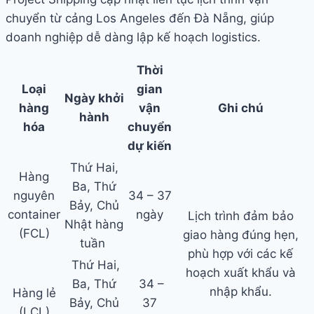
chuyển từ cảng Los Angeles đến Đà Nẵng, giúp
doanh nghiệp dễ dàng lập kế hoạch logistics.
Thời
Loại
gian
Ngày khởi
hàng
vận
Ghi chú
hành
hóa
chuyển
dự kiến
Thứ Hai,
Hàng
Ba, Thứ
nguyên
34 – 37
Bảy, Chủ
container
ngày
Lịch trình đảm bảo
Nhật hàng
(FCL)
giao hàng đúng hẹn,
tuần
phù hợp với các kế
Thứ Hai,
hoạch xuất khẩu và
Ba, Thứ
34 –
nhập khẩu.
Hàng lẻ
Bảy, Chủ
37
(LCL)