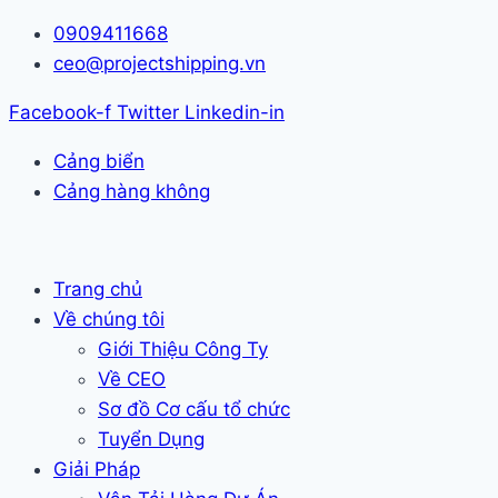
Skip
0909411668
to
ceo@projectshipping.vn
content
Facebook-f
Twitter
Linkedin-in
Cảng biển
Cảng hàng không
Trang chủ
Về chúng tôi
Giới Thiệu Công Ty
Về CEO
Sơ đồ Cơ cấu tổ chức
Tuyển Dụng
Giải Pháp