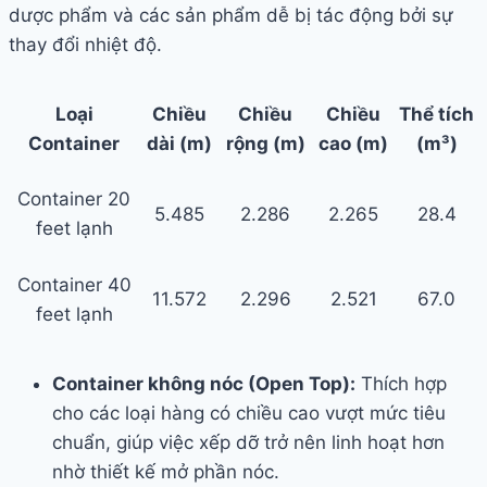
dược phẩm và các sản phẩm dễ bị tác động bởi sự
thay đổi nhiệt độ.
Loại
Chiều
Chiều
Chiều
Thể tích
Container
dài (m)
rộng (m)
cao (m)
(m³)
Container 20
5.485
2.286
2.265
28.4
feet lạnh
Container 40
11.572
2.296
2.521
67.0
feet lạnh
Container không nóc (Open Top):
Thích hợp
cho các loại hàng có chiều cao vượt mức tiêu
chuẩn, giúp việc xếp dỡ trở nên linh hoạt hơn
nhờ thiết kế mở phần nóc.