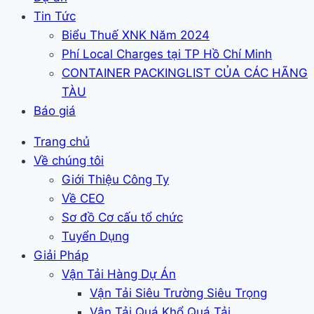
Tin Tức
Biểu Thuế XNK Năm 2024
Phí Local Charges tại TP Hồ Chí Minh
CONTAINER PACKINGLIST CỦA CÁC HÃNG
TÀU
Báo giá
Trang chủ
Về chúng tôi
Giới Thiệu Công Ty
Về CEO
Sơ đồ Cơ cấu tổ chức
Tuyển Dụng
Giải Pháp
Vận Tải Hàng Dự Án
Vận Tải Siêu Trường Siêu Trọng
Vận Tải Quá Khổ Quá Tải