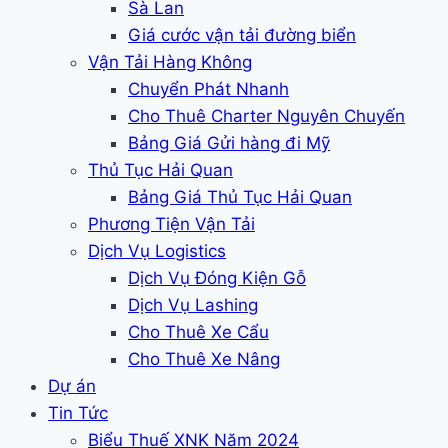
Sà Lan
Giá cước vận tải đường biển
Vận Tải Hàng Không
Chuyển Phát Nhanh
Cho Thuê Charter Nguyên Chuyến
Bảng Giá Gửi hàng đi Mỹ
Thủ Tục Hải Quan
Bảng Giá Thủ Tục Hải Quan
Phương Tiện Vận Tải
Dịch Vụ Logistics
Dịch Vụ Đóng Kiện Gỗ
Dịch Vụ Lashing
Cho Thuê Xe Cẩu
Cho Thuê Xe Nâng
Dự án
Tin Tức
Biểu Thuế XNK Năm 2024