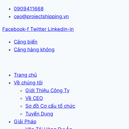
Skip
0909411668
to
ceo@projectshipping.vn
content
Facebook-f
Twitter
Linkedin-in
Cảng biển
Cảng hàng không
Trang chủ
Về chúng tôi
Giới Thiệu Công Ty
Về CEO
Sơ đồ Cơ cấu tổ chức
Tuyển Dụng
Giải Pháp