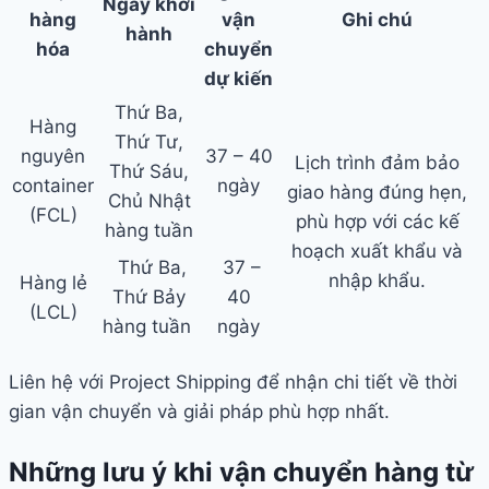
Ngày khởi
hàng
vận
Ghi chú
hành
hóa
chuyển
dự kiến
Thứ Ba,
Hàng
Thứ Tư,
nguyên
37 – 40
Lịch trình đảm bảo
Thứ Sáu,
container
ngày
giao hàng đúng hẹn,
Chủ Nhật
(FCL)
phù hợp với các kế
hàng tuần
hoạch xuất khẩu và
Thứ Ba,
37 –
nhập khẩu.
Hàng lẻ
Thứ Bảy
40
(LCL)
hàng tuần
ngày
Liên hệ với Project Shipping để nhận chi tiết về thời
gian vận chuyển và giải pháp phù hợp nhất.
Những lưu ý khi vận chuyển hàng từ