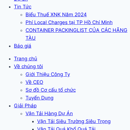
Tin Tức
Biểu Thuế XNK Năm 2024
Phí Local Charges tại TP Hồ Chí Minh
CONTAINER PACKINGLIST CỦA CÁC HÃNG
TÀU
Báo giá
Trang chủ
Về chúng tôi
Giới Thiệu Công Ty
Về CEO
Sơ đồ Cơ cấu tổ chức
Tuyển Dụng
Giải Pháp
Vận Tải Hàng Dự Án
Vận Tải Siêu Trường Siêu Trọng
Vận Tải Quá Khổ Quá Tải