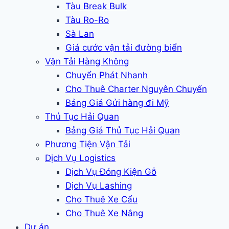
Tàu Break Bulk
Tàu Ro-Ro
Sà Lan
Giá cước vận tải đường biển
Vận Tải Hàng Không
Chuyển Phát Nhanh
Cho Thuê Charter Nguyên Chuyến
Bảng Giá Gửi hàng đi Mỹ
Thủ Tục Hải Quan
Bảng Giá Thủ Tục Hải Quan
Phương Tiện Vận Tải
Dịch Vụ Logistics
Dịch Vụ Đóng Kiện Gỗ
Dịch Vụ Lashing
Cho Thuê Xe Cẩu
Cho Thuê Xe Nâng
Dự án