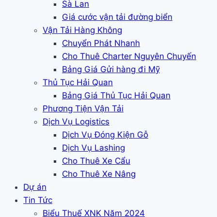
Sà Lan
Giá cước vận tải đường biển
Vận Tải Hàng Không
Chuyển Phát Nhanh
Cho Thuê Charter Nguyên Chuyến
Bảng Giá Gửi hàng đi Mỹ
Thủ Tục Hải Quan
Bảng Giá Thủ Tục Hải Quan
Phương Tiện Vận Tải
Dịch Vụ Logistics
Dịch Vụ Đóng Kiện Gỗ
Dịch Vụ Lashing
Cho Thuê Xe Cẩu
Cho Thuê Xe Nâng
Dự án
Tin Tức
Biểu Thuế XNK Năm 2024