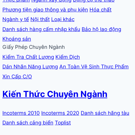
Phương tiện giao thông và phụ kiện
Hóa chất
Ngành y tế
Nội thất
Loại khác
Danh sách hàng cấm nhập khẩu
Bảo hộ lao động
Khoáng sản
Giấy Phép Chuyên Ngành
Kiểm Tra Chất Lượng
Kiểm Dịch
Dán Nhãn Năng Lượng
An Toàn Vệ Sinh Thực Phẩm
Xin Cấp C/O
Kiến Thức Chuyên Ngành
Incoterms 2010
Incoterms 2020
Danh sách hãng tàu
Danh sách cảng biển
Toplist