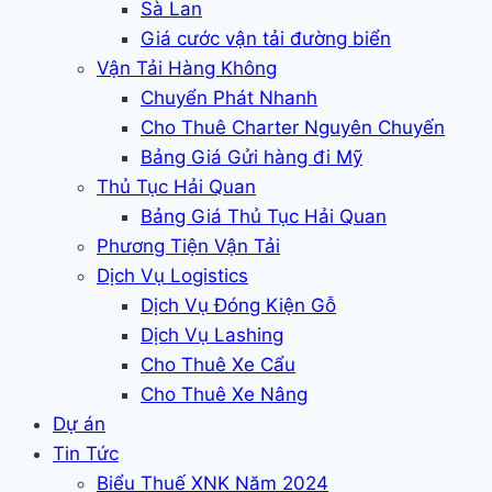
Sà Lan
Giá cước vận tải đường biển
Vận Tải Hàng Không
Chuyển Phát Nhanh
Cho Thuê Charter Nguyên Chuyến
Bảng Giá Gửi hàng đi Mỹ
Thủ Tục Hải Quan
Bảng Giá Thủ Tục Hải Quan
Phương Tiện Vận Tải
Dịch Vụ Logistics
Dịch Vụ Đóng Kiện Gỗ
Dịch Vụ Lashing
Cho Thuê Xe Cẩu
Cho Thuê Xe Nâng
Dự án
Tin Tức
Biểu Thuế XNK Năm 2024