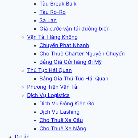
Tàu Break Bulk
Tàu Ro-Ro
Sà Lan
Giá cước vận tải đường biển
Vận Tải Hàng Không
Chuyển Phát Nhanh
Cho Thuê Charter Nguyên Chuyến
Bảng Giá Gửi hàng đi Mỹ
Thủ Tục Hải Quan
Bảng Giá Thủ Tục Hải Quan
Phương Tiện Vận Tải
Dịch Vụ Logistics
Dịch Vụ Đóng Kiện Gỗ
Dịch Vụ Lashing
Cho Thuê Xe Cẩu
Cho Thuê Xe Nâng
Dự án