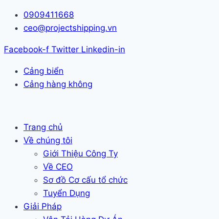
Skip
0909411668
to
ceo@projectshipping.vn
content
Facebook-f
Twitter
Linkedin-in
Cảng biển
Cảng hàng không
Trang chủ
Về chúng tôi
Giới Thiệu Công Ty
Về CEO
Sơ đồ Cơ cấu tổ chức
Tuyển Dụng
Giải Pháp