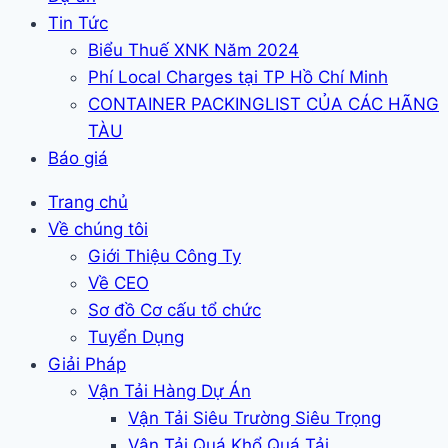
Tin Tức
Biểu Thuế XNK Năm 2024
Phí Local Charges tại TP Hồ Chí Minh
CONTAINER PACKINGLIST CỦA CÁC HÃNG
TÀU
Báo giá
Trang chủ
Về chúng tôi
Giới Thiệu Công Ty
Về CEO
Sơ đồ Cơ cấu tổ chức
Tuyển Dụng
Giải Pháp
Vận Tải Hàng Dự Án
Vận Tải Siêu Trường Siêu Trọng
Vận Tải Quá Khổ Quá Tải