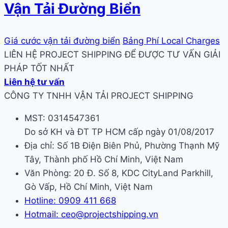
Vận Tải Đường Biển
Giá cước vận tải đường biển
Bảng Phí Local Charges
LIÊN HỆ PROJECT SHIPPING ĐỂ ĐƯỢC TƯ VẤN GIẢI
PHÁP TỐT NHẤT
Liên hệ tư vấn
CÔNG TY TNHH VẬN TẢI PROJECT SHIPPING
MST: 0314547361
Do sở KH và ĐT TP HCM cấp ngày 01/08/2017
Địa chỉ: Số 1B Điện Biên Phủ, Phường Thạnh Mỹ
Tây, Thành phố Hồ Chí Minh, Việt Nam
Văn Phòng: 20 Đ. Số 8, KDC CityLand Parkhill,
Gò Vấp, Hồ Chí Minh, Việt Nam
Hotline: 0909 411 668
Hotmail: ceo@projectshipping.vn