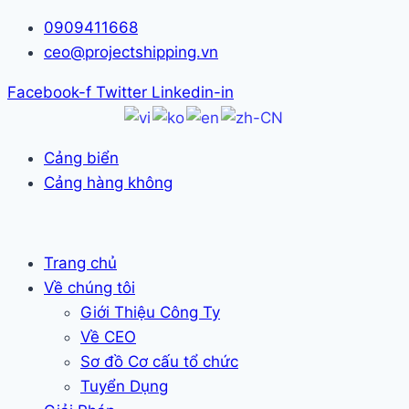
Skip
0909411668
to
ceo@projectshipping.vn
content
Facebook-f
Twitter
Linkedin-in
Cảng biển
Cảng hàng không
Trang chủ
Về chúng tôi
Giới Thiệu Công Ty
Về CEO
Sơ đồ Cơ cấu tổ chức
Tuyển Dụng