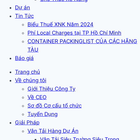
Dự án
Tin Tức
Biểu Thuế XNK Năm 2024
Phí Local Charges tại TP Hồ Chí Minh
CONTAINER PACKINGLIST CỦA CÁC HÃNG
TÀU
Báo giá
Trang chủ
Về chúng tôi
Giới Thiệu Công Ty
Về CEO
Sơ đồ Cơ cấu tổ chức
Tuyển Dụng
Giải Pháp
Vận Tải Hàng Dự Án
Vận Tải Siêu Trường Siêu Trọng