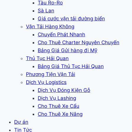
Tàu Ro-Ro
Sà Lan
Giá cước vận tải đường biển
Vận Tải Hàng Không
Chuyển Phát Nhanh
Cho Thuê Charter Nguyên Chuyến
Bảng Giá Gửi hàng đi Mỹ
Thủ Tục Hải Quan
Bảng Giá Thủ Tục Hải Quan
Phương Tiện Vận Tải
Dịch Vụ Logistics
Dịch Vụ Đóng Kiện Gỗ
Dịch Vụ Lashing
Cho Thuê Xe Cẩu
Cho Thuê Xe Nâng
Dự án
Tin Tức