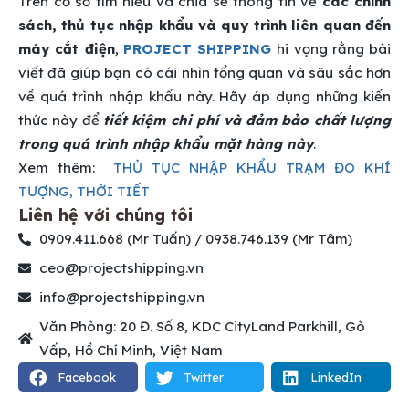
Trên cơ sở tìm hiểu và chia sẻ thông tin về
các chính
sách, thủ tục nhập khẩu và quy trình liên quan đến
máy cắt điện
,
PROJECT SHIPPING
hi vọng rằng bài
viết đã giúp bạn có cái nhìn tổng quan và sâu sắc hơn
về quá trình nhập khẩu này. Hãy áp dụng những kiến
thức này để
tiết kiệm chi phí và đảm bảo chất lượng
trong quá trình nhập khẩu mặt hàng này
.
Xem thêm:
THỦ TỤC NHẬP KHẨU TRẠM ĐO KHÍ
TƯỢNG, THỜI TIẾT
Liên hệ với chúng tôi
0909.411.668 (Mr Tuấn) / 0938.746.139 (Mr Tâm)
ceo@projectshipping.vn
info@projectshipping.vn
Văn Phòng: 20 Đ. Số 8, KDC CityLand Parkhill, Gò
Vấp, Hồ Chí Minh, Việt Nam
Facebook
Twitter
LinkedIn