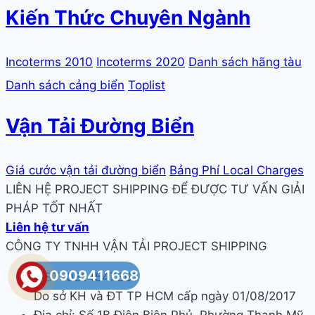
Kiến Thức Chuyên Ngành
Incoterms 2010
Incoterms 2020
Danh sách hãng tàu
Danh sách cảng biển
Toplist
Vận Tải Đường Biển
Giá cước vận tải đường biển
Bảng Phí Local Charges
LIÊN HỆ PROJECT SHIPPING ĐỂ ĐƯỢC TƯ VẤN GIẢI
PHÁP TỐT NHẤT
Liên hệ tư vấn
CÔNG TY TNHH VẬN TẢI PROJECT SHIPPING
0909411668
MST: 0314547361
Do sở KH và ĐT TP HCM cấp ngày 01/08/2017
Địa chỉ: Số 1B Điện Biên Phủ, Phường Thạnh Mỹ