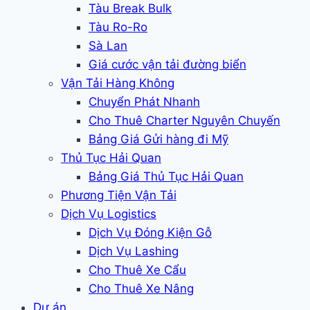
Tàu Break Bulk
Tàu Ro-Ro
Sà Lan
Giá cước vận tải đường biển
Vận Tải Hàng Không
Chuyển Phát Nhanh
Cho Thuê Charter Nguyên Chuyến
Bảng Giá Gửi hàng đi Mỹ
Thủ Tục Hải Quan
Bảng Giá Thủ Tục Hải Quan
Phương Tiện Vận Tải
Dịch Vụ Logistics
Dịch Vụ Đóng Kiện Gỗ
Dịch Vụ Lashing
Cho Thuê Xe Cẩu
Cho Thuê Xe Nâng
Dự án