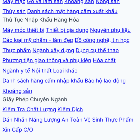
May mặc
Gỗ và lâm sản
Khoáng sản
Nông sản
Thủy sản
Danh sách mặt hàng cấm xuất khẩu
Thủ Tục Nhập Khẩu Hàng Hóa
Máy móc thiết bị
Thiết bị gia dụng
Nguyên phụ liệu
Các loại mỹ phẩm - làm đẹp
Đồ công nghệ, tin học
Thực phẩm
Ngành xây dựng
Dụng cụ thể thao
Phương tiện giao thông và phụ kiện
Hóa chất
Ngành y tế
Nội thất
Loại khác
Danh sách hàng cấm nhập khẩu
Bảo hộ lao động
Khoáng sản
Giấy Phép Chuyên Ngành
Kiểm Tra Chất Lượng
Kiểm Dịch
Dán Nhãn Năng Lượng
An Toàn Vệ Sinh Thực Phẩm
Xin Cấp C/O