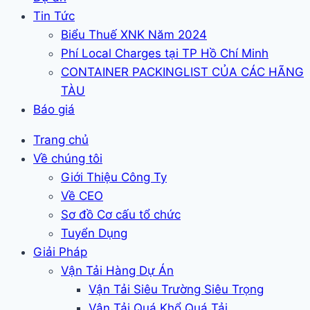
Tin Tức
Biểu Thuế XNK Năm 2024
Phí Local Charges tại TP Hồ Chí Minh
CONTAINER PACKINGLIST CỦA CÁC HÃNG
TÀU
Báo giá
Trang chủ
Về chúng tôi
Giới Thiệu Công Ty
Về CEO
Sơ đồ Cơ cấu tổ chức
Tuyển Dụng
Giải Pháp
Vận Tải Hàng Dự Án
Vận Tải Siêu Trường Siêu Trọng
Vận Tải Quá Khổ Quá Tải