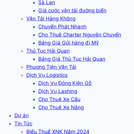
Sà Lan
Giá cước vận tải đường biển
Vận Tải Hàng Không
Chuyển Phát Nhanh
Cho Thuê Charter Nguyên Chuyến
Bảng Giá Gửi hàng đi Mỹ
Thủ Tục Hải Quan
Bảng Giá Thủ Tục Hải Quan
Phương Tiện Vận Tải
Dịch Vụ Logistics
Dịch Vụ Đóng Kiện Gỗ
Dịch Vụ Lashing
Cho Thuê Xe Cẩu
Cho Thuê Xe Nâng
Dự án
Tin Tức
Biểu Thuế XNK Năm 2024