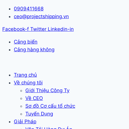
Skip
0909411668
to
ceo@projectshipping.vn
content
Facebook-f
Twitter
Linkedin-in
Cảng biển
Cảng hàng không
Trang chủ
Về chúng tôi
Giới Thiệu Công Ty
Về CEO
Sơ đồ Cơ cấu tổ chức
Tuyển Dụng
Giải Pháp