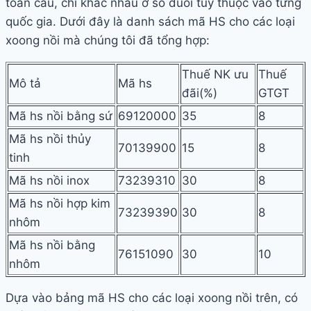
toàn cầu, chỉ khác nhau ở số đuôi tùy thuộc vào từng
quốc gia. Dưới đây là danh sách mã HS cho các loại
xoong nồi mà chúng tôi đã tổng hợp:
Thuế NK ưu
Thuế
Mô tả
Mã hs
đãi(%)
GTGT
Mã hs nồi bằng sứ
69120000
35
8
Mã hs nồi thủy
70139900
15
8
tinh
Mã hs nồi inox
73239310
30
8
Mã hs nồi hợp kim
73239390
30
8
nhôm
Mã hs nồi bằng
76151090
30
10
nhôm
Dựa vào bảng mã HS cho các loại xoong nồi trên, có