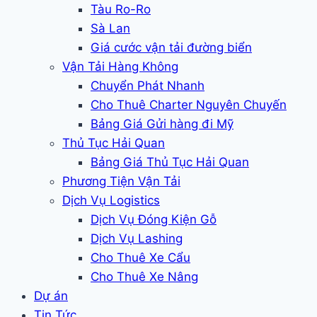
Tàu Ro-Ro
Sà Lan
Giá cước vận tải đường biển
Vận Tải Hàng Không
Chuyển Phát Nhanh
Cho Thuê Charter Nguyên Chuyến
Bảng Giá Gửi hàng đi Mỹ
Thủ Tục Hải Quan
Bảng Giá Thủ Tục Hải Quan
Phương Tiện Vận Tải
Dịch Vụ Logistics
Dịch Vụ Đóng Kiện Gỗ
Dịch Vụ Lashing
Cho Thuê Xe Cẩu
Cho Thuê Xe Nâng
Dự án
Tin Tức