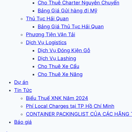
Cho Thuê Charter Nguyên Chuyến
Bảng Giá Gửi hàng đi Mỹ
Thủ Tục Hải Quan
Bảng Giá Thủ Tục Hải Quan
Phương Tiện Vận Tải
Dịch Vụ Logistics
Dịch Vụ Đóng Kiện Gỗ
Dịch Vụ Lashing
Cho Thuê Xe Cẩu
Cho Thuê Xe Nâng
Dự án
Tin Tức
Biểu Thuế XNK Năm 2024
Phí Local Charges tại TP Hồ Chí Minh
CONTAINER PACKINGLIST CỦA CÁC HÃNG
Báo giá