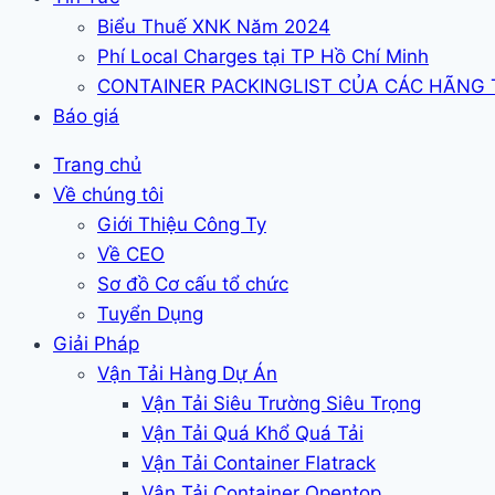
Biểu Thuế XNK Năm 2024
Phí Local Charges tại TP Hồ Chí Minh
CONTAINER PACKINGLIST CỦA CÁC HÃNG
Báo giá
Trang chủ
Về chúng tôi
Giới Thiệu Công Ty
Về CEO
Sơ đồ Cơ cấu tổ chức
Tuyển Dụng
Giải Pháp
Vận Tải Hàng Dự Án
Vận Tải Siêu Trường Siêu Trọng
Vận Tải Quá Khổ Quá Tải
Vận Tải Container Flatrack
Vận Tải Container Opentop