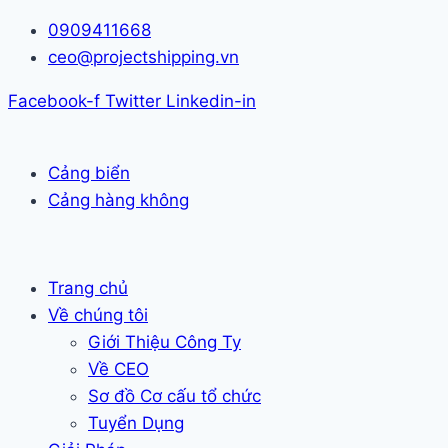
Skip
0909411668
to
ceo@projectshipping.vn
content
Facebook-f
Twitter
Linkedin-in
Cảng biển
Cảng hàng không
Trang chủ
Về chúng tôi
Giới Thiệu Công Ty
Về CEO
Sơ đồ Cơ cấu tổ chức
Tuyển Dụng