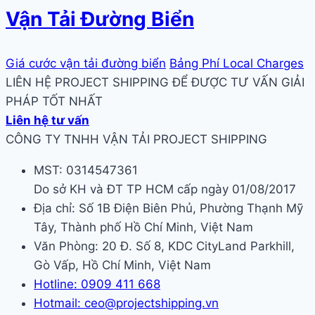
Vận Tải Đường Biển
Giá cước vận tải đường biển
Bảng Phí Local Charges
LIÊN HỆ PROJECT SHIPPING ĐỂ ĐƯỢC TƯ VẤN GIẢI
PHÁP TỐT NHẤT
Liên hệ tư vấn
CÔNG TY TNHH VẬN TẢI PROJECT SHIPPING
MST: 0314547361
Do sở KH và ĐT TP HCM cấp ngày 01/08/2017
Địa chỉ: Số 1B Điện Biên Phủ, Phường Thạnh Mỹ
Tây, Thành phố Hồ Chí Minh, Việt Nam
Văn Phòng: 20 Đ. Số 8, KDC CityLand Parkhill,
Gò Vấp, Hồ Chí Minh, Việt Nam
Hotline: 0909 411 668
Hotmail: ceo@projectshipping.vn