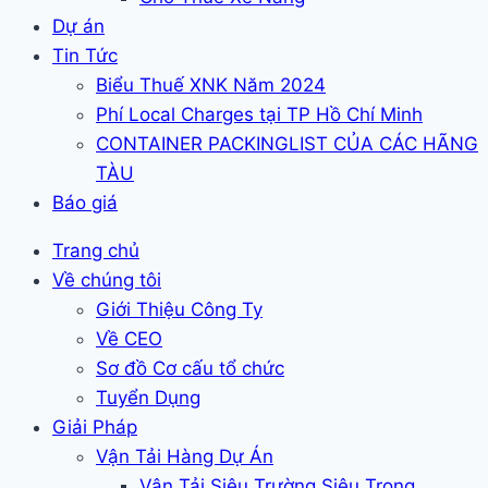
Dự án
Tin Tức
Biểu Thuế XNK Năm 2024
Phí Local Charges tại TP Hồ Chí Minh
CONTAINER PACKINGLIST CỦA CÁC HÃNG
TÀU
Báo giá
Trang chủ
Về chúng tôi
Giới Thiệu Công Ty
Về CEO
Sơ đồ Cơ cấu tổ chức
Tuyển Dụng
Giải Pháp
Vận Tải Hàng Dự Án
Vận Tải Siêu Trường Siêu Trọng