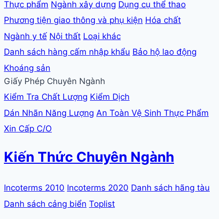
Thực phẩm
Ngành xây dựng
Dụng cụ thể thao
Phương tiện giao thông và phụ kiện
Hóa chất
Ngành y tế
Nội thất
Loại khác
Danh sách hàng cấm nhập khẩu
Bảo hộ lao động
Khoáng sản
Giấy Phép Chuyên Ngành
Kiểm Tra Chất Lượng
Kiểm Dịch
Dán Nhãn Năng Lượng
An Toàn Vệ Sinh Thực Phẩm
Xin Cấp C/O
Kiến Thức Chuyên Ngành
Incoterms 2010
Incoterms 2020
Danh sách hãng tàu
Danh sách cảng biển
Toplist