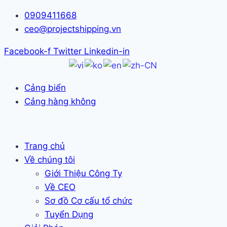
Skip
0909411668
to
ceo@projectshipping.vn
content
Facebook-f
Twitter
Linkedin-in
Cảng biển
Cảng hàng không
Trang chủ
Về chúng tôi
Giới Thiệu Công Ty
Về CEO
Sơ đồ Cơ cấu tổ chức
Tuyển Dụng