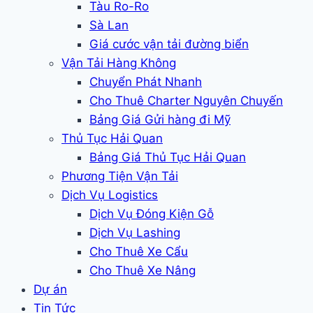
Tàu Ro-Ro
Sà Lan
Giá cước vận tải đường biển
Vận Tải Hàng Không
Chuyển Phát Nhanh
Cho Thuê Charter Nguyên Chuyến
Bảng Giá Gửi hàng đi Mỹ
Thủ Tục Hải Quan
Bảng Giá Thủ Tục Hải Quan
Phương Tiện Vận Tải
Dịch Vụ Logistics
Dịch Vụ Đóng Kiện Gỗ
Dịch Vụ Lashing
Cho Thuê Xe Cẩu
Cho Thuê Xe Nâng
Dự án
Tin Tức