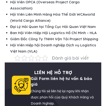
Hội Viên OPCA (Overseas Project Cargo
Association)
Hội Viên Liên Minh Hàng Hóa Thế Giới WCAworld
(World Cargo Alliance)
Đại Lý Hải Quan tại Tổng Cục Hải Quan Việt Nam
Ban Hội Viên Hiệp Hội Logistics Hồ Chí Minh – HLA
Giám Đốc Công Ty TNHH Vận Tải Project Shipping
Hội Viên Hiệp hội Doanh nghiệp Dịch vụ Logistics
Việt Nam (VLA)
Đánh giá bài viết
LIÊN HỆ HỖ TRỢ
Gửi Form liên hệ tư vấn & báo
giá
Chúng tôi sẽ liên hệ lại ngay khi nhận
được phản hồi của Quý Khách Hàng và
Doanh Nghiệp.