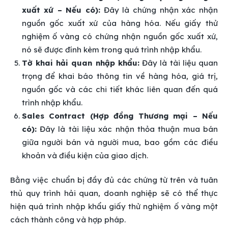
xuất xứ – Nếu có):
Đây là chứng nhận xác nhận
nguồn gốc xuất xứ của hàng hóa. Nếu giấy thử
nghiệm ố vàng có chứng nhận nguồn gốc xuất xứ,
nó sẽ được đính kèm trong quá trình nhập khẩu.
Tờ khai hải quan nhập khẩu:
Đây là tài liệu quan
trọng để khai báo thông tin về hàng hóa, giá trị,
nguồn gốc và các chi tiết khác liên quan đến quá
trình nhập khẩu.
Sales Contract (Hợp đồng Thương mại – Nếu
có):
Đây là tài liệu xác nhận thỏa thuận mua bán
giữa người bán và người mua, bao gồm các điều
khoản và điều kiện của giao dịch.
Bằng việc chuẩn bị đầy đủ các chứng từ trên và tuân
thủ quy trình hải quan, doanh nghiệp sẽ có thể thực
hiện quá trình nhập khẩu giấy thử nghiệm ố vàng một
cách thành công và hợp pháp.