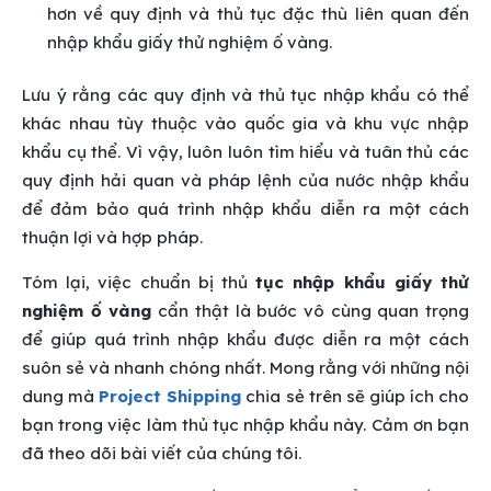
hơn về quy định và thủ tục đặc thù liên quan đến
nhập khẩu giấy thử nghiệm ố vàng.
Lưu ý rằng các quy định và thủ tục nhập khẩu có thể
khác nhau tùy thuộc vào quốc gia và khu vực nhập
khẩu cụ thể. Vì vậy, luôn luôn tìm hiểu và tuân thủ các
quy định hải quan và pháp lệnh của nước nhập khẩu
để đảm bảo quá trình nhập khẩu diễn ra một cách
thuận lợi và hợp pháp.
Tóm lại, việc chuẩn bị thủ
tục nhập khẩu giấy thử
nghiệm ố vàng
cẩn thật là bước vô cùng quan trọng
để giúp quá trình nhập khẩu được diễn ra một cách
suôn sẻ và nhanh chóng nhất. Mong rằng với những nội
dung mà
Project Shipping
chia sẻ trên sẽ giúp ích cho
bạn trong việc làm thủ tục nhập khẩu này. Cảm ơn bạn
đã theo dõi bài viết của chúng tôi.