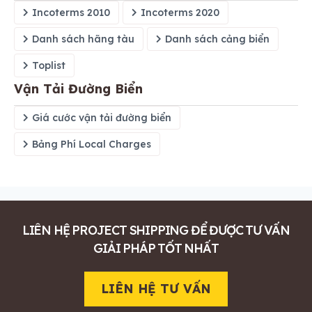
Incoterms 2010
Incoterms 2020
Danh sách hãng tàu
Danh sách cảng biển
Toplist
Vận Tải Đường Biển
Giá cước vận tải đường biển
Bảng Phí Local Charges
LIÊN HỆ PROJECT SHIPPING ĐỂ ĐƯỢC TƯ VẤN
GIẢI PHÁP TỐT NHẤT
LIÊN HỆ TƯ VẤN