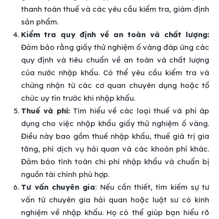
thanh toán thuế và các yêu cầu kiểm tra, giám định
sản phẩm.
Kiểm tra quy định về an toàn và chất lượng:
Đảm bảo rằng giấy thử nghiệm ố vàng đáp ứng các
quy định và tiêu chuẩn về an toàn và chất lượng
của nước nhập khẩu. Có thể yêu cầu kiểm tra và
chứng nhận từ các cơ quan chuyên dụng hoặc tổ
chức uy tín trước khi nhập khẩu.
Thuế và phí:
Tìm hiểu về các loại thuế và phí áp
dụng cho việc nhập khẩu giấy thử nghiệm ố vàng.
Điều này bao gồm thuế nhập khẩu, thuế giá trị gia
tăng, phí dịch vụ hải quan và các khoản phí khác.
Đảm bảo tính toán chi phí nhập khẩu và chuẩn bị
nguồn tài chính phù hợp.
Tư vấn chuyên gia
: Nếu cần thiết, tìm kiếm sự tư
vấn từ chuyên gia hải quan hoặc luật sư có kinh
nghiệm về nhập khẩu. Họ có thể giúp bạn hiểu rõ