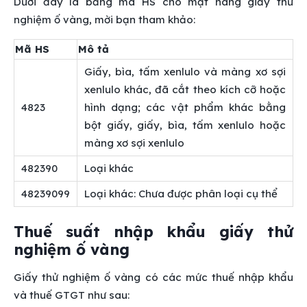
Dưới đây là bảng mã HS cho mặt hàng giấy thử
nghiệm ố vàng, mời bạn tham khảo:
Mã HS
Mô tả
Giấy, bìa, tấm xenlulo và màng xơ sợi
xenlulo khác, đã cắt theo kích cỡ hoặc
4823
hình dạng; các vật phẩm khác bằng
bột giấy, giấy, bìa, tấm xenlulo hoặc
màng xơ sợi xenlulo
482390
Loại khác
48239099
Loại khác: Chưa được phân loại cụ thể
Thuế suất nhập khẩu giấy thử
nghiệm ố vàng
Giấy thử nghiệm ố vàng có các mức thuế nhập khẩu
và thuế GTGT như sau: