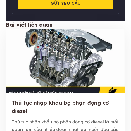
GỬI YÊU CẦU
Bài viết liên quan
Thủ tục nhập khẩu bộ phận động cơ
diesel
Thủ tục nhập khẩu bộ phận động cơ diesel là mối
quan tâm của nhiều doanh nghiệp muốn đưa các