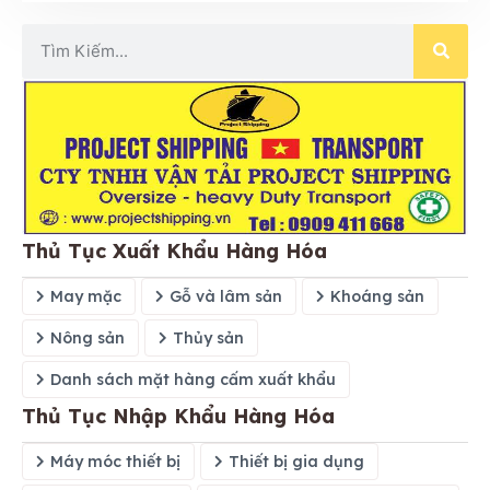
Thủ Tục Xuất Khẩu Hàng Hóa
May mặc
Gỗ và lâm sản
Khoáng sản
Nông sản
Thủy sản
Danh sách mặt hàng cấm xuất khẩu
Thủ Tục Nhập Khẩu Hàng Hóa
Máy móc thiết bị
Thiết bị gia dụng