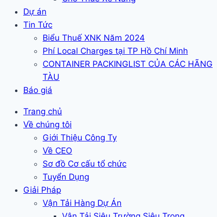
Dự án
Tin Tức
Biểu Thuế XNK Năm 2024
Phí Local Charges tại TP Hồ Chí Minh
CONTAINER PACKINGLIST CỦA CÁC HÃNG
TÀU
Báo giá
Trang chủ
Về chúng tôi
Giới Thiệu Công Ty
Về CEO
Sơ đồ Cơ cấu tổ chức
Tuyển Dụng
Giải Pháp
Vận Tải Hàng Dự Án
Vận Tải Siêu Trường Siêu Trọng