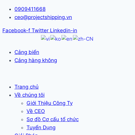
Skip
0909411668
to
ceo@projectshipping.vn
content
Facebook-f
Twitter
Linkedin-in
Cảng biển
Cảng hàng không
Trang chủ
Về chúng tôi
Giới Thiệu Công Ty
Về CEO
Sơ đồ Cơ cấu tổ chức
Tuyển Dụng