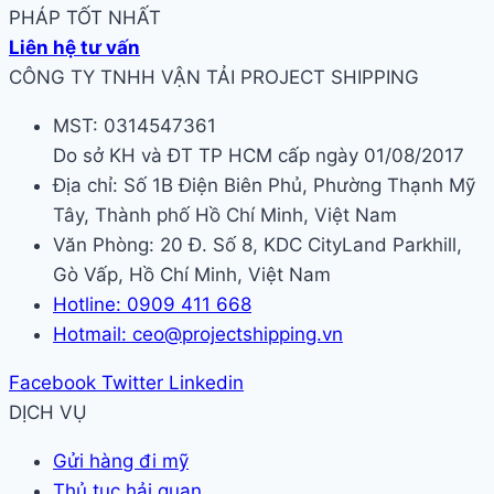
PHÁP TỐT NHẤT
Liên hệ tư vấn
CÔNG TY TNHH VẬN TẢI PROJECT SHIPPING
MST: 0314547361
Do sở KH và ĐT TP HCM cấp ngày 01/08/2017
Địa chỉ: Số 1B Điện Biên Phủ, Phường Thạnh Mỹ
Tây, Thành phố Hồ Chí Minh, Việt Nam
Văn Phòng: 20 Đ. Số 8, KDC CityLand Parkhill,
Gò Vấp, Hồ Chí Minh, Việt Nam
Hotline: 0909 411 668
Hotmail: ceo@projectshipping.vn
Facebook
Twitter
Linkedin
DỊCH VỤ
Gửi hàng đi mỹ
Thủ tục hải quan