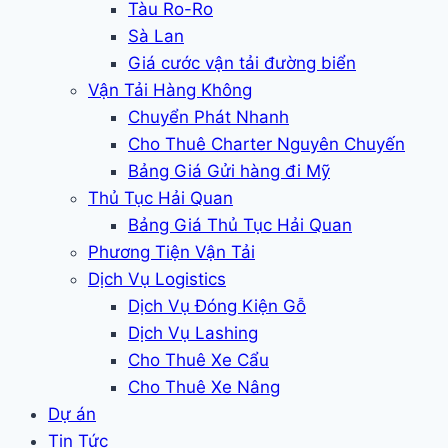
Tàu Ro-Ro
Sà Lan
Giá cước vận tải đường biển
Vận Tải Hàng Không
Chuyển Phát Nhanh
Cho Thuê Charter Nguyên Chuyến
Bảng Giá Gửi hàng đi Mỹ
Thủ Tục Hải Quan
Bảng Giá Thủ Tục Hải Quan
Phương Tiện Vận Tải
Dịch Vụ Logistics
Dịch Vụ Đóng Kiện Gỗ
Dịch Vụ Lashing
Cho Thuê Xe Cẩu
Cho Thuê Xe Nâng
Dự án
Tin Tức