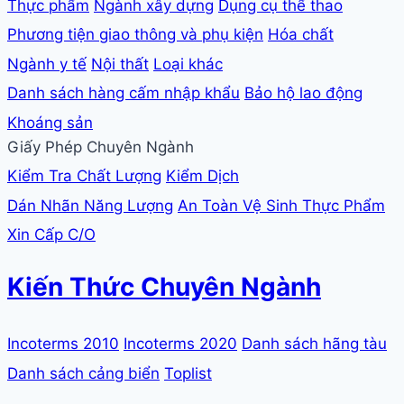
Thực phẩm
Ngành xây dựng
Dụng cụ thể thao
Phương tiện giao thông và phụ kiện
Hóa chất
Ngành y tế
Nội thất
Loại khác
Danh sách hàng cấm nhập khẩu
Bảo hộ lao động
Khoáng sản
Giấy Phép Chuyên Ngành
Kiểm Tra Chất Lượng
Kiểm Dịch
Dán Nhãn Năng Lượng
An Toàn Vệ Sinh Thực Phẩm
Xin Cấp C/O
Kiến Thức Chuyên Ngành
Incoterms 2010
Incoterms 2020
Danh sách hãng tàu
Danh sách cảng biển
Toplist