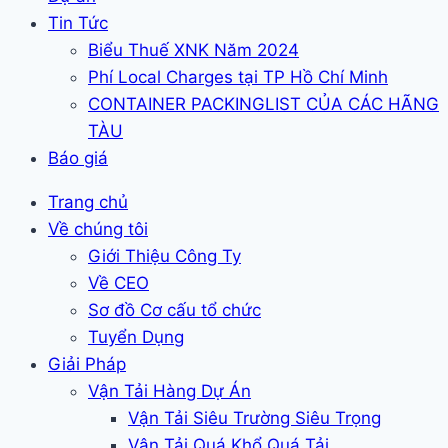
Tin Tức
Biểu Thuế XNK Năm 2024
Phí Local Charges tại TP Hồ Chí Minh
CONTAINER PACKINGLIST CỦA CÁC HÃNG
TÀU
Báo giá
Trang chủ
Về chúng tôi
Giới Thiệu Công Ty
Về CEO
Sơ đồ Cơ cấu tổ chức
Tuyển Dụng
Giải Pháp
Vận Tải Hàng Dự Án
Vận Tải Siêu Trường Siêu Trọng
Vận Tải Quá Khổ Quá Tải