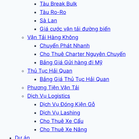
Tàu Break Bulk
Tàu Ro-Ro
Sà Lan
Giá cước vận tải đường biển
Vận Tải Hàng Không
Chuyển Phát Nhanh
Cho Thuê Charter Nguyên Chuyến
Bảng Giá Gửi hàng đi Mỹ
Thủ Tục Hải Quan
Bảng Giá Thủ Tục Hải Quan
Phương Tiện Vận Tải
Dịch Vụ Logistics
Dịch Vụ Đóng Kiện Gỗ
Dịch Vụ Lashing
Cho Thuê Xe Cẩu
Cho Thuê Xe Nâng
Dự án