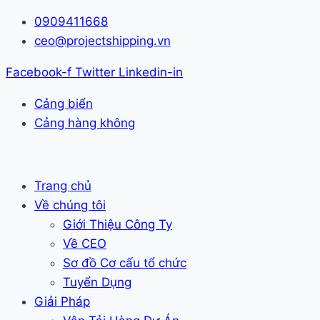
Skip
0909411668
to
ceo@projectshipping.vn
content
Facebook-f
Twitter
Linkedin-in
Cảng biển
Cảng hàng không
Trang chủ
Về chúng tôi
Giới Thiệu Công Ty
Về CEO
Sơ đồ Cơ cấu tổ chức
Tuyển Dụng
Giải Pháp