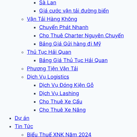
Sà Lan
Giá cước vận tải đường biển
Vận Tải Hàng Không
Chuyển Phát Nhanh
Cho Thuê Charter Nguyên Chuyến
Bảng Giá Gửi hàng đi Mỹ
Thủ Tục Hải Quan
Bảng Giá Thủ Tục Hải Quan
Phương Tiện Vận Tải
Dịch Vụ Logistics
Dịch Vụ Đóng Kiện Gỗ
Dịch Vụ Lashing
Cho Thuê Xe Cẩu
Cho Thuê Xe Nâng
Dự án
Tin Tức
Biểu Thuế XNK Năm 2024