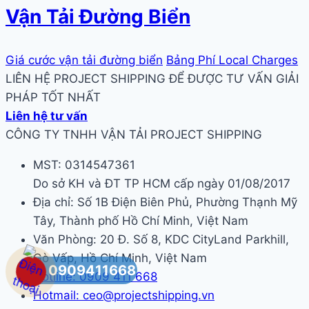
Vận Tải Đường Biển
Giá cước vận tải đường biển
Bảng Phí Local Charges
LIÊN HỆ PROJECT SHIPPING ĐỂ ĐƯỢC TƯ VẤN GIẢI
PHÁP TỐT NHẤT
Liên hệ tư vấn
CÔNG TY TNHH VẬN TẢI PROJECT SHIPPING
MST: 0314547361
Do sở KH và ĐT TP HCM cấp ngày 01/08/2017
Địa chỉ: Số 1B Điện Biên Phủ, Phường Thạnh Mỹ
Tây, Thành phố Hồ Chí Minh, Việt Nam
Văn Phòng: 20 Đ. Số 8, KDC CityLand Parkhill,
Gò Vấp, Hồ Chí Minh, Việt Nam
0909411668
Hotline: 0909 411 668
Hotmail: ceo@projectshipping.vn