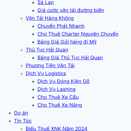
Sà Lan
Giá cước vận tải đường biển
Vận Tải Hàng Không
Chuyển Phát Nhanh
Cho Thuê Charter Nguyên Chuyến
Bảng Giá Gửi hàng đi Mỹ
Thủ Tục Hải Quan
Bảng Giá Thủ Tục Hải Quan
Phương Tiện Vận Tải
Dịch Vụ Logistics
Dịch Vụ Đóng Kiện Gỗ
Dịch Vụ Lashing
Cho Thuê Xe Cẩu
Cho Thuê Xe Nâng
Dự án
Tin Tức
Biểu Thuế XNK Năm 2024