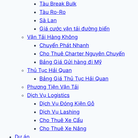
Tàu Break Bulk
Tàu Ro-Ro
Sà Lan
Giá cước vận tải đường biển
Vận Tải Hàng Không
Chuyển Phát Nhanh
Cho Thuê Charter Nguyên Chuyến
Bảng Giá Gửi hàng đi Mỹ
Thủ Tục Hải Quan
Bảng Giá Thủ Tục Hải Quan
Phương Tiện Vận Tải
Dịch Vụ Logistics
Dịch Vụ Đóng Kiện Gỗ
Dịch Vụ Lashing
Cho Thuê Xe Cẩu
Cho Thuê Xe Nâng
Dự án