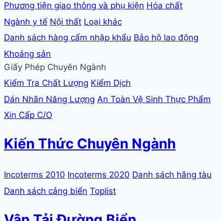
Phương tiện giao thông và phụ kiện
Hóa chất
Ngành y tế
Nội thất
Loại khác
Danh sách hàng cấm nhập khẩu
Bảo hộ lao động
Khoáng sản
Giấy Phép Chuyên Ngành
Kiểm Tra Chất Lượng
Kiểm Dịch
Dán Nhãn Năng Lượng
An Toàn Vệ Sinh Thực Phẩm
Xin Cấp C/O
Kiến Thức Chuyên Ngành
Incoterms 2010
Incoterms 2020
Danh sách hãng tàu
Danh sách cảng biển
Toplist
Vận Tải Đường Biển