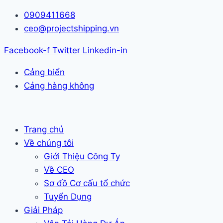
Skip
0909411668
to
ceo@projectshipping.vn
content
Facebook-f
Twitter
Linkedin-in
Cảng biển
Cảng hàng không
Trang chủ
Về chúng tôi
Giới Thiệu Công Ty
Về CEO
Sơ đồ Cơ cấu tổ chức
Tuyển Dụng
Giải Pháp