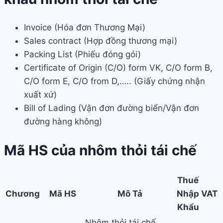
Invoice (Hóa đơn Thương Mại)
Sales contract (Hợp đồng thương mại)
Packing List (Phiếu đóng gói)
Certificate of Origin (C/O) form VK, C/O form B,
C/O form E, C/O from D,….. (Giấy chứng nhận
xuất xứ)
Bill of Lading (Vận đơn đường biển/Vận đơn
đường hàng không)
Mã HS của nhôm thỏi tái chế
Thuế
Chương
Mã HS
Mô Tả
Nhập
VAT
Khẩu
Nhôm thỏi tái chế