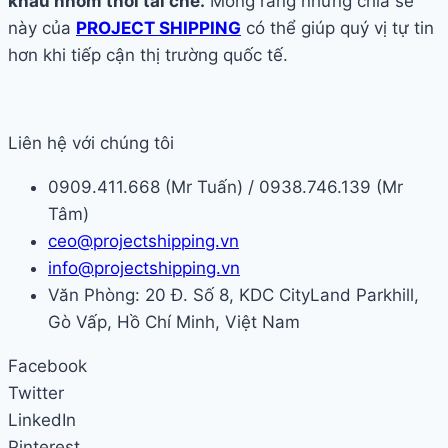
khẩu nhôm thỏi tái chế.
Mong rằng những chia sẻ
này của
PROJECT SHIPPING
có thể giúp quý vị tự tin
hơn khi tiếp cận thị trường quốc tế.
Liên hệ với chúng tôi
0909.411.668 (Mr Tuấn) / 0938.746.139 (Mr
Tâm)
ceo@projectshipping.vn
info@projectshipping.vn
Văn Phòng: 20 Đ. Số 8, KDC CityLand Parkhill,
Gò Vấp, Hồ Chí Minh, Việt Nam
Facebook
Twitter
LinkedIn
Pinterest