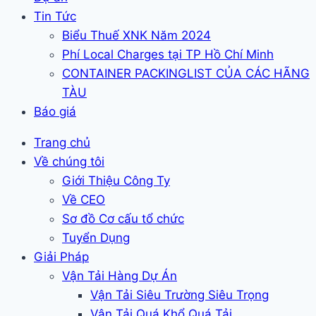
Tin Tức
Biểu Thuế XNK Năm 2024
Phí Local Charges tại TP Hồ Chí Minh
CONTAINER PACKINGLIST CỦA CÁC HÃNG
TÀU
Báo giá
Trang chủ
Về chúng tôi
Giới Thiệu Công Ty
Về CEO
Sơ đồ Cơ cấu tổ chức
Tuyển Dụng
Giải Pháp
Vận Tải Hàng Dự Án
Vận Tải Siêu Trường Siêu Trọng
Vận Tải Quá Khổ Quá Tải