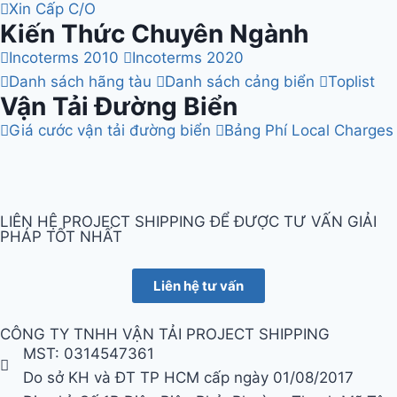
Xin Cấp C/O
Kiến Thức Chuyên Ngành
Incoterms 2010
Incoterms 2020
Danh sách hãng tàu
Danh sách cảng biển
Toplist
Vận Tải Đường Biển
Giá cước vận tải đường biển
Bảng Phí Local Charges
LIÊN HỆ PROJECT SHIPPING ĐỂ ĐƯỢC TƯ VẤN GIẢI
PHÁP TỐT NHẤT
Liên hệ tư vấn
CÔNG TY TNHH VẬN TẢI PROJECT SHIPPING
MST: 0314547361
Do sở KH và ĐT TP HCM cấp ngày 01/08/2017