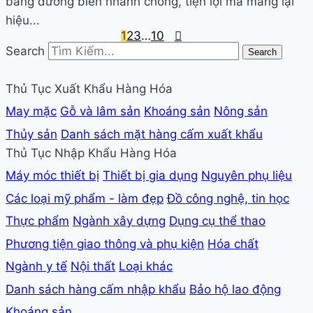
bằng đường biển nhanh chóng, tiện lợi mà mang lại
hiệu...
1
2
3
…
10
Phân
Search
Search
trang
Thủ Tục Xuất Khẩu Hàng Hóa
bài
May mặc
Gỗ và lâm sản
Khoáng sản
Nông sản
viết
Thủy sản
Danh sách mặt hàng cấm xuất khẩu
Thủ Tục Nhập Khẩu Hàng Hóa
Máy móc thiết bị
Thiết bị gia dụng
Nguyên phụ liệu
Các loại mỹ phẩm - làm đẹp
Đồ công nghệ, tin học
Thực phẩm
Ngành xây dựng
Dụng cụ thể thao
Phương tiện giao thông và phụ kiện
Hóa chất
Ngành y tế
Nội thất
Loại khác
Danh sách hàng cấm nhập khẩu
Bảo hộ lao động
Khoáng sản