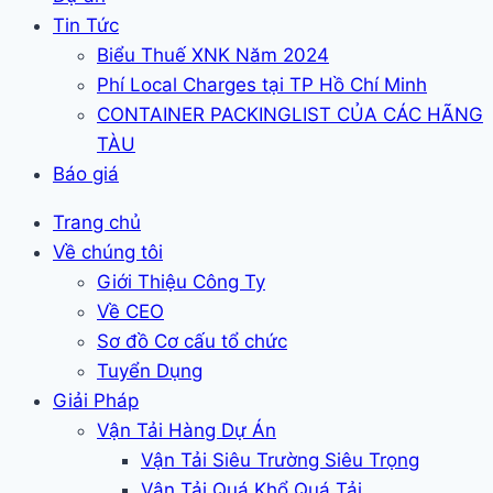
Tin Tức
Biểu Thuế XNK Năm 2024
Phí Local Charges tại TP Hồ Chí Minh
CONTAINER PACKINGLIST CỦA CÁC HÃNG
TÀU
Báo giá
Trang chủ
Về chúng tôi
Giới Thiệu Công Ty
Về CEO
Sơ đồ Cơ cấu tổ chức
Tuyển Dụng
Giải Pháp
Vận Tải Hàng Dự Án
Vận Tải Siêu Trường Siêu Trọng
Vận Tải Quá Khổ Quá Tải