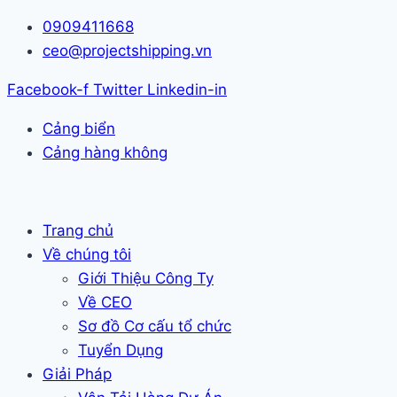
Skip
0909411668
to
ceo@projectshipping.vn
content
Facebook-f
Twitter
Linkedin-in
Cảng biển
Cảng hàng không
Trang chủ
Về chúng tôi
Giới Thiệu Công Ty
Về CEO
Sơ đồ Cơ cấu tổ chức
Tuyển Dụng
Giải Pháp