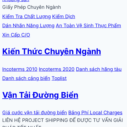
Giấy Phép Chuyên Ngành
Kiểm Tra Chất Lượng
Kiểm Dịch
Dán Nhãn Năng Lượng
An Toàn Vệ Sinh Thực Phẩm
Xin Cấp C/O
Kiến Thức Chuyên Ngành
Incoterms 2010
Incoterms 2020
Danh sách hãng tàu
Danh sách cảng biển
Toplist
Vận Tải Đường Biển
Giá cước vận tải đường biển
Bảng Phí Local Charges
LIÊN HỆ PROJECT SHIPPING ĐỂ ĐƯỢC TƯ VẤN GIẢI