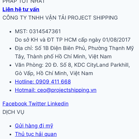
PHÁP TỐT NHẤT
Liên hệ tư vấn
CÔNG TY TNHH VẬN TẢI PROJECT SHIPPING
MST: 0314547361
Do sở KH và ĐT TP HCM cấp ngày 01/08/2017
Địa chỉ: Số 1B Điện Biên Phủ, Phường Thạnh Mỹ
Tây, Thành phố Hồ Chí Minh, Việt Nam
Văn Phòng: 20 Đ. Số 8, KDC CityLand Parkhill,
Gò Vấp, Hồ Chí Minh, Việt Nam
Hotline: 0909 411 668
Hotmail: ceo@projectshipping.vn
Facebook
Twitter
Linkedin
DỊCH VỤ
Gửi hàng đi mỹ
Thủ tục hải quan