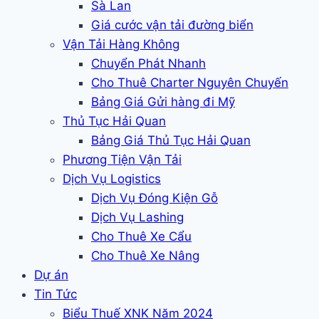
Sà Lan
Giá cước vận tải đường biển
Vận Tải Hàng Không
Chuyển Phát Nhanh
Cho Thuê Charter Nguyên Chuyến
Bảng Giá Gửi hàng đi Mỹ
Thủ Tục Hải Quan
Bảng Giá Thủ Tục Hải Quan
Phương Tiện Vận Tải
Dịch Vụ Logistics
Dịch Vụ Đóng Kiện Gỗ
Dịch Vụ Lashing
Cho Thuê Xe Cẩu
Cho Thuê Xe Nâng
Dự án
Tin Tức
Biểu Thuế XNK Năm 2024