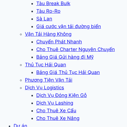
Tàu Break Bulk
Tàu Ro-Ro
Sà Lan
Giá cước vận tải đường biển
Vận Tải Hàng Không
Chuyển Phát Nhanh
Cho Thuê Charter Nguyên Chuyến
Bảng Giá Gửi hàng đi Mỹ
Thủ Tục Hải Quan
Bảng Giá Thủ Tục Hải Quan
Phương Tiện Vận Tải
Dịch Vụ Logistics
Dịch Vụ Đóng Kiện Gỗ
Dịch Vụ Lashing
Cho Thuê Xe Cẩu
Cho Thuê Xe Nâng
Dự án