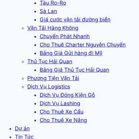
Tàu Ro-Ro
Sà Lan
Giá cước vận tải đường biển
Vận Tải Hàng Không
Chuyển Phát Nhanh
Cho Thuê Charter Nguyên Chuyến
Bảng Giá Gửi hàng đi Mỹ
Thủ Tục Hải Quan
Bảng Giá Thủ Tục Hải Quan
Phương Tiện Vận Tải
Dịch Vụ Logistics
Dịch Vụ Đóng Kiện Gỗ
Dịch Vụ Lashing
Cho Thuê Xe Cẩu
Cho Thuê Xe Nâng
Dự án
Tin Tức