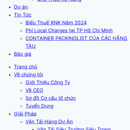
Dự án
Tin Tức
Biểu Thuế XNK Năm 2024
Phí Local Charges tại TP Hồ Chí Minh
CONTAINER PACKINGLIST CỦA CÁC HÃNG
TÀU
Báo giá
Trang chủ
Về chúng tôi
Giới Thiệu Công Ty
Về CEO
Sơ đồ Cơ cấu tổ chức
Tuyển Dụng
Giải Pháp
Vận Tải Hàng Dự Án
Vận Tải Siêu Trường Siêu Trọng