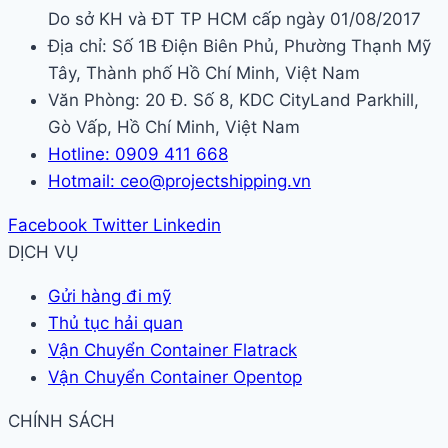
Do sở KH và ĐT TP HCM cấp ngày 01/08/2017
Địa chỉ: Số 1B Điện Biên Phủ, Phường Thạnh Mỹ
Tây, Thành phố Hồ Chí Minh, Việt Nam
Văn Phòng: 20 Đ. Số 8, KDC CityLand Parkhill,
Gò Vấp, Hồ Chí Minh, Việt Nam
Hotline: 0909 411 668
Hotmail: ceo@projectshipping.vn
Facebook
Twitter
Linkedin
DỊCH VỤ
Gửi hàng đi mỹ
Thủ tục hải quan
Vận Chuyển Container Flatrack
Vận Chuyển Container Opentop
CHÍNH SÁCH