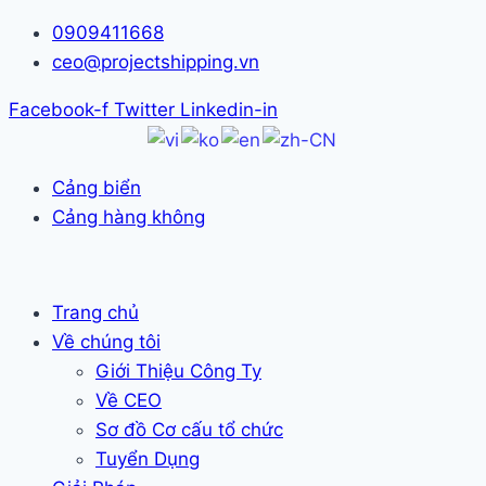
Skip
0909411668
to
ceo@projectshipping.vn
content
Facebook-f
Twitter
Linkedin-in
Cảng biển
Cảng hàng không
Trang chủ
Về chúng tôi
Giới Thiệu Công Ty
Về CEO
Sơ đồ Cơ cấu tổ chức
Tuyển Dụng