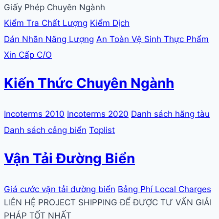
Giấy Phép Chuyên Ngành
Kiểm Tra Chất Lượng
Kiểm Dịch
Dán Nhãn Năng Lượng
An Toàn Vệ Sinh Thực Phẩm
Xin Cấp C/O
Kiến Thức Chuyên Ngành
Incoterms 2010
Incoterms 2020
Danh sách hãng tàu
Danh sách cảng biển
Toplist
Vận Tải Đường Biển
Giá cước vận tải đường biển
Bảng Phí Local Charges
LIÊN HỆ PROJECT SHIPPING ĐỂ ĐƯỢC TƯ VẤN GIẢI
PHÁP TỐT NHẤT