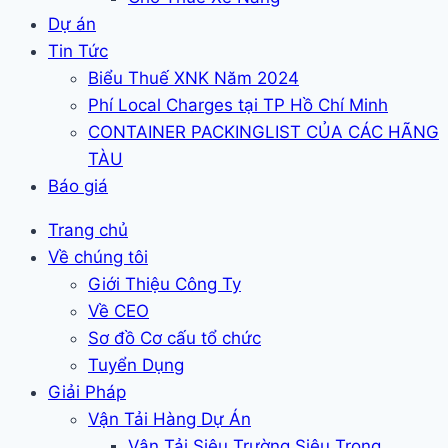
Dự án
Tin Tức
Biểu Thuế XNK Năm 2024
Phí Local Charges tại TP Hồ Chí Minh
CONTAINER PACKINGLIST CỦA CÁC HÃNG
TÀU
Báo giá
Trang chủ
Về chúng tôi
Giới Thiệu Công Ty
Về CEO
Sơ đồ Cơ cấu tổ chức
Tuyển Dụng
Giải Pháp
Vận Tải Hàng Dự Án
Vận Tải Siêu Trường Siêu Trọng