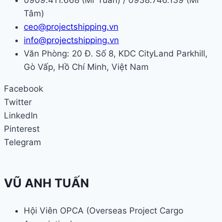
0909.411.668 (Mr Tuấn) / 0938.746.139 (Mr
Tâm)
ceo@projectshipping.vn
info@projectshipping.vn
Văn Phòng: 20 Đ. Số 8, KDC CityLand Parkhill,
Gò Vấp, Hồ Chí Minh, Việt Nam
Facebook
Twitter
LinkedIn
Pinterest
Telegram
VŨ ANH TUẤN
Hội Viên OPCA (Overseas Project Cargo