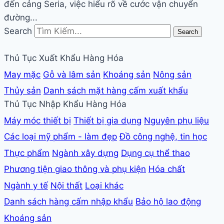
đến cảng Seria, việc hiểu rõ về cước vận chuyển
đường...
Search
Search
Thủ Tục Xuất Khẩu Hàng Hóa
May mặc
Gỗ và lâm sản
Khoáng sản
Nông sản
Thủy sản
Danh sách mặt hàng cấm xuất khẩu
Thủ Tục Nhập Khẩu Hàng Hóa
Máy móc thiết bị
Thiết bị gia dụng
Nguyên phụ liệu
Các loại mỹ phẩm - làm đẹp
Đồ công nghệ, tin học
Thực phẩm
Ngành xây dựng
Dụng cụ thể thao
Phương tiện giao thông và phụ kiện
Hóa chất
Ngành y tế
Nội thất
Loại khác
Danh sách hàng cấm nhập khẩu
Bảo hộ lao động
Khoáng sản