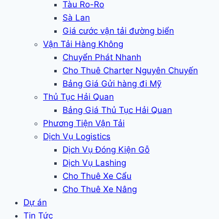
Tàu Ro-Ro
Sà Lan
Giá cước vận tải đường biển
Vận Tải Hàng Không
Chuyển Phát Nhanh
Cho Thuê Charter Nguyên Chuyến
Bảng Giá Gửi hàng đi Mỹ
Thủ Tục Hải Quan
Bảng Giá Thủ Tục Hải Quan
Phương Tiện Vận Tải
Dịch Vụ Logistics
Dịch Vụ Đóng Kiện Gỗ
Dịch Vụ Lashing
Cho Thuê Xe Cẩu
Cho Thuê Xe Nâng
Dự án
Tin Tức