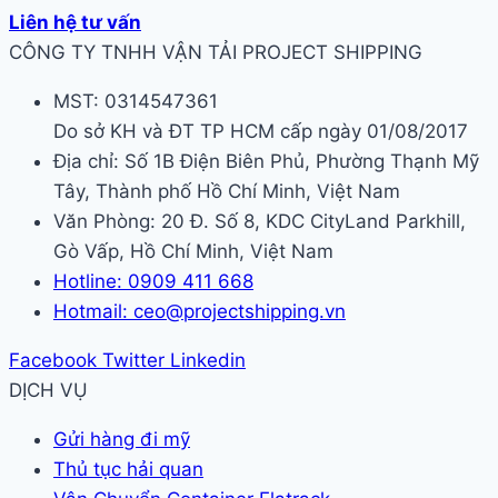
Liên hệ tư vấn
CÔNG TY TNHH VẬN TẢI PROJECT SHIPPING
MST: 0314547361
Do sở KH và ĐT TP HCM cấp ngày 01/08/2017
Địa chỉ: Số 1B Điện Biên Phủ, Phường Thạnh Mỹ
Tây, Thành phố Hồ Chí Minh, Việt Nam
Văn Phòng: 20 Đ. Số 8, KDC CityLand Parkhill,
Gò Vấp, Hồ Chí Minh, Việt Nam
Hotline: 0909 411 668
Hotmail: ceo@projectshipping.vn
Facebook
Twitter
Linkedin
DỊCH VỤ
Gửi hàng đi mỹ
Thủ tục hải quan