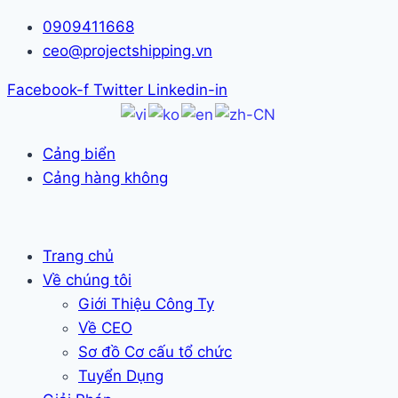
Skip
0909411668
to
ceo@projectshipping.vn
content
Facebook-f
Twitter
Linkedin-in
Cảng biển
Cảng hàng không
Trang chủ
Về chúng tôi
Giới Thiệu Công Ty
Về CEO
Sơ đồ Cơ cấu tổ chức
Tuyển Dụng