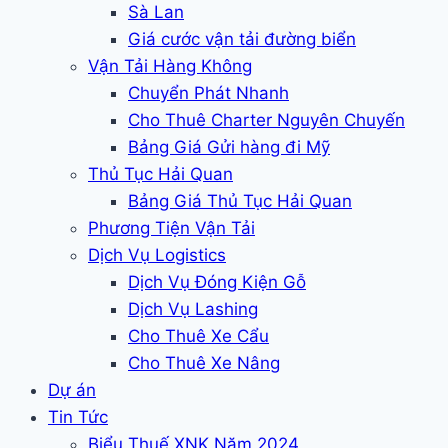
Sà Lan
Giá cước vận tải đường biển
Vận Tải Hàng Không
Chuyển Phát Nhanh
Cho Thuê Charter Nguyên Chuyến
Bảng Giá Gửi hàng đi Mỹ
Thủ Tục Hải Quan
Bảng Giá Thủ Tục Hải Quan
Phương Tiện Vận Tải
Dịch Vụ Logistics
Dịch Vụ Đóng Kiện Gỗ
Dịch Vụ Lashing
Cho Thuê Xe Cẩu
Cho Thuê Xe Nâng
Dự án
Tin Tức
Biểu Thuế XNK Năm 2024