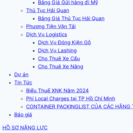
Bảng Giá Gửi hàng đi Mỹ
Thủ Tục Hải Quan
Bảng Giá Thủ Tục Hải Quan
Phương Tiện Vận Tải
Dịch Vụ Logistics
Dịch Vụ Đóng Kiện Gỗ
Dịch Vụ Lashing
Cho Thuê Xe Cẩu
Cho Thuê Xe Nâng
Dự án
Tin Tức
Biểu Thuế XNK Năm 2024
Phí Local Charges tại TP Hồ Chí Minh
CONTAINER PACKINGLIST CỦA CÁC HÃNG
Báo giá
HỒ SƠ NĂNG LỰC