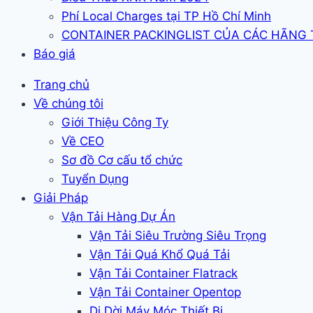
Phí Local Charges tại TP Hồ Chí Minh
CONTAINER PACKINGLIST CỦA CÁC HÃNG
Báo giá
Trang chủ
Về chúng tôi
Giới Thiệu Công Ty
Về CEO
Sơ đồ Cơ cấu tổ chức
Tuyển Dụng
Giải Pháp
Vận Tải Hàng Dự Án
Vận Tải Siêu Trường Siêu Trọng
Vận Tải Quá Khổ Quá Tải
Vận Tải Container Flatrack
Vận Tải Container Opentop
Di Dời Máy Móc Thiết Bị