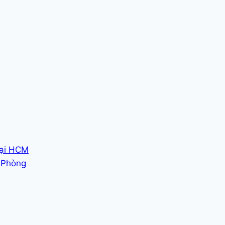
tại HCM
i Phòng