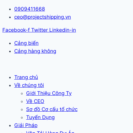
Skip
0909411668
to
ceo@projectshipping.vn
content
Facebook-f
Twitter
Linkedin-in
Cảng biển
Cảng hàng không
Trang chủ
Về chúng tôi
Giới Thiệu Công Ty
Về CEO
Sơ đồ Cơ cấu tổ chức
Tuyển Dụng
Giải Pháp