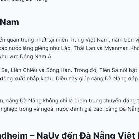
t Nam
n quan trọng nhất tại miền Trung Việt Nam, nằm bên vịnh
 các nước láng giềng như Lào, Thái Lan và Myanmar. Khô
a khu vực Đông Nam Á.
a, Liên Chiểu và Sông Hàn. Trong đó, Tiên Sa nổi bật 
oạt động xuất nhập khẩu. Điều này giúp cảng Đà Nẵng đá
 tiến, cảng Đà Nẵng không chỉ là điểm trung chuyển đáng
h nghiệp trong và ngoài nước đánh giá cao, cảng Đà Nẵ
ndheim – NaUy đến Đà Nẵng Việt 