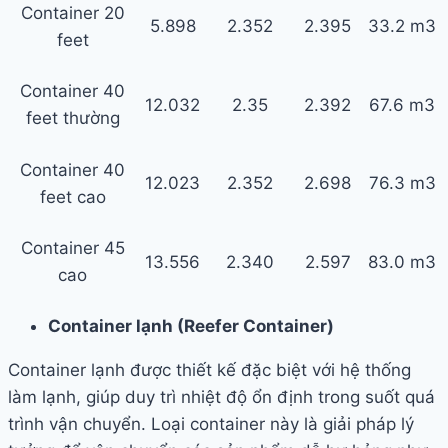
Container 20
5.898
2.352
2.395
33.2 m3
feet
Container 40
12.032
2.35
2.392
67.6 m3
feet thường
Container 40
12.023
2.352
2.698
76.3 m3
feet cao
Container 45
13.556
2.340
2.597
83.0 m3
cao
Container lạnh (Reefer Container)
Container lạnh được thiết kế đặc biệt với hệ thống
làm lạnh, giúp duy trì nhiệt độ ổn định trong suốt quá
trình vận chuyển. Loại container này là giải pháp lý