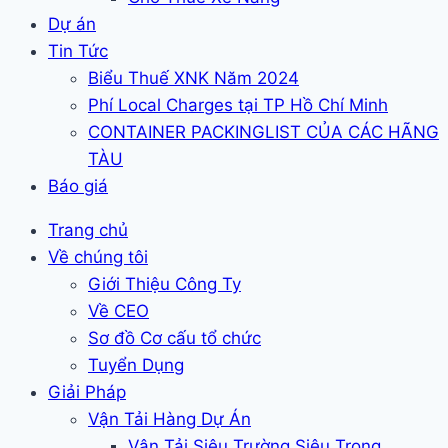
Dự án
Tin Tức
Biểu Thuế XNK Năm 2024
Phí Local Charges tại TP Hồ Chí Minh
CONTAINER PACKINGLIST CỦA CÁC HÃNG
TÀU
Báo giá
Trang chủ
Về chúng tôi
Giới Thiệu Công Ty
Về CEO
Sơ đồ Cơ cấu tổ chức
Tuyển Dụng
Giải Pháp
Vận Tải Hàng Dự Án
Vận Tải Siêu Trường Siêu Trọng