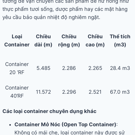
tưởng để vận chuyển các sản phẩm dễ hư hỏng như
thực phẩm tươi sống, dược phẩm hay các mặt hàng
yêu cầu bảo quản nhiệt độ nghiêm ngặt.
Loại
Chiều
Chiều
Chiều
Thể tích
Container
dài (m)
rộng (m)
cao (m)
(m3)
Container
5.485
2.286
2.265
28.4 m3
20 ’RF
Container
11.572
2.296
2.521
67.0 m3
40‘RF
Các loại container chuyên dụng khác
Container Mở Nóc (Open Top Container)
:
Không có mái che, loại container này được sử