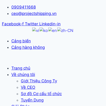
Skip
0909411668
to
ceo@projectshipping.vn
content
Facebook-f
Twitter
Linkedin-in
Cảng biển
Cảng hàng không
Trang chủ
Về chúng tôi
Giới Thiệu Công Ty
Về CEO
Sơ đồ Cơ cấu tổ chức
Tuyển Dụng