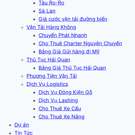
Tàu Ro-Ro
Sà Lan
Giá cước vận tải đường biển
Vận Tải Hàng Không
Chuyển Phát Nhanh
Cho Thuê Charter Nguyên Chuyến
Bảng Giá Gửi hàng đi Mỹ
Thủ Tục Hải Quan
Bảng Giá Thủ Tục Hải Quan
Phương Tiện Vận Tải
Dịch Vụ Logistics
Dịch Vụ Đóng Kiện Gỗ
Dịch Vụ Lashing
Cho Thuê Xe Cẩu
Cho Thuê Xe Nâng
Dự án
Tin Tức