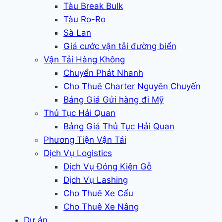
Tàu Break Bulk
Tàu Ro-Ro
Sà Lan
Giá cước vận tải đường biển
Vận Tải Hàng Không
Chuyển Phát Nhanh
Cho Thuê Charter Nguyên Chuyến
Bảng Giá Gửi hàng đi Mỹ
Thủ Tục Hải Quan
Bảng Giá Thủ Tục Hải Quan
Phương Tiện Vận Tải
Dịch Vụ Logistics
Dịch Vụ Đóng Kiện Gỗ
Dịch Vụ Lashing
Cho Thuê Xe Cẩu
Cho Thuê Xe Nâng
Dự án