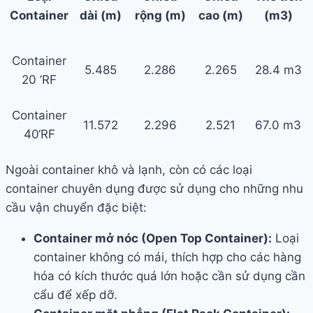
Container
dài (m)
rộng (m)
cao (m)
(m3)
Container
5.485
2.286
2.265
28.4 m3
20 ’RF
Container
11.572
2.296
2.521
67.0 m3
40‘RF
Ngoài container khô và lạnh, còn có các loại
container chuyên dụng được sử dụng cho những nhu
cầu vận chuyển đặc biệt:
Container mở nóc (Open Top Container):
Loại
container không có mái, thích hợp cho các hàng
hóa có kích thước quá lớn hoặc cần sử dụng cần
cẩu để xếp dỡ.