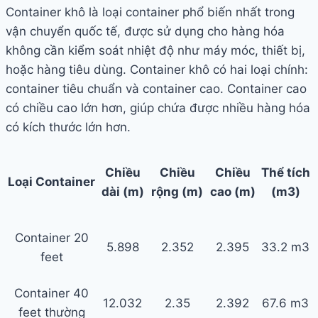
Container khô là loại container phổ biến nhất trong
vận chuyển quốc tế, được sử dụng cho hàng hóa
không cần kiểm soát nhiệt độ như máy móc, thiết bị,
hoặc hàng tiêu dùng. Container khô có hai loại chính:
container tiêu chuẩn và container cao. Container cao
có chiều cao lớn hơn, giúp chứa được nhiều hàng hóa
có kích thước lớn hơn.
Chiều
Chiều
Chiều
Thể tích
Loại Container
dài (m)
rộng (m)
cao (m)
(m3)
Container 20
5.898
2.352
2.395
33.2 m3
feet
Container 40
12.032
2.35
2.392
67.6 m3
feet thường