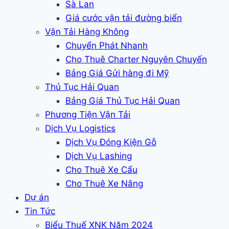
Sà Lan
Giá cước vận tải đường biển
Vận Tải Hàng Không
Chuyển Phát Nhanh
Cho Thuê Charter Nguyên Chuyến
Bảng Giá Gửi hàng đi Mỹ
Thủ Tục Hải Quan
Bảng Giá Thủ Tục Hải Quan
Phương Tiện Vận Tải
Dịch Vụ Logistics
Dịch Vụ Đóng Kiện Gỗ
Dịch Vụ Lashing
Cho Thuê Xe Cẩu
Cho Thuê Xe Nâng
Dự án
Tin Tức
Biểu Thuế XNK Năm 2024