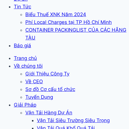
Tin Tức
Biểu Thuế XNK Năm 2024
Phí Local Charges tại TP Hồ Chí Minh
CONTAINER PACKINGLIST CỦA CÁC HÃNG
TÀU
Báo giá
Trang chủ
Về chúng tôi
Giới Thiệu Công Ty
Về CEO
Sơ đồ Cơ cấu tổ chức
Tuyển Dụng
Giải Pháp
Vận Tải Hàng Dự Án
Vận Tải Siêu Trường Siêu Trọng
Vận Tải Quá Khổ Quá Tải