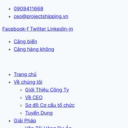
Skip
0909411668
to
ceo@projectshipping.vn
content
Facebook-f
Twitter
Linkedin-in
Cảng biển
Cảng hàng không
Trang chủ
Về chúng tôi
Giới Thiệu Công Ty
Về CEO
Sơ đồ Cơ cấu tổ chức
Tuyển Dụng
Giải Pháp