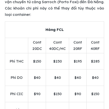
vận chuyển từ cảng Sarroch (Porto Foxi) đến Đà Nẵng.
Các khoản chi phí này có thể thay đổi tùy thuộc vào
loại container:
Hàng FCL
Cont
Cont
Cont
Cont
20DC
40DC/HC
20RF
40RF
Phí THC
$150
$230
$195
$285
Phí DO
$40
$40
$40
$40
Phí CIC
$90
$150
$90
$150