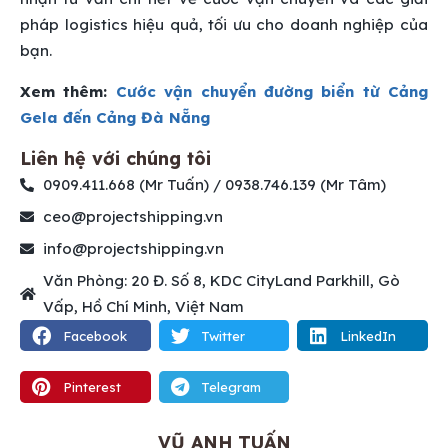
pháp logistics hiệu quả, tối ưu cho doanh nghiệp của
bạn.
Xem thêm:
Cước vận chuyển đường biển từ Cảng
Gela đến Cảng Đà Nẵng
Liên hệ với chúng tôi
0909.411.668 (Mr Tuấn) / 0938.746.139 (Mr Tâm)
ceo@projectshipping.vn
info@projectshipping.vn
Văn Phòng: 20 Đ. Số 8, KDC CityLand Parkhill, Gò
Vấp, Hồ Chí Minh, Việt Nam
Facebook
Twitter
LinkedIn
Pinterest
Telegram
VŨ ANH TUẤN