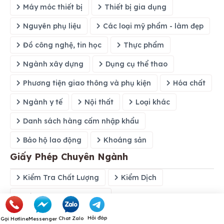
Máy móc thiết bị
Thiết bị gia dụng
Nguyên phụ liệu
Các loại mỹ phẩm - làm đẹp
Đồ công nghệ, tin học
Thực phẩm
Ngành xây dựng
Dụng cụ thể thao
Phương tiện giao thông và phụ kiện
Hóa chất
Ngành y tế
Nội thất
Loại khác
Danh sách hàng cấm nhập khẩu
Bảo hộ lao động
Khoáng sản
Giấy Phép Chuyên Ngành
Kiểm Tra Chất Lượng
Kiểm Dịch
Dán Nhãn Năng Lượng
An Toàn Vệ Sinh Thực Phẩm
Xin Cấp C/O
Hỏi đáp
Chat Zalo
Gọi Hotline
Messenger