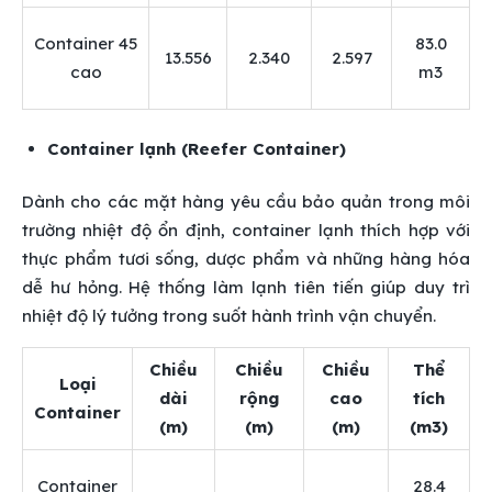
Container 45
83.0
13.556
2.340
2.597
cao
m3
Container lạnh (Reefer Container)
Dành cho các mặt hàng yêu cầu bảo quản trong môi
trường nhiệt độ ổn định, container lạnh thích hợp với
thực phẩm tươi sống, dược phẩm và những hàng hóa
dễ hư hỏng. Hệ thống làm lạnh tiên tiến giúp duy trì
nhiệt độ lý tưởng trong suốt hành trình vận chuyển.
Chiều
Chiều
Chiều
Thể
Loại
dài
rộng
cao
tích
Container
(m)
(m)
(m)
(m3)
Container
28.4