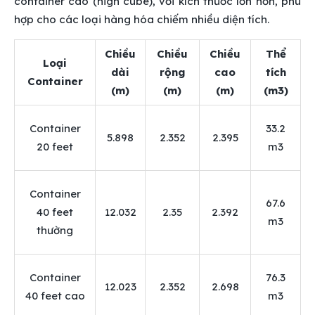
container cao (high cube), với kích thước lớn hơn, phù
hợp cho các loại hàng hóa chiếm nhiều diện tích.
Chiều
Chiều
Chiều
Thể
Loại
dài
rộng
cao
tích
Container
(m)
(m)
(m)
(m3)
Container
33.2
5.898
2.352
2.395
20 feet
m3
Container
67.6
40 feet
12.032
2.35
2.392
m3
thường
Container
76.3
12.023
2.352
2.698
40 feet cao
m3