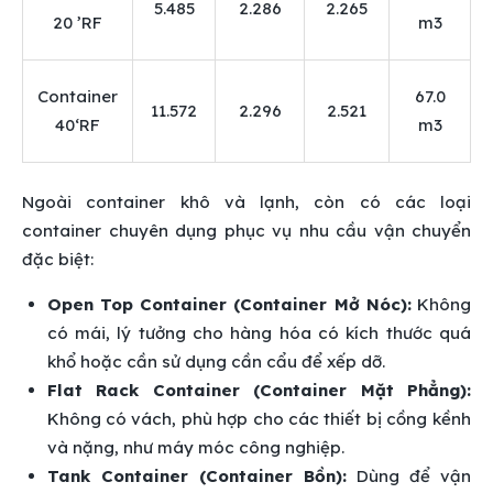
5.485
2.286
2.265
20 ’RF
m3
Container
67.0
11.572
2.296
2.521
40‘RF
m3
Ngoài container khô và lạnh, còn có các loại
container chuyên dụng phục vụ nhu cầu vận chuyển
đặc biệt:
Open Top Container (Container Mở Nóc):
Không
có mái, lý tưởng cho hàng hóa có kích thước quá
khổ hoặc cần sử dụng cần cẩu để xếp dỡ.
Flat Rack Container (Container Mặt Phẳng):
Không có vách, phù hợp cho các thiết bị cồng kềnh
và nặng, như máy móc công nghiệp.
Tank Container (Container Bồn):
Dùng để vận