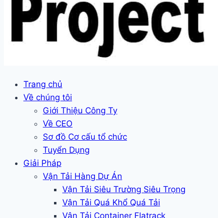
Trang chủ
Về chúng tôi
Giới Thiệu Công Ty
Về CEO
Sơ đồ Cơ cấu tổ chức
Tuyển Dụng
Giải Pháp
Vận Tải Hàng Dự Án
Vận Tải Siêu Trường Siêu Trọng
Vận Tải Quá Khổ Quá Tải
Vận Tải Container Flatrack