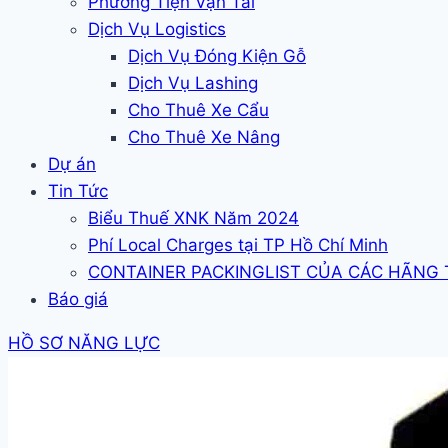
Phương Tiện Vận Tải
Dịch Vụ Logistics
Dịch Vụ Đóng Kiện Gỗ
Dịch Vụ Lashing
Cho Thuê Xe Cẩu
Cho Thuê Xe Nâng
Dự án
Tin Tức
Biểu Thuế XNK Năm 2024
Phí Local Charges tại TP Hồ Chí Minh
CONTAINER PACKINGLIST CỦA CÁC HÃNG
Báo giá
HỒ SƠ NĂNG LỰC