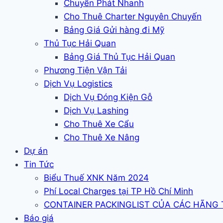
Chuyển Phát Nhanh
Cho Thuê Charter Nguyên Chuyến
Bảng Giá Gửi hàng đi Mỹ
Thủ Tục Hải Quan
Bảng Giá Thủ Tục Hải Quan
Phương Tiện Vận Tải
Dịch Vụ Logistics
Dịch Vụ Đóng Kiện Gỗ
Dịch Vụ Lashing
Cho Thuê Xe Cẩu
Cho Thuê Xe Nâng
Dự án
Tin Tức
Biểu Thuế XNK Năm 2024
Phí Local Charges tại TP Hồ Chí Minh
CONTAINER PACKINGLIST CỦA CÁC HÃNG
Báo giá