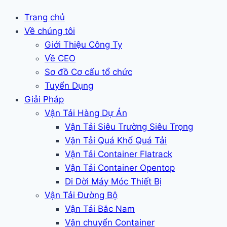
Trang chủ
Về chúng tôi
Giới Thiệu Công Ty
Về CEO
Sơ đồ Cơ cấu tổ chức
Tuyển Dụng
Giải Pháp
Vận Tải Hàng Dự Án
Vận Tải Siêu Trường Siêu Trọng
Vận Tải Quá Khổ Quá Tải
Vận Tải Container Flatrack
Vận Tải Container Opentop
Di Dời Máy Móc Thiết Bị
Vận Tải Đường Bộ
Vận Tải Bắc Nam
Vận chuyển Container