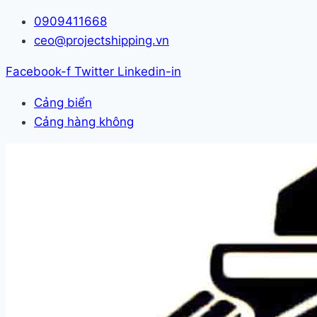
Skip
0909411668
to
ceo@projectshipping.vn
content
Facebook-f
Twitter
Linkedin-in
Cảng biển
Cảng hàng không