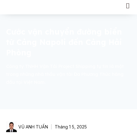
Cước vận chuyển đường biển
từ Cảng Napoli đến Cảng Hải
Phòng
Công ty TNHH Vận Tải Project Shipping tự tin là một
trong những nhà thầu vận tải Đa Phương Thức hàng
đầu tại Việt Nam.
VŨ ANH TUẤN
Tháng 1 5, 2025