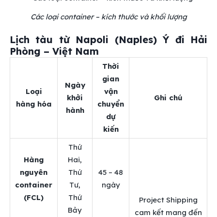
Các loại container – kích thước và khối lượng
Lịch tàu từ Napoli (Naples) Ý đi Hải
Phòng – Việt Nam
Thời
gian
Ngày
Loại
vận
khởi
Ghi chú
hàng hóa
chuyển
hành
dự
kiến
Thứ
Hàng
Hai,
nguyên
Thứ
45 – 48
container
Tư,
ngày
(FCL)
Thứ
Project Shipping
Bảy
cam kết mang đến