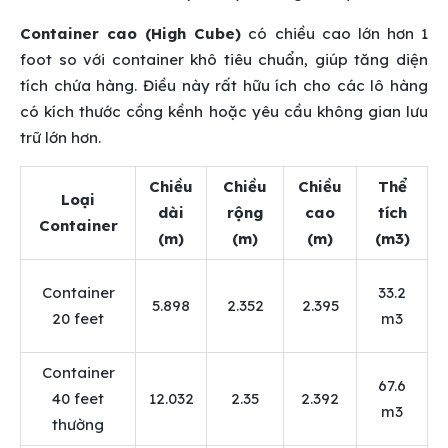
Container cao (High Cube)
có chiều cao lớn hơn 1
foot so với container khô tiêu chuẩn, giúp tăng diện
tích chứa hàng. Điều này rất hữu ích cho các lô hàng
có kích thước cồng kềnh hoặc yêu cầu không gian lưu
trữ lớn hơn.
Chiều
Chiều
Chiều
Thể
Loại
dài
rộng
cao
tích
Container
(m)
(m)
(m)
(m3)
Container
33.2
5.898
2.352
2.395
20 feet
m3
Container
67.6
40 feet
12.032
2.35
2.392
m3
thường