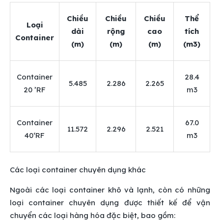
Chiều
Chiều
Chiều
Thể
Loại
dài
rộng
cao
tích
Container
(m)
(m)
(m)
(m3)
Container
28.4
5.485
2.286
2.265
20 ’RF
m3
Container
67.0
11.572
2.296
2.521
40‘RF
m3
Các loại container chuyên dụng khác
Ngoài các loại container khô và lạnh, còn có những
loại container chuyên dụng được thiết kế để vận
chuyển các loại hàng hóa đặc biệt, bao gồm: