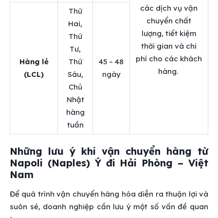
các dịch vụ vận
Thứ
chuyển chất
Hai,
lượng, tiết kiệm
Thứ
thời gian và chi
Tư,
phí cho các khách
Hàng lẻ
Thứ
45 – 48
hàng.
(LCL)
Sáu,
ngày
Chủ
Nhật
hàng
tuần
Những lưu ý khi vận chuyển hàng từ
Napoli (Naples) Ý đi Hải Phòng – Việt
Nam
Để quá trình vận chuyển hàng hóa diễn ra thuận lợi và
suôn sẻ, doanh nghiệp cần lưu ý một số vấn đề quan