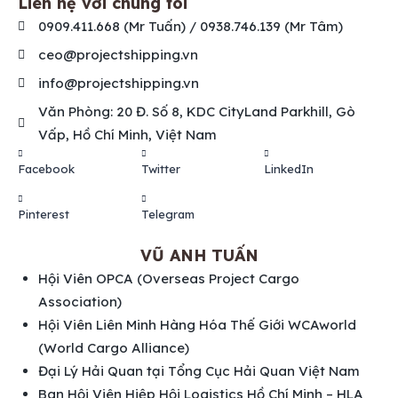
Liên hệ với chúng tôi
0909.411.668 (Mr Tuấn) / 0938.746.139 (Mr Tâm)
ceo@projectshipping.vn
info@projectshipping.vn
Văn Phòng: 20 Đ. Số 8, KDC CityLand Parkhill, Gò
Vấp, Hồ Chí Minh, Việt Nam
Facebook
Twitter
LinkedIn
Pinterest
Telegram
VŨ ANH TUẤN
Hội Viên OPCA (Overseas Project Cargo
Association)
Hội Viên Liên Minh Hàng Hóa Thế Giới WCAworld
(World Cargo Alliance)
Đại Lý Hải Quan tại Tổng Cục Hải Quan Việt Nam
Ban Hội Viên Hiệp Hội Logistics Hồ Chí Minh – HLA