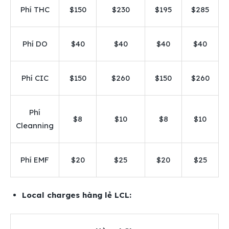
Phí THC
$150
$230
$195
$285
Phí DO
$40
$40
$40
$40
Phí CIC
$150
$260
$150
$260
Phí
$8
$10
$8
$10
Cleanning
Phí EMF
$20
$25
$20
$25
Local charges hàng lẻ LCL: