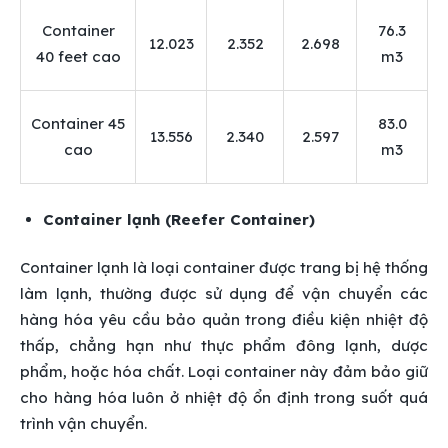
Container
76.3
12.023
2.352
2.698
40 feet cao
m3
Container 45
83.0
13.556
2.340
2.597
cao
m3
Container lạnh (Reefer Container)
Container lạnh là loại container được trang bị hệ thống
làm lạnh, thường được sử dụng để vận chuyển các
hàng hóa yêu cầu bảo quản trong điều kiện nhiệt độ
thấp, chẳng hạn như thực phẩm đông lạnh, dược
phẩm, hoặc hóa chất. Loại container này đảm bảo giữ
cho hàng hóa luôn ở nhiệt độ ổn định trong suốt quá
trình vận chuyển.