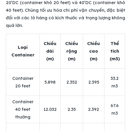
20’DC (container khô 20 feet) và 40’DC (container khô
40 feet). Chúng tối ưu hóa chi phí vận chuyển, đặc biệt
đối với các lô hàng có kích thước và trọng lượng không
quá lớn.
Chiều
Chiều
Chiều
Thể
Loại
dài
rộng
cao
tích
Container
(m)
(m)
(m)
(m3)
Container
33.2
5.898
2.352
2.395
20 feet
m3
Container
67.6
40 feet
12.032
2.35
2.392
m3
thường