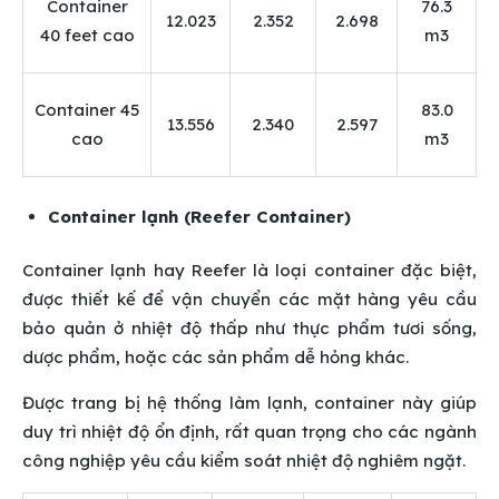
Container
76.3
12.023
2.352
2.698
40 feet cao
m3
Container 45
83.0
13.556
2.340
2.597
cao
m3
Container lạnh (Reefer Container)
Container lạnh hay Reefer là loại container đặc biệt,
được thiết kế để vận chuyển các mặt hàng yêu cầu
bảo quản ở nhiệt độ thấp như thực phẩm tươi sống,
dược phẩm, hoặc các sản phẩm dễ hỏng khác.
Được trang bị hệ thống làm lạnh, container này giúp
duy trì nhiệt độ ổn định, rất quan trọng cho các ngành
công nghiệp yêu cầu kiểm soát nhiệt độ nghiêm ngặt.