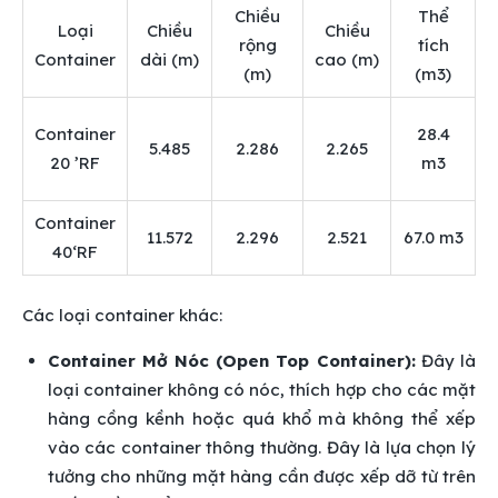
Chiều
Thể
Loại
Chiều
Chiều
rộng
tích
Container
dài (m)
cao (m)
(m)
(m3)
Container
28.4
5.485
2.286
2.265
20 ’RF
m3
Container
11.572
2.296
2.521
67.0 m3
40‘RF
Các loại container khác:
Container Mở Nóc (Open Top Container):
Đây là
loại container không có nóc, thích hợp cho các mặt
hàng cồng kềnh hoặc quá khổ mà không thể xếp
vào các container thông thường. Đây là lựa chọn lý
tưởng cho những mặt hàng cần được xếp dỡ từ trên