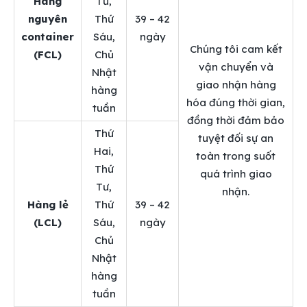
Hàng
Tư,
nguyên
Thứ
39 – 42
container
Sáu,
ngày
Chúng tôi cam kết
(FCL)
Chủ
vận chuyển và
Nhật
giao nhận hàng
hàng
hóa đúng thời gian,
tuần
đồng thời đảm bảo
Thứ
tuyệt đối sự an
Hai,
toàn trong suốt
Thứ
quá trình giao
Tư,
nhận.
Hàng lẻ
Thứ
39 – 42
(LCL)
Sáu,
ngày
Chủ
Nhật
hàng
tuần