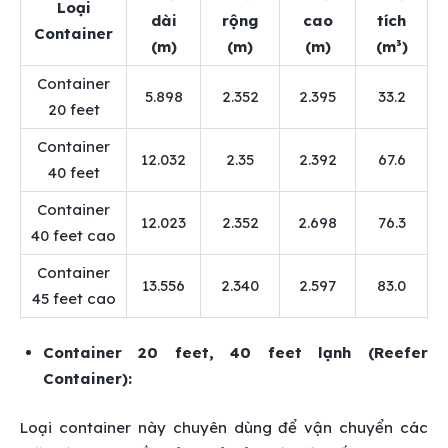
Loại
dài
rộng
cao
tích
Container
(m)
(m)
(m)
(m³)
Container
5.898
2.352
2.395
33.2
20 feet
Container
12.032
2.35
2.392
67.6
40 feet
Container
12.023
2.352
2.698
76.3
40 feet cao
Container
13.556
2.340
2.597
83.0
45 feet cao
Container 20 feet, 40 feet lạnh (Reefer
Container):
Loại container này chuyên dùng để vận chuyển các