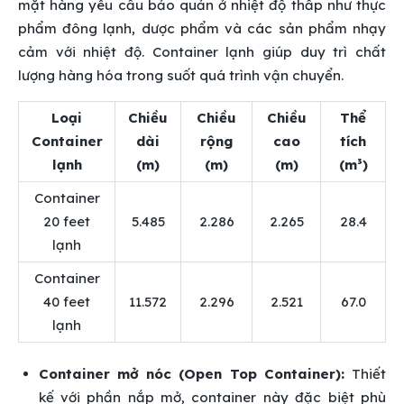
mặt hàng yêu cầu bảo quản ở nhiệt độ thấp như thực
phẩm đông lạnh, dược phẩm và các sản phẩm nhạy
cảm với nhiệt độ. Container lạnh giúp duy trì chất
lượng hàng hóa trong suốt quá trình vận chuyển.
Loại
Chiều
Chiều
Chiều
Thể
Container
dài
rộng
cao
tích
lạnh
(m)
(m)
(m)
(m³)
Container
20 feet
5.485
2.286
2.265
28.4
lạnh
Container
40 feet
11.572
2.296
2.521
67.0
lạnh
Container mở nóc (Open Top Container):
Thiết
kế với phần nắp mở, container này đặc biệt phù