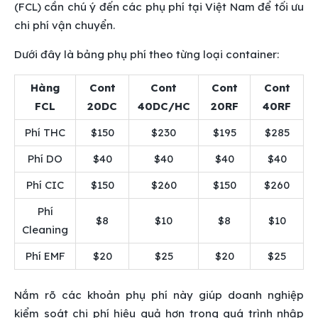
(FCL) cần chú ý đến các phụ phí tại Việt Nam để tối ưu
chi phí vận chuyển.
Dưới đây là bảng phụ phí theo từng loại container:
Hàng
Cont
Cont
Cont
Cont
FCL
20DC
40DC/HC
20RF
40RF
Phí THC
$150
$230
$195
$285
Phí DO
$40
$40
$40
$40
Phí CIC
$150
$260
$150
$260
Phí
$8
$10
$8
$10
Cleaning
Phí EMF
$20
$25
$20
$25
Nắm rõ các khoản phụ phí này giúp doanh nghiệp
kiểm soát chi phí hiệu quả hơn trong quá trình nhập