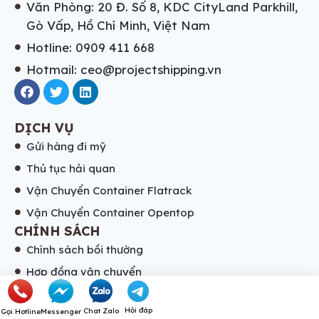
Văn Phòng: 20 Đ. Số 8, KDC CityLand Parkhill,
Gò Vấp, Hồ Chí Minh, Việt Nam
Hotline: 0909 411 668
Hotmail: ceo@projectshipping.vn
DỊCH VỤ
Gửi hàng đi mỹ
Thủ tục hải quan
Vận Chuyển Container Flatrack
Vận Chuyển Container Opentop
CHÍNH SÁCH
Chính sách bồi thường
Hợp đồng vận chuyển
Quy định gọi về hàng cấm
Hỏi đáp
Chat Zalo
Gọi Hotline
Messenger
Quy định về chứng từ