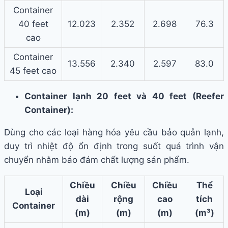
Container
40 feet
12.023
2.352
2.698
76.3
cao
Container
13.556
2.340
2.597
83.0
45 feet cao
Container lạnh 20 feet và 40 feet (Reefer
Container):
Dùng cho các loại hàng hóa yêu cầu bảo quản lạnh,
duy trì nhiệt độ ổn định trong suốt quá trình vận
chuyển nhằm bảo đảm chất lượng sản phẩm.
Chiều
Chiều
Chiều
Thể
Loại
dài
rộng
cao
tích
Container
(m)
(m)
(m)
(m³)