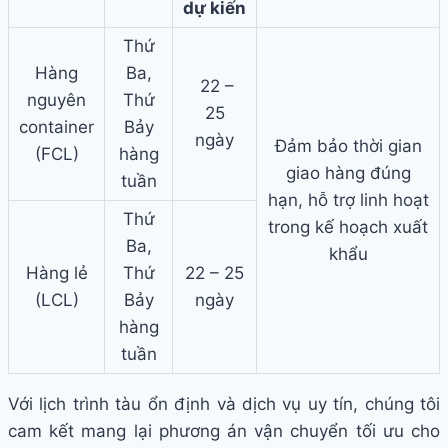
dự kiến
Thứ
Hàng
Ba,
22 –
nguyên
Thứ
25
container
Bảy
ngày
Đảm bảo thời gian
(FCL)
hàng
giao hàng đúng
tuần
hạn, hỗ trợ linh hoạt
Thứ
trong kế hoạch xuất
Ba,
khẩu
Hàng lẻ
Thứ
22 – 25
(LCL)
Bảy
ngày
hàng
tuần
Với lịch trình tàu ổn định và dịch vụ uy tín, chúng tôi
cam kết mang lại phương án vận chuyển tối ưu cho