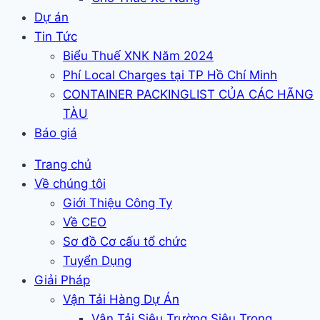
Dự án
Tin Tức
Biểu Thuế XNK Năm 2024
Phí Local Charges tại TP Hồ Chí Minh
CONTAINER PACKINGLIST CỦA CÁC HÃNG
TÀU
Báo giá
Trang chủ
Về chúng tôi
Giới Thiệu Công Ty
Về CEO
Sơ đồ Cơ cấu tổ chức
Tuyển Dụng
Giải Pháp
Vận Tải Hàng Dự Án
Vận Tải Siêu Trường Siêu Trọng