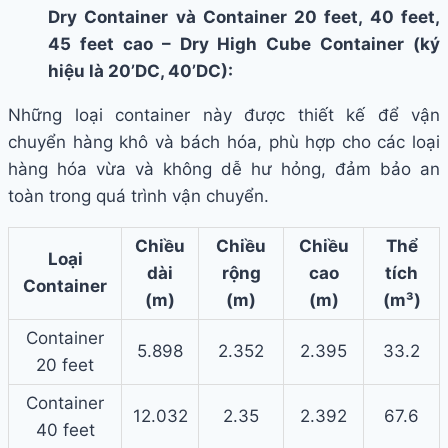
Dry Container và Container 20 feet, 40 feet,
45 feet cao – Dry High Cube Container (ký
hiệu là 20’DC, 40’DC):
Những loại container này được thiết kế để vận
chuyển hàng khô và bách hóa, phù hợp cho các loại
hàng hóa vừa và không dễ hư hỏng, đảm bảo an
toàn trong quá trình vận chuyển.
Chiều
Chiều
Chiều
Thể
Loại
dài
rộng
cao
tích
Container
(m)
(m)
(m)
(m³)
Container
5.898
2.352
2.395
33.2
20 feet
Container
12.032
2.35
2.392
67.6
40 feet