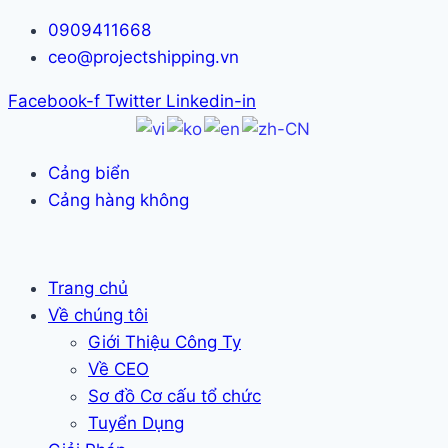
Skip
0909411668
to
ceo@projectshipping.vn
content
Facebook-f
Twitter
Linkedin-in
Cảng biển
Cảng hàng không
Trang chủ
Về chúng tôi
Giới Thiệu Công Ty
Về CEO
Sơ đồ Cơ cấu tổ chức
Tuyển Dụng