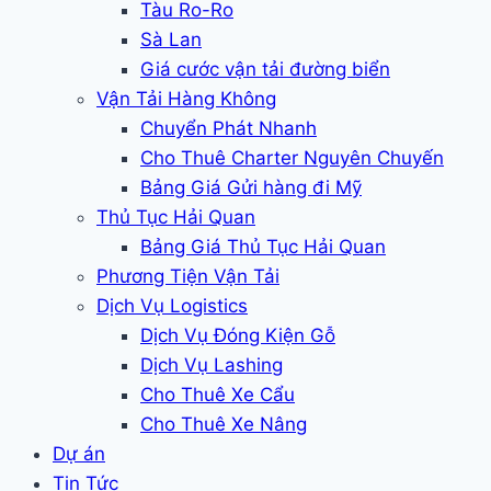
Tàu Ro-Ro
Sà Lan
Giá cước vận tải đường biển
Vận Tải Hàng Không
Chuyển Phát Nhanh
Cho Thuê Charter Nguyên Chuyến
Bảng Giá Gửi hàng đi Mỹ
Thủ Tục Hải Quan
Bảng Giá Thủ Tục Hải Quan
Phương Tiện Vận Tải
Dịch Vụ Logistics
Dịch Vụ Đóng Kiện Gỗ
Dịch Vụ Lashing
Cho Thuê Xe Cẩu
Cho Thuê Xe Nâng
Dự án
Tin Tức