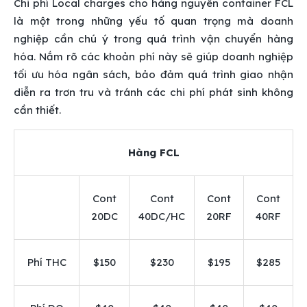
Chi phí Local charges cho hàng nguyên container FCL
là một trong những yếu tố quan trọng mà doanh
nghiệp cần chú ý trong quá trình vận chuyển hàng
hóa. Nắm rõ các khoản phí này sẽ giúp doanh nghiệp
tối ưu hóa ngân sách, bảo đảm quá trình giao nhận
diễn ra trơn tru và tránh các chi phí phát sinh không
cần thiết.
Hàng FCL
Cont
Cont
Cont
Cont
20DC
40DC/HC
20RF
40RF
Phí THC
$150
$230
$195
$285