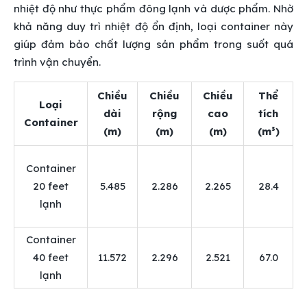
nhiệt độ như thực phẩm đông lạnh và dược phẩm. Nhờ
khả năng duy trì nhiệt độ ổn định, loại container này
giúp đảm bảo chất lượng sản phẩm trong suốt quá
trình vận chuyển.
Chiều
Chiều
Chiều
Thể
Loại
dài
rộng
cao
tích
Container
(m)
(m)
(m)
(m³)
Container
20 feet
5.485
2.286
2.265
28.4
lạnh
Container
40 feet
11.572
2.296
2.521
67.0
lạnh