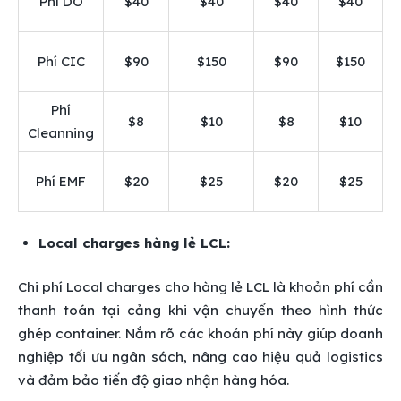
Phí DO
$40
$40
$40
$40
Phí CIC
$90
$150
$90
$150
Phí
$8
$10
$8
$10
Cleanning
Phí EMF
$20
$25
$20
$25
Local charges hàng lẻ LCL:
Chi phí Local charges cho hàng lẻ LCL là khoản phí cần
thanh toán tại cảng khi vận chuyển theo hình thức
ghép container. Nắm rõ các khoản phí này giúp doanh
nghiệp tối ưu ngân sách, nâng cao hiệu quả logistics
và đảm bảo tiến độ giao nhận hàng hóa.