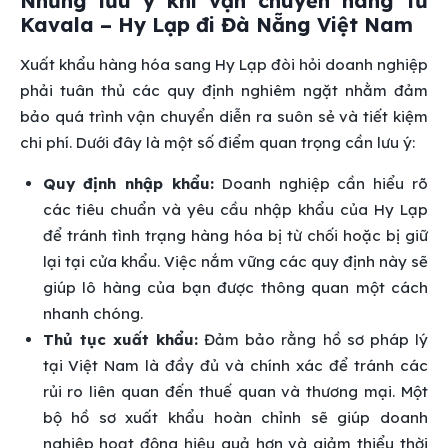
Những lưu ý khi vận chuyển hàng từ
Kavala – Hy Lạp đi Đà Nẵng Việt Nam
Xuất khẩu hàng hóa sang Hy Lạp đòi hỏi doanh nghiệp
phải tuân thủ các quy định nghiêm ngặt nhằm đảm
bảo quá trình vận chuyển diễn ra suôn sẻ và tiết kiệm
chi phí. Dưới đây là một số điểm quan trọng cần lưu ý:
Quy định nhập khẩu:
Doanh nghiệp cần hiểu rõ
các tiêu chuẩn và yêu cầu nhập khẩu của Hy Lạp
để tránh tình trạng hàng hóa bị từ chối hoặc bị giữ
lại tại cửa khẩu. Việc nắm vững các quy định này sẽ
giúp lô hàng của bạn được thông quan một cách
nhanh chóng.
Thủ tục xuất khẩu:
Đảm bảo rằng hồ sơ pháp lý
tại Việt Nam là đầy đủ và chính xác để tránh các
rủi ro liên quan đến thuế quan và thương mại. Một
bộ hồ sơ xuất khẩu hoàn chỉnh sẽ giúp doanh
nghiệp hoạt động hiệu quả hơn và giảm thiểu thời