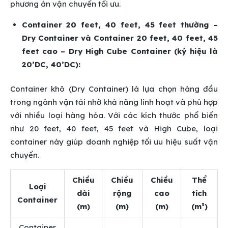
phương án vận chuyển tối ưu.
Container 20 feet, 40 feet, 45 feet thường –
Dry Container và Container 20 feet, 40 feet, 45
feet cao – Dry High Cube Container (ký hiệu là
20’DC, 40’DC):
Container khô (Dry Container) là lựa chọn hàng đầu
trong ngành vận tải nhờ khả năng linh hoạt và phù hợp
với nhiều loại hàng hóa. Với các kích thước phổ biến
như 20 feet, 40 feet, 45 feet và High Cube, loại
container này giúp doanh nghiệp tối ưu hiệu suất vận
chuyển.
Chiều
Chiều
Chiều
Thể
Loại
dài
rộng
cao
tích
Container
(m)
(m)
(m)
(m³)
Container