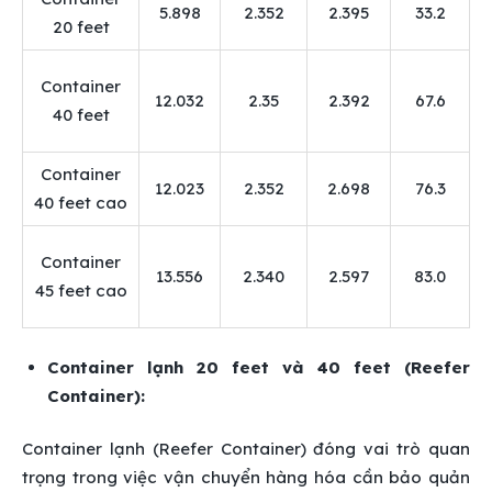
5.898
2.352
2.395
33.2
20 feet
Container
12.032
2.35
2.392
67.6
40 feet
Container
12.023
2.352
2.698
76.3
40 feet cao
Container
13.556
2.340
2.597
83.0
45 feet cao
Container lạnh 20 feet và 40 feet (Reefer
Container):
Container lạnh (Reefer Container) đóng vai trò quan
trọng trong việc vận chuyển hàng hóa cần bảo quản