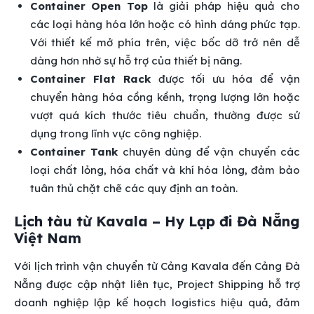
Container Open Top
là giải pháp hiệu quả cho
các loại hàng hóa lớn hoặc có hình dáng phức tạp.
Với thiết kế mở phía trên, việc bốc dỡ trở nên dễ
dàng hơn nhờ sự hỗ trợ của thiết bị nâng.
Container Flat Rack
được tối ưu hóa để vận
chuyển hàng hóa cồng kềnh, trọng lượng lớn hoặc
vượt quá kích thước tiêu chuẩn, thường được sử
dụng trong lĩnh vực công nghiệp.
Container Tank
chuyên dùng để vận chuyển các
loại chất lỏng, hóa chất và khí hóa lỏng, đảm bảo
tuân thủ chặt chẽ các quy định an toàn.
Lịch tàu từ Kavala – Hy Lạp đi Đà Nẵng
Việt Nam
Với lịch trình vận chuyển từ Cảng Kavala đến Cảng Đà
Nẵng được cập nhật liên tục, Project Shipping hỗ trợ
doanh nghiệp lập kế hoạch logistics hiệu quả, đảm