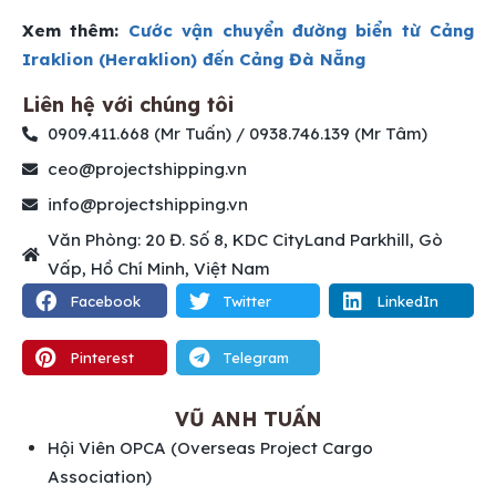
Xem thêm:
Cước vận chuyển đường biển từ Cảng
Iraklion (Heraklion) đến Cảng Đà Nẵng
Liên hệ với chúng tôi
0909.411.668 (Mr Tuấn) / 0938.746.139 (Mr Tâm)
ceo@projectshipping.vn
info@projectshipping.vn
Văn Phòng: 20 Đ. Số 8, KDC CityLand Parkhill, Gò
Vấp, Hồ Chí Minh, Việt Nam
Facebook
Twitter
LinkedIn
Pinterest
Telegram
VŨ ANH TUẤN
Hội Viên OPCA (Overseas Project Cargo
Association)