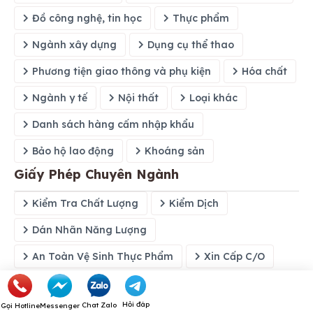
Đồ công nghệ, tin học
Thực phẩm
Ngành xây dựng
Dụng cụ thể thao
Phương tiện giao thông và phụ kiện
Hóa chất
Ngành y tế
Nội thất
Loại khác
Danh sách hàng cấm nhập khẩu
Bảo hộ lao động
Khoáng sản
Giấy Phép Chuyên Ngành
Kiểm Tra Chất Lượng
Kiểm Dịch
Dán Nhãn Năng Lượng
An Toàn Vệ Sinh Thực Phẩm
Xin Cấp C/O
Kiến Thức Chuyên Ngành
Hỏi đáp
Chat Zalo
Gọi Hotline
Messenger
Incoterms 2010
Incoterms 2020