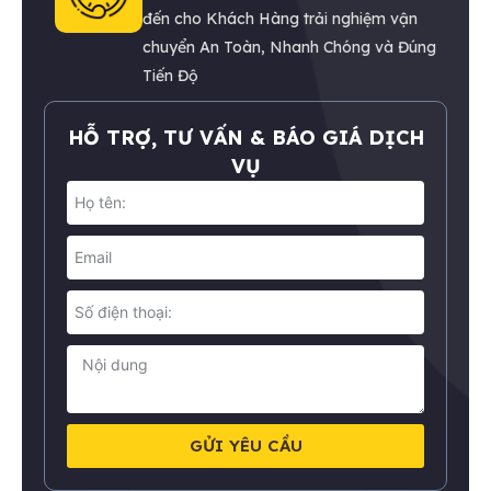
đến cho Khách Hàng trải nghiệm vận
chuyển An Toàn, Nhanh Chóng và Đúng
Tiến Độ
HỖ TRỢ, TƯ VẤN & BÁO GIÁ DỊCH
VỤ
GỬI YÊU CẦU