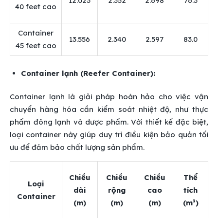
12.023
2.352
2.698
76.3
40 feet cao
Container
13.556
2.340
2.597
83.0
45 feet cao
Container lạnh (Reefer Container):
Container lạnh là giải pháp hoàn hảo cho việc vận
chuyển hàng hóa cần kiểm soát nhiệt độ, như thực
phẩm đông lạnh và dược phẩm. Với thiết kế đặc biệt,
loại container này giúp duy trì điều kiện bảo quản tối
ưu để đảm bảo chất lượng sản phẩm.
Chiều
Chiều
Chiều
Thể
Loại
dài
rộng
cao
tích
Container
(m)
(m)
(m)
(m³)