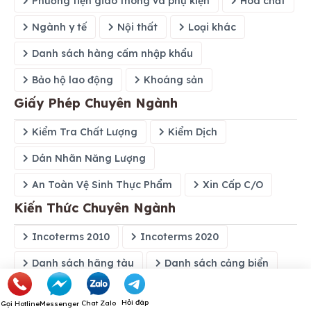
Phương tiện giao thông và phụ kiện
Hóa chất
Ngành y tế
Nội thất
Loại khác
Danh sách hàng cấm nhập khẩu
Bảo hộ lao động
Khoáng sản
Giấy Phép Chuyên Ngành
Kiểm Tra Chất Lượng
Kiểm Dịch
Dán Nhãn Năng Lượng
An Toàn Vệ Sinh Thực Phẩm
Xin Cấp C/O
Kiến Thức Chuyên Ngành
Incoterms 2010
Incoterms 2020
Danh sách hãng tàu
Danh sách cảng biển
Toplist
Hỏi đáp
Chat Zalo
Gọi Hotline
Messenger