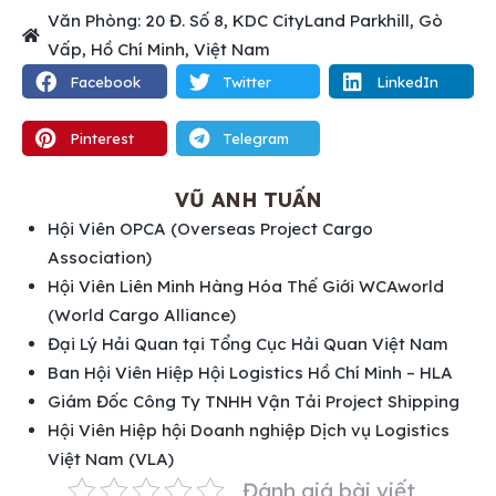
Văn Phòng: 20 Đ. Số 8, KDC CityLand Parkhill, Gò
Vấp, Hồ Chí Minh, Việt Nam
Facebook
Twitter
LinkedIn
Pinterest
Telegram
VŨ ANH TUẤN
Hội Viên OPCA (Overseas Project Cargo
Association)
Hội Viên Liên Minh Hàng Hóa Thế Giới WCAworld
(World Cargo Alliance)
Đại Lý Hải Quan tại Tổng Cục Hải Quan Việt Nam
Ban Hội Viên Hiệp Hội Logistics Hồ Chí Minh – HLA
Giám Đốc Công Ty TNHH Vận Tải Project Shipping
Hội Viên Hiệp hội Doanh nghiệp Dịch vụ Logistics
Việt Nam (VLA)
Đánh giá bài viết