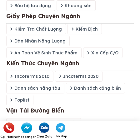
Bảo hộ lao động
Khoáng sản
Giấy Phép Chuyên Ngành
Kiểm Tra Chất Lượng
Kiểm Dịch
Dán Nhãn Năng Lượng
An Toàn Vệ Sinh Thực Phẩm
Xin Cấp C/O
Kiến Thức Chuyên Ngành
Incoterms 2010
Incoterms 2020
Danh sách hãng tàu
Danh sách cảng biển
Toplist
Vận Tải Đường Biển
Giá cước vận tải đường biển
Bảng Phí Local Charges
Hỏi đáp
Chat Zalo
Gọi Hotline
Messenger