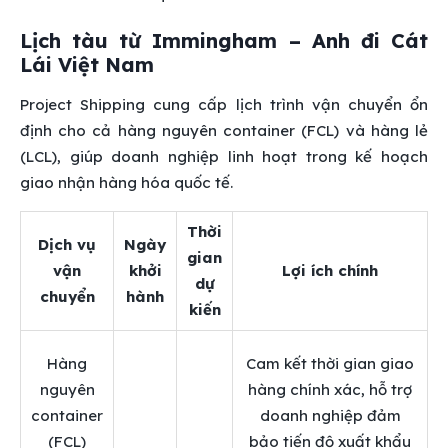
Lịch tàu từ Immingham – Anh đi Cát
Lái Việt Nam
Project Shipping cung cấp lịch trình vận chuyển ổn
định cho cả hàng nguyên container (FCL) và hàng lẻ
(LCL), giúp doanh nghiệp linh hoạt trong kế hoạch
giao nhận hàng hóa quốc tế.
Thời
Dịch vụ
Ngày
gian
vận
khởi
Lợi ích chính
dự
chuyển
hành
kiến
Hàng
Cam kết thời gian giao
nguyên
hàng chính xác, hỗ trợ
container
doanh nghiệp đảm
(FCL)
bảo tiến độ xuất khẩu