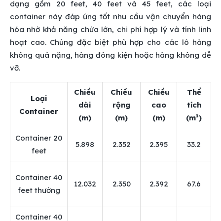
dạng gồm 20 feet, 40 feet và 45 feet, các loại
container này đáp ứng tốt nhu cầu vận chuyển hàng
hóa nhờ khả năng chứa lớn, chi phí hợp lý và tính linh
hoạt cao. Chúng đặc biệt phù hợp cho các lô hàng
không quá nặng, hàng đóng kiện hoặc hàng không dễ
vỡ.
Chiều
Chiều
Chiều
Thể
Loại
dài
rộng
cao
tích
Container
(m)
(m)
(m)
(m³)
Container 20
5.898
2.352
2.395
33.2
feet
Container 40
12.032
2.350
2.392
67.6
feet thường
Container 40