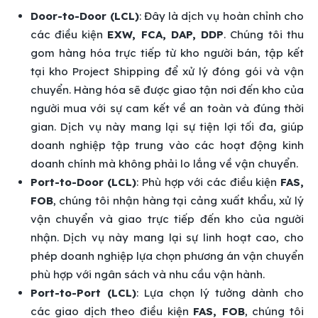
Door-to-Door (LCL)
: Đây là dịch vụ hoàn chỉnh cho
các điều kiện
EXW, FCA, DAP, DDP
. Chúng tôi thu
gom hàng hóa trực tiếp từ kho người bán, tập kết
tại kho Project Shipping để xử lý đóng gói và vận
chuyển. Hàng hóa sẽ được giao tận nơi đến kho của
người mua với sự cam kết về an toàn và đúng thời
gian. Dịch vụ này mang lại sự tiện lợi tối đa, giúp
doanh nghiệp tập trung vào các hoạt động kinh
doanh chính mà không phải lo lắng về vận chuyển.
Port-to-Door (LCL)
: Phù hợp với các điều kiện
FAS,
FOB
, chúng tôi nhận hàng tại cảng xuất khẩu, xử lý
vận chuyển và giao trực tiếp đến kho của người
nhận. Dịch vụ này mang lại sự linh hoạt cao, cho
phép doanh nghiệp lựa chọn phương án vận chuyển
phù hợp với ngân sách và nhu cầu vận hành.
Port-to-Port (LCL)
: Lựa chọn lý tưởng dành cho
các giao dịch theo điều kiện
FAS, FOB
, chúng tôi