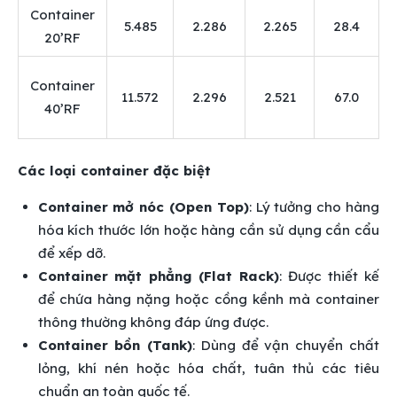
Container
5.485
2.286
2.265
28.4
20’RF
Container
11.572
2.296
2.521
67.0
40’RF
Các loại container đặc biệt
Container mở nóc (Open Top)
: Lý tưởng cho hàng
hóa kích thước lớn hoặc hàng cần sử dụng cần cẩu
để xếp dỡ.
Container mặt phẳng (Flat Rack)
: Được thiết kế
để chứa hàng nặng hoặc cồng kềnh mà container
thông thường không đáp ứng được.
Container bồn (Tank)
: Dùng để vận chuyển chất
lỏng, khí nén hoặc hóa chất, tuân thủ các tiêu
chuẩn an toàn quốc tế.