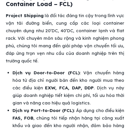
Container Load – FCL)
Project Shipping
là đối tác đáng tin cậy trong lĩnh vực
vận tải đường biển, cung cấp các loại container
chuyên dụng như 20’DC, 40’DC, container lạnh và flat
rack. Với chuyên môn sâu rộng và kinh nghiệm phong
phú, chúng tôi mang đến giải pháp vận chuyển tối ưu,
đáp ứng trọn vẹn nhu cầu của doanh nghiệp trên thị
trường quốc tế.
Dịch vụ Door-to-Door (FCL)
: Vận chuyển hàng
hóa từ địa chỉ người bán đến kho người mua theo
các điều kiện
EXW, FCA, DAP, DDP
. Dịch vụ này
giúp doanh nghiệp tiết kiệm chi phí, tối ưu hóa thời
gian và nâng cao hiệu quả logistics.
Dịch vụ Port-to-Door (FCL)
: Áp dụng cho điều kiện
FAS, FOB
, chúng tôi tiếp nhận hàng tại cảng xuất
khẩu và giao đến kho người nhận, đảm bảo hàng