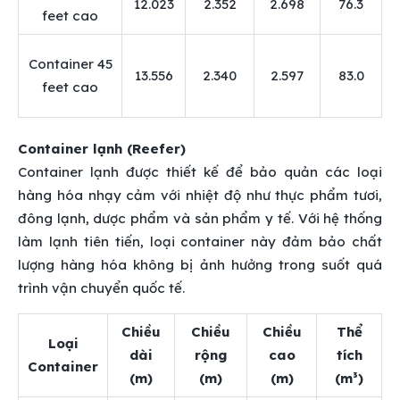
12.023
2.352
2.698
76.3
feet cao
Container 45
13.556
2.340
2.597
83.0
feet cao
Container lạnh (Reefer)
Container lạnh được thiết kế để bảo quản các loại
hàng hóa nhạy cảm với nhiệt độ như thực phẩm tươi,
đông lạnh, dược phẩm và sản phẩm y tế. Với hệ thống
làm lạnh tiên tiến, loại container này đảm bảo chất
lượng hàng hóa không bị ảnh hưởng trong suốt quá
trình vận chuyển quốc tế.
Chiều
Chiều
Chiều
Thể
Loại
dài
rộng
cao
tích
Container
(m)
(m)
(m)
(m³)