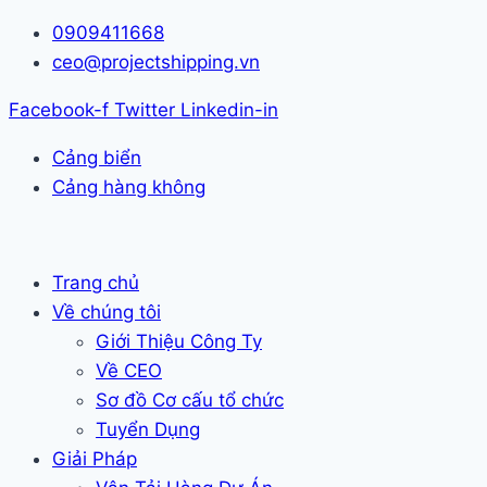
Skip
0909411668
to
ceo@projectshipping.vn
content
Facebook-f
Twitter
Linkedin-in
Cảng biển
Cảng hàng không
Trang chủ
Về chúng tôi
Giới Thiệu Công Ty
Về CEO
Sơ đồ Cơ cấu tổ chức
Tuyển Dụng
Giải Pháp