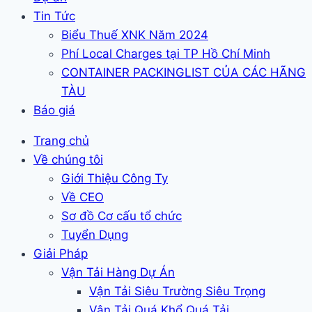
Tin Tức
Biểu Thuế XNK Năm 2024
Phí Local Charges tại TP Hồ Chí Minh
CONTAINER PACKINGLIST CỦA CÁC HÃNG
TÀU
Báo giá
Trang chủ
Về chúng tôi
Giới Thiệu Công Ty
Về CEO
Sơ đồ Cơ cấu tổ chức
Tuyển Dụng
Giải Pháp
Vận Tải Hàng Dự Án
Vận Tải Siêu Trường Siêu Trọng
Vận Tải Quá Khổ Quá Tải