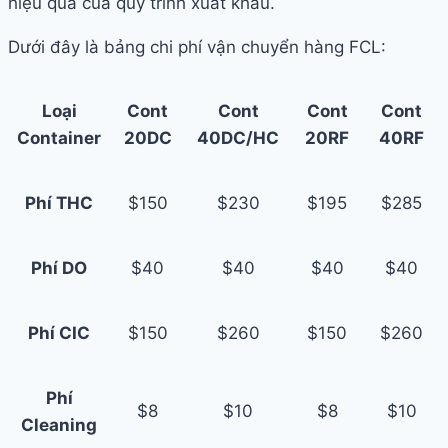
hiệu quả của quy trình xuất khẩu.
Dưới đây là bảng chi phí vận chuyển hàng FCL:
Loại
Cont
Cont
Cont
Cont
Container
20DC
40DC/HC
20RF
40RF
Phí THC
$150
$230
$195
$285
Phí DO
$40
$40
$40
$40
Phí CIC
$150
$260
$150
$260
Phí
$8
$10
$8
$10
Cleaning