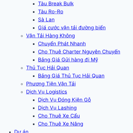
Tàu Break Bulk
Tàu Ro-Ro
Sà Lan
Giá cước vận tải đường biển
Vận Tải Hàng Không
Chuyển Phát Nhanh
Cho Thuê Charter Nguyên Chuyến
Bảng Giá Gửi hàng đi Mỹ
Thủ Tục Hải Quan
Bảng Giá Thủ Tục Hải Quan
Phương Tiện Vận Tải
Dịch Vụ Logistics
Dịch Vụ Đóng Kiện Gỗ
Dịch Vụ Lashing
Cho Thuê Xe Cẩu
Cho Thuê Xe Nâng
Dự án