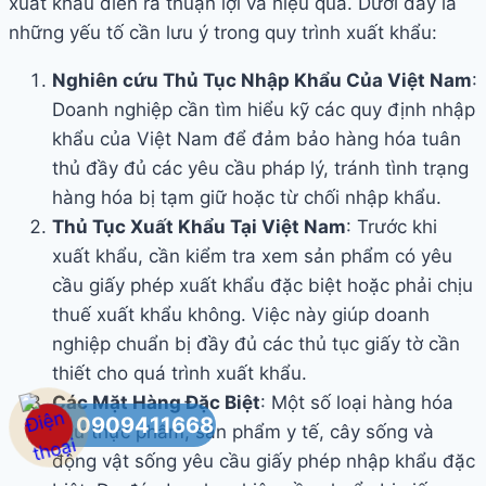
xuất khẩu diễn ra thuận lợi và hiệu quả. Dưới đây là
những yếu tố cần lưu ý trong quy trình xuất khẩu:
Nghiên cứu Thủ Tục Nhập Khẩu Của Việt Nam
:
Doanh nghiệp cần tìm hiểu kỹ các quy định nhập
khẩu của Việt Nam để đảm bảo hàng hóa tuân
thủ đầy đủ các yêu cầu pháp lý, tránh tình trạng
hàng hóa bị tạm giữ hoặc từ chối nhập khẩu.
Thủ Tục Xuất Khẩu Tại Việt Nam
: Trước khi
xuất khẩu, cần kiểm tra xem sản phẩm có yêu
cầu giấy phép xuất khẩu đặc biệt hoặc phải chịu
thuế xuất khẩu không. Việc này giúp doanh
nghiệp chuẩn bị đầy đủ các thủ tục giấy tờ cần
thiết cho quá trình xuất khẩu.
Các Mặt Hàng Đặc Biệt
: Một số loại hàng hóa
0909411668
như thực phẩm, sản phẩm y tế, cây sống và
động vật sống yêu cầu giấy phép nhập khẩu đặc