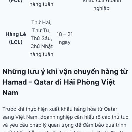
(FCL)
khẩu của doanh
hàng tuần
nghiệp.
Thứ Hai,
Thứ Tư,
Hàng Lẻ
18 – 21
Thứ Sáu,
(LCL)
ngày
Chủ Nhật
hàng tuần
Những lưu ý khi vận chuyển hàng từ
Hamad – Qatar đi Hải Phòng Việt
Nam
Trước khi thực hiện xuất khẩu hàng hóa từ Qatar
sang Việt Nam, doanh nghiệp cần hiểu rõ các thủ tục
và yêu cầu pháp lý quan trọng để đảm bảo quá trình