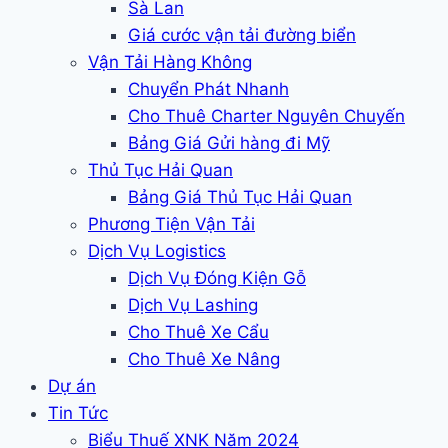
Sà Lan
Giá cước vận tải đường biển
Vận Tải Hàng Không
Chuyển Phát Nhanh
Cho Thuê Charter Nguyên Chuyến
Bảng Giá Gửi hàng đi Mỹ
Thủ Tục Hải Quan
Bảng Giá Thủ Tục Hải Quan
Phương Tiện Vận Tải
Dịch Vụ Logistics
Dịch Vụ Đóng Kiện Gỗ
Dịch Vụ Lashing
Cho Thuê Xe Cẩu
Cho Thuê Xe Nâng
Dự án
Tin Tức
Biểu Thuế XNK Năm 2024