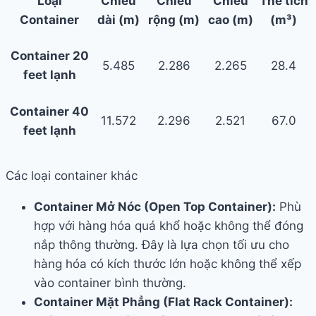
Loại
Chiều
Chiều
Chiều
Thể tích
Container
dài (m)
rộng (m)
cao (m)
(m³)
Container 20
5.485
2.286
2.265
28.4
feet lạnh
Container 40
11.572
2.296
2.521
67.0
feet lạnh
Các loại container khác
Container Mở Nóc (Open Top Container):
Phù
hợp với hàng hóa quá khổ hoặc không thể đóng
nắp thông thường. Đây là lựa chọn tối ưu cho
hàng hóa có kích thước lớn hoặc không thể xếp
vào container bình thường.
Container Mặt Phẳng (Flat Rack Container):