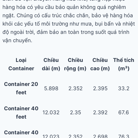
hàng hóa có yêu cầu bảo quản không quá nghiêm
ngặt. Chúng có cấu trúc chắc chắn, bảo vệ hàng hóa
khỏi các yếu tố môi trường như mưa, bụi bẩn và nhiệt
độ ngoài trời, đảm bảo an toàn trong suốt quá trình
vận chuyển.
Loại
Chiều
Chiều
Chiều
Thể tích
Container
dài (m)
rộng (m)
cao (m)
(m³)
Container 20
5.898
2.352
2.395
33.2
feet
Container 40
12.032
2.35
2.392
67.6
feet
Container 40
12.023
2.352
2.698
76.3