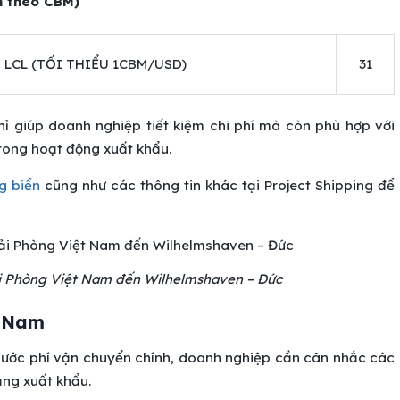
h theo CBM)
 LCL (TỐI THIỂU 1CBM/USD)
31
ỉ giúp doanh nghiệp tiết kiệm chi phí mà còn phù hợp với
trong hoạt động xuất khẩu.
g biển
cũng như các thông tin khác tại Project Shipping để
i Phòng Việt Nam đến Wilhelmshaven – Đức
t Nam
cước phí vận chuyển chính, doanh nghiệp cần cân nhắc các
ảng xuất khẩu.