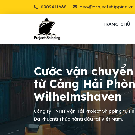
0909411668
ceo@projectshipping.vn
TRANG CHỦ
Cước vận chuyển
từ Cảng Hải Phò
Wilhelmshaven
Công ty TNHH Vận Tải Project Shipping tự tin
Đa Phương Thức hàng đầu tại Việt Nam.