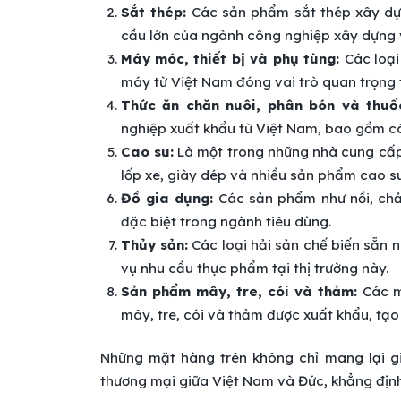
Sắt thép:
Các sản phẩm sắt thép xây dự
cầu lớn của ngành công nghiệp xây dựng v
Máy móc, thiết bị và phụ tùng:
Các loại
máy từ Việt Nam đóng vai trò quan trọng 
Thức ăn chăn nuôi, phân bón và thuố
nghiệp xuất khẩu từ Việt Nam, bao gồm c
Cao su:
Là một trong những nhà cung cấp 
lốp xe, giày dép và nhiều sản phẩm cao su
Đồ gia dụng:
Các sản phẩm như nồi, chả
đặc biệt trong ngành tiêu dùng.
Thủy sản:
Các loại hải sản chế biến sẵn 
vụ nhu cầu thực phẩm tại thị trường này.
Sản phẩm mây, tre, cói và thảm:
Các m
mây, tre, cói và thảm được xuất khẩu, tạo
Những mặt hàng trên không chỉ mang lại gi
thương mại giữa Việt Nam và Đức, khẳng định 