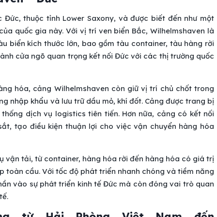
Đức, thuộc tỉnh Lower Saxony, và được biết đến như một
ủa quốc gia này. Với vị trí ven biển Bắc, Wilhelmshaven là
u biển kích thước lớn, bao gồm tàu container, tàu hàng rời
ành cửa ngõ quan trọng kết nối Đức với các thị trường quốc
àng hóa, cảng Wilhelmshaven còn giữ vị trí chủ chốt trong
ộng nhập khẩu và lưu trữ dầu mỏ, khí đốt. Cảng được trang bị
 thống dịch vụ logistics tiên tiến. Hơn nữa, cảng có kết nối
sắt, tạo điều kiện thuận lợi cho việc vận chuyển hàng hóa
ận tải, từ container, hàng hóa rời đến hàng hóa có giá trị
 toàn cầu. Với tốc độ phát triển nhanh chóng và tiềm năng
ần vào sự phát triển kinh tế Đức mà còn đóng vai trò quan
tế.
ng từ Hải Phòng Việt Nam đến