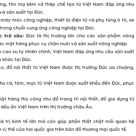
ng, tôn mạ kẽm và thép chế tạo từ Việt Nam đáp ứng nhu
à sản xuất tại Đức.
 máy móc công nghiệp, thiết bị điện tử và phụ tùng ô tô, xe
trong chuỗi cung ứng công nghiệp tại Đức.
c trừ sâu:
Đức là thị trường lớn cho các sản phẩm nông
ác mặt hàng phục vụ chăn nuôi và sản xuất nông nghiệp.
cao su tự nhiên chính, Việt Nam đáp ứng nhu cầu sản xuất
 khác tại Đức.
o, đồ nội thất từ Việt Nam được thị trường Đức ưa chuộng,
như cá, tôm, mực từ Việt Nam được xuất khẩu đến Đức, phục
ặt hàng thủ công như đồ trang trí nội thất, đồ gia dụng từ
 dấu ấn Việt Nam trên thị trường châu Âu.
á trị kinh tế lớn mà còn góp phần thắt chặt mối quan hệ
vị thế của hai quốc gia trên bản đồ thương mại quốc tế.