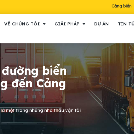
Cảng biển
VỀ CHÚNG TÔI
GIẢI PHÁP
DỰ ÁN
TIN T
 đường biển
ng đến Cảng
 là một trong những nhà thầu vận tải