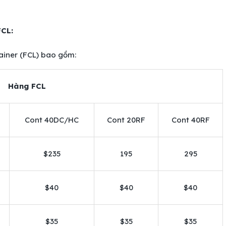
FCL:
ainer (FCL) bao gồm:
Hàng FCL
Cont 40DC/HC
Cont 20RF
Cont 40RF
$235
195
295
$40
$40
$40
$35
$35
$35