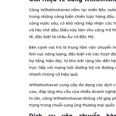
Cảng Wilhelmshaven nằm tại miền Bắc nước 
trong những cảng biển chiến lược hàng đầu c
cảng nước sâu, có khả năng tiếp nhận các tà
và tàu chở dầu. Điều này làm cho cảng trở th
tế, đặc biệt là châu Âu và Bắc Mỹ.
Bên cạnh vai trò là trung tâm vận chuyển h
lĩnh vực năng lượng, đặc biệt với các hoạt đ
hạ tầng hiện đại, từ kho bãi rộng lớn đến hệ
trực tiếp với mạng lưới đường bộ và đường 
nhanh chóng và hiệu quả.
Wilhelmshaven cung cấp đa dạng các dịch vụ v
cao, đáp ứng nhu cầu của nhiều doanh nghiệp
to lớn, cảng Wilhelmshaven không chỉ góp ph
trọng trong chuỗi cung ứng thương mại quốc 
Dịch vụ vận chuyển hà