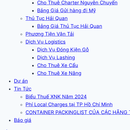
Cho Thuê Charter Nguyên Chuyến
Bảng Giá Gửi hàng đi Mỹ
Thủ Tục Hải Quan
Bảng Giá Thủ Tục Hải Quan
Phương Tiện Vận Tải
Dịch Vụ Logistics
Dịch Vụ Đóng Kiện Gỗ
Dịch Vụ Lashing
Cho Thuê Xe Cẩu
Cho Thuê Xe Nâng
Dự án
Tin Tức
Biểu Thuế XNK Năm 2024
Phí Local Charges tại TP Hồ Chí Minh
CONTAINER PACKINGLIST CỦA CÁC HÃNG
Báo giá