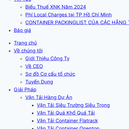
Biểu Thuế XNK Năm 2024
Phí Local Charges tại TP Hồ Chí Minh
CONTAINER PACKINGLIST CỦA CÁC HÃNG
Báo giá
Trang chủ
Về chúng tôi
Giới Thiệu Công Ty
Về CEO
Sơ đồ Cơ cấu tổ chức
Tuyển Dụng
Giải Pháp
Vận Tải Hàng Dự Án
Vận Tải Siêu Trường Siêu Trọng
Vận Tải Quá Khổ Quá Tải
Vận Tải Container Flatrack
Vận Tải Container Opentop