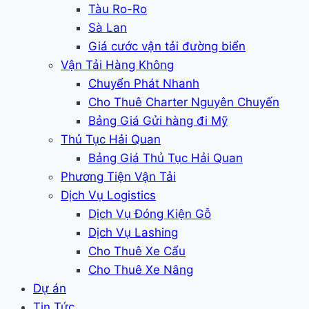
Tàu Ro-Ro
Sà Lan
Giá cước vận tải đường biển
Vận Tải Hàng Không
Chuyển Phát Nhanh
Cho Thuê Charter Nguyên Chuyến
Bảng Giá Gửi hàng đi Mỹ
Thủ Tục Hải Quan
Bảng Giá Thủ Tục Hải Quan
Phương Tiện Vận Tải
Dịch Vụ Logistics
Dịch Vụ Đóng Kiện Gỗ
Dịch Vụ Lashing
Cho Thuê Xe Cẩu
Cho Thuê Xe Nâng
Dự án
Tin Tức