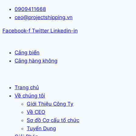
Skip
0909411668
to
ceo@projectshipping.vn
content
Facebook-f
Twitter
Linkedin-in
Cảng biển
Cảng hàng không
Trang chủ
Về chúng tôi
Giới Thiệu Công Ty
Về CEO
Sơ đồ Cơ cấu tổ chức
Tuyển Dụng