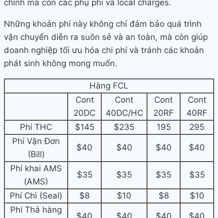
chính mà còn các phụ phí và local charges.
Những khoản phí này không chỉ đảm bảo quá trình
vận chuyển diễn ra suôn sẻ và an toàn, mà còn giúp
doanh nghiệp tối ưu hóa chi phí và tránh các khoản
phát sinh không mong muốn.
Hàng FCL
Cont
Cont
Cont
Cont
20DC
40DC/HC
20RF
40RF
Phí THC
$145
$235
195
295
Phí Vận Đơn
$40
$40
$40
$40
(Bill)
Phí khai AMS
$35
$35
$35
$35
(AMS)
Phí Chì (Seal)
$8
$10
$8
$10
Phí Thả hàng
$40
$40
$40
$40