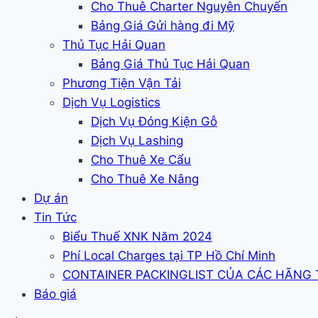
Cho Thuê Charter Nguyên Chuyến
Bảng Giá Gửi hàng đi Mỹ
Thủ Tục Hải Quan
Bảng Giá Thủ Tục Hải Quan
Phương Tiện Vận Tải
Dịch Vụ Logistics
Dịch Vụ Đóng Kiện Gỗ
Dịch Vụ Lashing
Cho Thuê Xe Cẩu
Cho Thuê Xe Nâng
Dự án
Tin Tức
Biểu Thuế XNK Năm 2024
Phí Local Charges tại TP Hồ Chí Minh
CONTAINER PACKINGLIST CỦA CÁC HÃNG
Báo giá