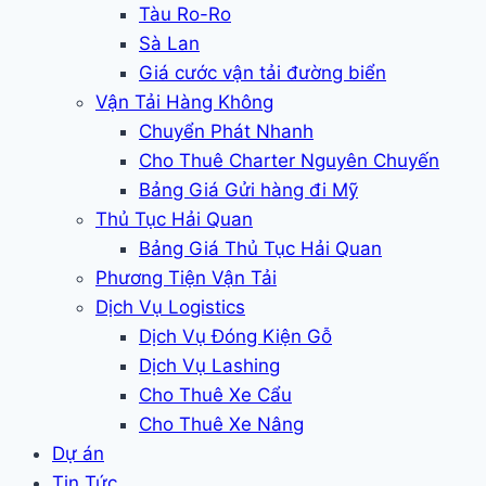
Tàu Ro-Ro
Sà Lan
Giá cước vận tải đường biển
Vận Tải Hàng Không
Chuyển Phát Nhanh
Cho Thuê Charter Nguyên Chuyến
Bảng Giá Gửi hàng đi Mỹ
Thủ Tục Hải Quan
Bảng Giá Thủ Tục Hải Quan
Phương Tiện Vận Tải
Dịch Vụ Logistics
Dịch Vụ Đóng Kiện Gỗ
Dịch Vụ Lashing
Cho Thuê Xe Cẩu
Cho Thuê Xe Nâng
Dự án
Tin Tức