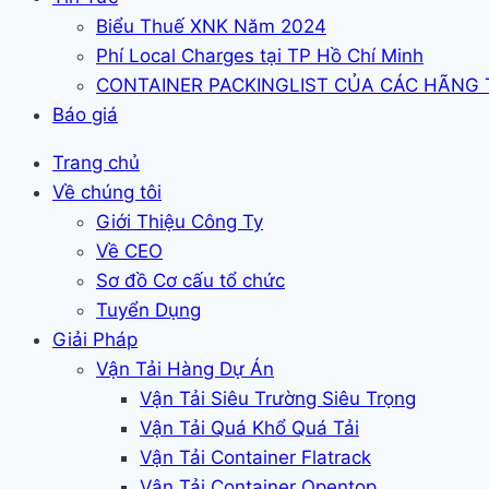
Biểu Thuế XNK Năm 2024
Phí Local Charges tại TP Hồ Chí Minh
CONTAINER PACKINGLIST CỦA CÁC HÃNG
Báo giá
Trang chủ
Về chúng tôi
Giới Thiệu Công Ty
Về CEO
Sơ đồ Cơ cấu tổ chức
Tuyển Dụng
Giải Pháp
Vận Tải Hàng Dự Án
Vận Tải Siêu Trường Siêu Trọng
Vận Tải Quá Khổ Quá Tải
Vận Tải Container Flatrack
Vận Tải Container Opentop