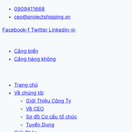
Skip
0909411668
to
ceo@projectshipping.vn
content
Facebook-f
Twitter
Linkedin-in
Cảng biển
Cảng hàng không
Trang chủ
Về chúng tôi
Giới Thiệu Công Ty
Về CEO
Sơ đồ Cơ cấu tổ chức
Tuyển Dụng