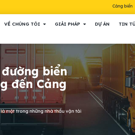
Cảng biển
VỀ CHÚNG TÔI
GIẢI PHÁP
DỰ ÁN
TIN T
 đường biển
ng đến Cảng
 là một trong những nhà thầu vận tải