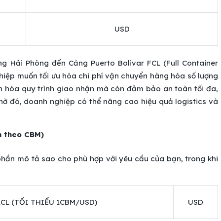
USD
g Hải Phòng đến Cảng Puerto Bolivar FCL (Full Container
hiệp muốn tối ưu hóa chi phí vận chuyển hàng hóa số lượng
ản hóa quy trình giao nhận mà còn đảm bảo an toàn tối đa,
Nhờ đó, doanh nghiệp có thể nâng cao hiệu quả logistics và
h theo CBM)
i phần mô tả sao cho phù hợp với yêu cầu của bạn, trong khi
LCL (TỐI THIỂU 1CBM/USD)
USD