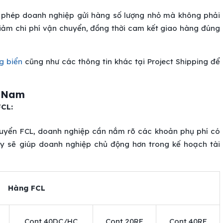
o phép doanh nghiệp gửi hàng số lượng nhỏ mà không phải
giảm chi phí vận chuyển, đồng thời cam kết giao hàng đúng
g biển
cũng như các thông tin khác tại Project Shipping để
t Nam
FCL:
 chuyển FCL, doanh nghiệp cần nắm rõ các khoản phụ phí có
này sẽ giúp doanh nghiệp chủ động hơn trong kế hoạch tài
Hàng FCL
Cont 40DC/HC
Cont 20RF
Cont 40RF