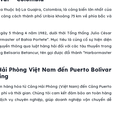
bia thuộc bộ La Guajira, Colombia, là cảng biển lớn nhất của
, cảng cách thành phố Uribia khoảng 75 km về phía bắc và
gày 5 tháng 4 năm 1982, dưới thời Tổng thống Julio César
master of Bahia Portete”. Mục tiêu là củng cố sự hiện diện
quyền thông qua luật hàng hải đối với các tàu thuyền trong
g Belisario Betancur, tên gọi được đổi thành “Harbormaster
Hải Phòng Việt Nam đến Puerto Bolivar
ing
ển hàng hóa từ Cảng Hải Phòng (Việt Nam) đến Cảng Puerto
hi phí và thời gian. Chúng tôi cam kết đảm bảo an toàn hàng
dịch vụ chuyên nghiệp, giúp doanh nghiệp vận chuyển dễ