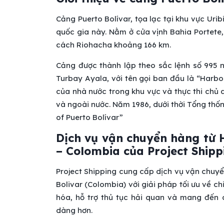
Cảng Puerto Bolívar, tọa lạc tại khu vực Uri
quốc gia này. Nằm ở cửa vịnh Bahia Portete
cách Riohacha khoảng 166 km.
Cảng được thành lập theo sắc lệnh số 995 n
Turbay Ayala, với tên gọi ban đầu là “Harbor
của nhà nước trong khu vực và thực thi chủ 
và ngoài nước. Năm 1986, dưới thời Tổng thốn
of Puerto Bolívar”
Dịch vụ vận chuyển hàng từ 
– Colombia của Project Shipp
Project Shipping cung cấp dịch vụ vận chuy
Bolivar (Colombia) với giải pháp tối ưu về c
hóa, hỗ trợ thủ tục hải quan và mang đến 
dàng hơn.