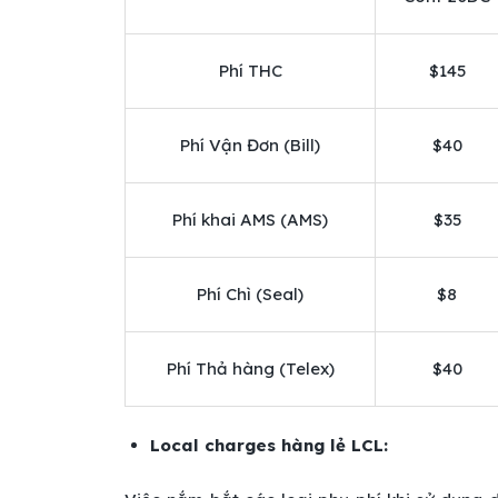
Phí THC
$145
Phí Vận Đơn (Bill)
$40
Phí khai AMS (AMS)
$35
Phí Chì (Seal)
$8
Phí Thả hàng (Telex)
$40
Local charges hàng lẻ LCL: