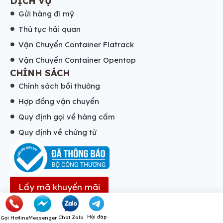
DỊCH VỤ
Gửi hàng đi mỹ
Thủ tục hải quan
Vận Chuyển Container Flatrack
Vận Chuyển Container Opentop
CHÍNH SÁCH
Chính sách bồi thường
Hợp đồng vận chuyển
Quy định gọi về hàng cấm
Quy định về chứng từ
Lấy mã khuyến mãi
FOLLOW US
Hỏi đáp
Chat Zalo
Gọi Hotline
Messenger