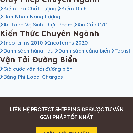
Kiểm Tra Chất Lượng
Kiểm Dịch
Dán Nhãn Năng Lượng
An Toàn Vệ Sinh Thực Phẩm
Xin Cấp C/O
Kiến Thức Chuyên Ngành
Incoterms 2010
Incoterms 2020
Danh sách hãng tàu
Danh sách cảng biển
Toplist
Vận Tải Đường Biển
Giá cước vận tải đường biển
Bảng Phí Local Charges
LIÊN HỆ PROJECT SHIPPING ĐỂ ĐƯỢC TƯ VẤN
GIẢI PHÁP TỐT NHẤT