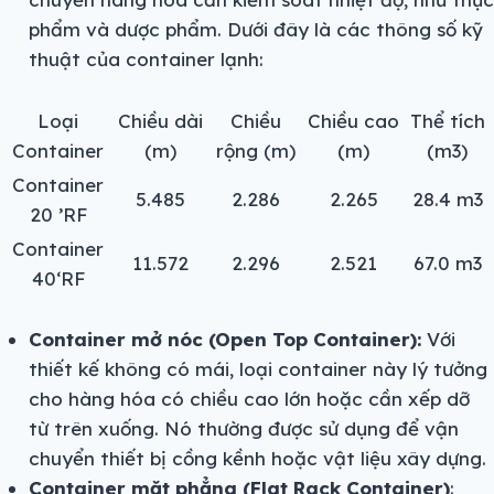
phẩm và dược phẩm. Dưới đây là các thông số kỹ
thuật của container lạnh:
Loại
Chiều dài
Chiều
Chiều cao
Thể tích
Container
(m)
rộng (m)
(m)
(m3)
Container
5.485
2.286
2.265
28.4 m3
20 ’RF
Container
11.572
2.296
2.521
67.0 m3
40‘RF
Container mở nóc (Open Top Container):
Với
thiết kế không có mái, loại container này lý tưởng
cho hàng hóa có chiều cao lớn hoặc cần xếp dỡ
từ trên xuống. Nó thường được sử dụng để vận
chuyển thiết bị cồng kềnh hoặc vật liệu xây dựng.
Container mặt phẳng (Flat Rack Container)
: