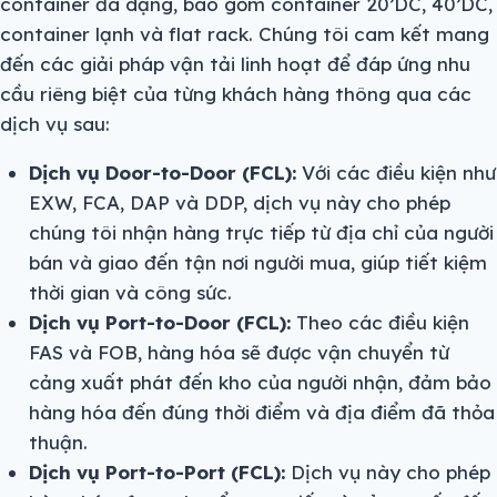
container đa dạng, bao gồm container 20’DC, 40’DC,
container lạnh và flat rack. Chúng tôi cam kết mang
đến các giải pháp vận tải linh hoạt để đáp ứng nhu
cầu riêng biệt của từng khách hàng thông qua các
dịch vụ sau:
Dịch vụ Door-to-Door (FCL):
Với các điều kiện như
EXW, FCA, DAP và DDP, dịch vụ này cho phép
chúng tôi nhận hàng trực tiếp từ địa chỉ của người
bán và giao đến tận nơi người mua, giúp tiết kiệm
thời gian và công sức.
Dịch vụ Port-to-Door (FCL):
Theo các điều kiện
FAS và FOB, hàng hóa sẽ được vận chuyển từ
cảng xuất phát đến kho của người nhận, đảm bảo
hàng hóa đến đúng thời điểm và địa điểm đã thỏa
thuận.
Dịch vụ Port-to-Port (FCL):
Dịch vụ này cho phép