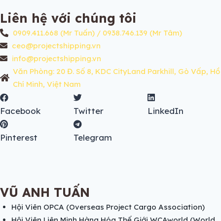
Liên hệ với chúng tôi
0909.411.668 (Mr Tuấn) / 0938.746.139 (Mr Tâm)
ceo@projectshipping.vn
info@projectshipping.vn
Văn Phòng: 20 Đ. Số 8, KDC CityLand Parkhill, Gò Vấp, Hồ
Chí Minh, Việt Nam
Facebook
Twitter
LinkedIn
Pinterest
Telegram
VŨ ANH TUẤN
Hội Viên OPCA (Overseas Project Cargo Association)
Hội Viên Liên Minh Hàng Hóa Thế Giới WCAworld (World