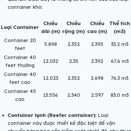
container khô:
Chiều
Chiều
Chiều
Thể tích
Loại Container
dài (m)
rộng (m)
cao (m)
(m3)
Container 20
5.898
2.352
2.395
33.2 m3
feet
Container 40
12.032
2.35
2.392
67.6 m3
feet thường
Container 40
12.023
2.352
2.698
76.3 m3
feet cao
Container 45
13.556
2.340
2.597
83.0 m3
cao
Container lạnh (Reefer container):
Loại
container này được thiết kế đặc biệt để vận
chuyển hàng hóa cần kiểm soát nhiệt độ, như thực