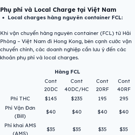
Phụ phí và Local Charge tại Việt Nam
Local charges hàng nguyên container FCL:
Khi vận chuyển hàng nguyên container (FCL) từ Hải
Phòng – Việt Nam đi Hong Kong, bên cạnh cước vận
chuyển chính, các doanh nghiệp cần lưu ý đến các
khoản phụ phí và local charges.
Hàng FCL
Cont
Cont
Cont
Cont
20DC
40DC/HC
20RF
40RF
Phí THC
$145
$235
195
295
Phí Vận Đơn
$40
$40
$40
$40
(Bill)
Phí khai AMS
$35
$35
$35
$35
(AMS)