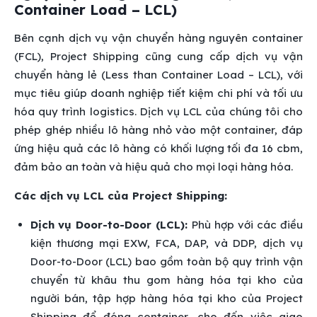
Container Load – LCL)
Bên cạnh dịch vụ vận chuyển hàng nguyên container
(FCL), Project Shipping cũng cung cấp dịch vụ vận
chuyển hàng lẻ (Less than Container Load – LCL), với
mục tiêu giúp doanh nghiệp tiết kiệm chi phí và tối ưu
hóa quy trình logistics. Dịch vụ LCL của chúng tôi cho
phép ghép nhiều lô hàng nhỏ vào một container, đáp
ứng hiệu quả các lô hàng có khối lượng tối đa 16 cbm,
đảm bảo an toàn và hiệu quả cho mọi loại hàng hóa.
Các dịch vụ LCL của Project Shipping:
Dịch vụ Door-to-Door (LCL):
Phù hợp với các điều
kiện thương mại EXW, FCA, DAP, và DDP, dịch vụ
Door-to-Door (LCL) bao gồm toàn bộ quy trình vận
chuyển từ khâu thu gom hàng hóa tại kho của
người bán, tập hợp hàng hóa tại kho của Project
Shipping để đóng container, cho đến việc giao