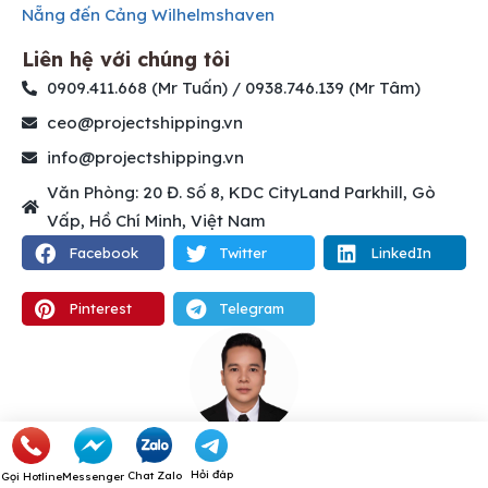
Nẵng đến Cảng Wilhelmshaven
Liên hệ với chúng tôi
0909.411.668 (Mr Tuấn) / 0938.746.139 (Mr Tâm)
ceo@projectshipping.vn
info@projectshipping.vn
Văn Phòng: 20 Đ. Số 8, KDC CityLand Parkhill, Gò
Vấp, Hồ Chí Minh, Việt Nam
Facebook
Twitter
LinkedIn
Pinterest
Telegram
VŨ ANH TUẤN
Hội Viên OPCA (Overseas Project Cargo
Hỏi đáp
Chat Zalo
Gọi Hotline
Messenger