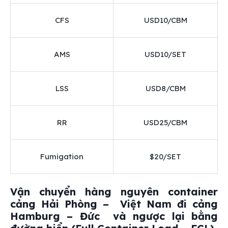
CFS
USD10/CBM
AMS
USD10/SET
LSS
USD8/CBM
RR
USD25/CBM
Fumigation
$20/SET
Vận chuyển hàng nguyên container
cảng Hải Phòng – Việt Nam đi cảng
Hamburg – Đức và ngược lại bằng