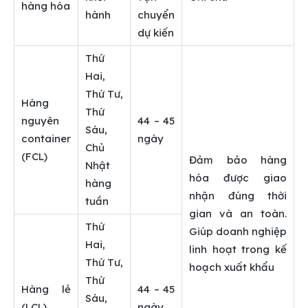
hàng hóa
hành
chuyển
dự kiến
Thứ
Hai,
Thứ Tư,
Hàng
Thứ
nguyên
44 – 45
Sáu,
container
ngày
Chủ
(FCL)
Đảm bảo hàng
Nhật
hóa được giao
hàng
nhận đúng thời
tuần
gian và an toàn.
Thứ
Giúp doanh nghiệp
Hai,
linh hoạt trong kế
Thứ Tư,
hoạch xuất khẩu
Thứ
Hàng lẻ
44 – 45
Sáu,
(LCL)
ngày