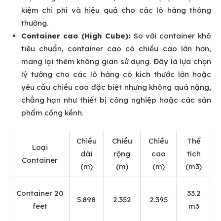
kiệm chi phí và hiệu quả cho các lô hàng thông
thường.
Container cao (High Cube):
So với container khô
tiêu chuẩn, container cao có chiều cao lớn hơn,
mang lại thêm không gian sử dụng. Đây là lựa chọn
lý tưởng cho các lô hàng có kích thước lớn hoặc
yêu cầu chiều cao đặc biệt nhưng không quá nặng,
chẳng hạn như thiết bị công nghiệp hoặc các sản
phẩm cồng kềnh.
Chiều
Chiều
Chiều
Thể
Loại
dài
rộng
cao
tích
Container
(m)
(m)
(m)
(m3)
Container 20
33.2
5.898
2.352
2.395
feet
m3