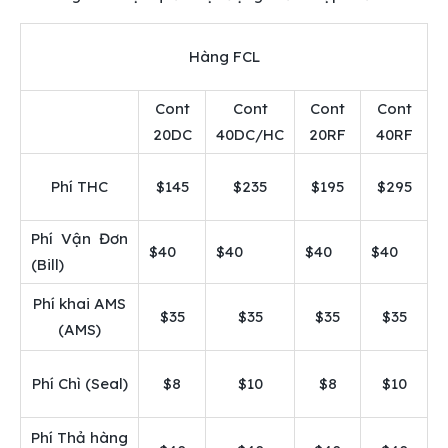
Hàng FCL
Cont
Cont
Cont
Cont
20DC
40DC/HC
20RF
40RF
Phí THC
$145
$235
$195
$295
Phí Vận Đơn
$40
$40
$40
$40
(Bill)
Phí khai AMS
$35
$35
$35
$35
(AMS)
Phí Chì (Seal)
$8
$10
$8
$10
Phí Thả hàng