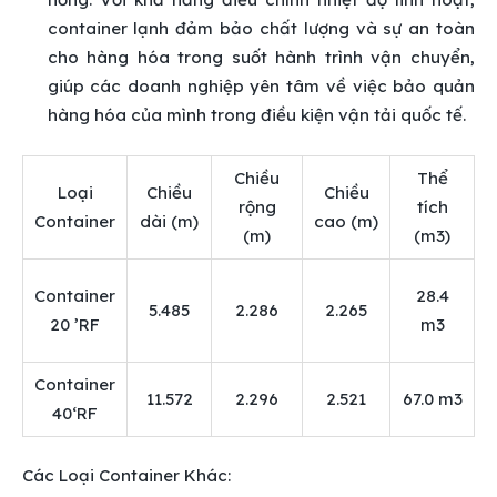
container lạnh đảm bảo chất lượng và sự an toàn
cho hàng hóa trong suốt hành trình vận chuyển,
giúp các doanh nghiệp yên tâm về việc bảo quản
hàng hóa của mình trong điều kiện vận tải quốc tế.
Chiều
Thể
Loại
Chiều
Chiều
rộng
tích
Container
dài (m)
cao (m)
(m)
(m3)
Container
28.4
5.485
2.286
2.265
20 ’RF
m3
Container
11.572
2.296
2.521
67.0 m3
40‘RF
Các Loại Container Khác: