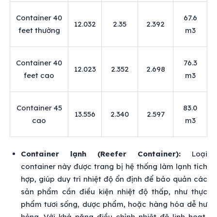
Container 40
67.6
12.032
2.35
2.392
feet thường
m3
Container 40
76.3
12.023
2.352
2.698
feet cao
m3
Container 45
83.0
13.556
2.340
2.597
cao
m3
Container lạnh (Reefer Container):
Loại
container này được trang bị hệ thống làm lạnh tích
hợp, giúp duy trì nhiệt độ ổn định để bảo quản các
sản phẩm cần điều kiện nhiệt độ thấp, như thực
phẩm tươi sống, dược phẩm, hoặc hàng hóa dễ hư
hỏng. Với khả năng điều chỉnh nhiệt độ linh hoạt,