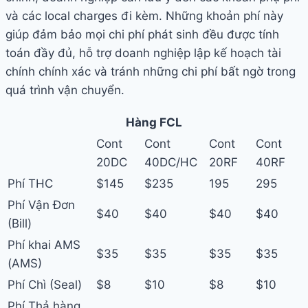
và các local charges đi kèm. Những khoản phí này
giúp đảm bảo mọi chi phí phát sinh đều được tính
toán đầy đủ, hỗ trợ doanh nghiệp lập kế hoạch tài
chính chính xác và tránh những chi phí bất ngờ trong
quá trình vận chuyển.
Hàng FCL
Cont
Cont
Cont
Cont
20DC
40DC/HC
20RF
40RF
Phí THC
$145
$235
195
295
Phí Vận Đơn
$40
$40
$40
$40
(Bill)
Phí khai AMS
$35
$35
$35
$35
(AMS)
Phí Chì (Seal)
$8
$10
$8
$10
Phí Thả hàng