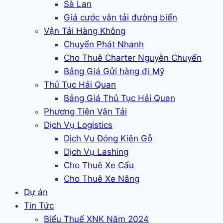
Sà Lan
Giá cước vận tải đường biển
Vận Tải Hàng Không
Chuyển Phát Nhanh
Cho Thuê Charter Nguyên Chuyến
Bảng Giá Gửi hàng đi Mỹ
Thủ Tục Hải Quan
Bảng Giá Thủ Tục Hải Quan
Phương Tiện Vận Tải
Dịch Vụ Logistics
Dịch Vụ Đóng Kiện Gỗ
Dịch Vụ Lashing
Cho Thuê Xe Cẩu
Cho Thuê Xe Nâng
Dự án
Tin Tức
Biểu Thuế XNK Năm 2024