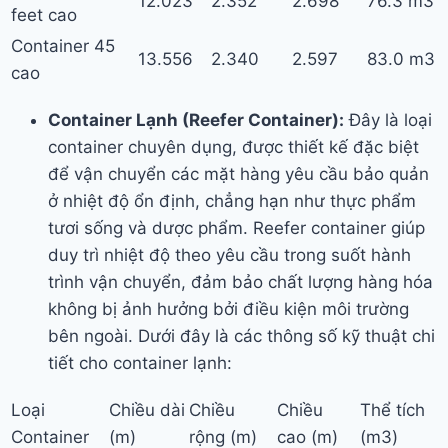
12.023
2.352
2.698
76.3 m3
feet cao
Container 45
13.556
2.340
2.597
83.0 m3
cao
Container Lạnh (Reefer Container):
Đây là loại
container chuyên dụng, được thiết kế đặc biệt
để vận chuyển các mặt hàng yêu cầu bảo quản
ở nhiệt độ ổn định, chẳng hạn như thực phẩm
tươi sống và dược phẩm. Reefer container giúp
duy trì nhiệt độ theo yêu cầu trong suốt hành
trình vận chuyển, đảm bảo chất lượng hàng hóa
không bị ảnh hưởng bởi điều kiện môi trường
bên ngoài. Dưới đây là các thông số kỹ thuật chi
tiết cho container lạnh:
Loại
Chiều dài
Chiều
Chiều
Thể tích
Container
(m)
rộng (m)
cao (m)
(m3)