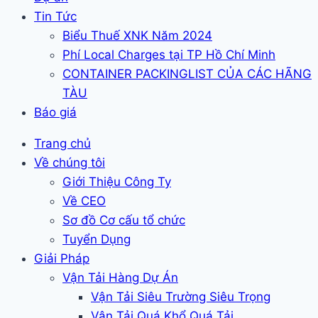
Tin Tức
Biểu Thuế XNK Năm 2024
Phí Local Charges tại TP Hồ Chí Minh
CONTAINER PACKINGLIST CỦA CÁC HÃNG
TÀU
Báo giá
Trang chủ
Về chúng tôi
Giới Thiệu Công Ty
Về CEO
Sơ đồ Cơ cấu tổ chức
Tuyển Dụng
Giải Pháp
Vận Tải Hàng Dự Án
Vận Tải Siêu Trường Siêu Trọng
Vận Tải Quá Khổ Quá Tải