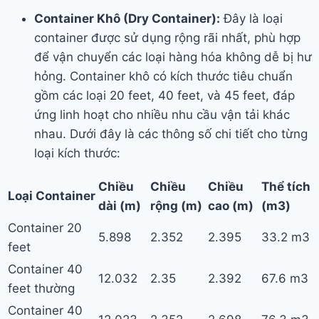
Container Khô (Dry Container):
Đây là loại
container được sử dụng rộng rãi nhất, phù hợp
để vận chuyển các loại hàng hóa không dễ bị hư
hỏng. Container khô có kích thước tiêu chuẩn
gồm các loại 20 feet, 40 feet, và 45 feet, đáp
ứng linh hoạt cho nhiều nhu cầu vận tải khác
nhau. Dưới đây là các thông số chi tiết cho từng
loại kích thước:
Chiều
Chiều
Chiều
Thể tích
Loại Container
dài (m)
rộng (m)
cao (m)
(m3)
Container 20
5.898
2.352
2.395
33.2 m3
feet
Container 40
12.032
2.35
2.392
67.6 m3
feet thường
Container 40