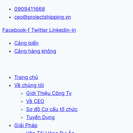
Skip
0909411668
to
ceo@projectshipping.vn
content
Facebook-f
Twitter
Linkedin-in
Cảng biển
Cảng hàng không
Trang chủ
Về chúng tôi
Giới Thiệu Công Ty
Về CEO
Sơ đồ Cơ cấu tổ chức
Tuyển Dụng
Giải Pháp