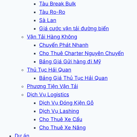
Tàu Break Bulk
Tàu Ro-Ro
Sà Lan
Giá cước vận tải đường biển
Vận Tải Hàng Không
Chuyển Phát Nhanh
Cho Thuê Charter Nguyên Chuyến
Bảng Giá Gửi hàng đi Mỹ
Thủ Tục Hải Quan
Bảng Giá Thủ Tục Hải Quan
Phương Tiện Vận Tải
Dịch Vụ Logistics
Dịch Vụ Đóng Kiện Gỗ
Dịch Vụ Lashing
Cho Thuê Xe Cẩu
Cho Thuê Xe Nâng
Dự án