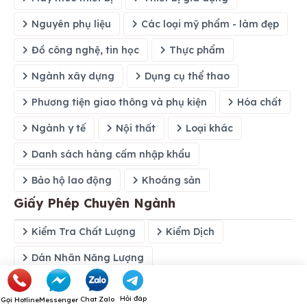
Nguyên phụ liệu
Các loại mỹ phẩm - làm đẹp
Đồ công nghệ, tin học
Thực phẩm
Ngành xây dựng
Dụng cụ thể thao
Phương tiện giao thông và phụ kiện
Hóa chất
Ngành y tế
Nội thất
Loại khác
Danh sách hàng cấm nhập khẩu
Bảo hộ lao động
Khoáng sản
Giấy Phép Chuyên Ngành
Kiểm Tra Chất Lượng
Kiểm Dịch
Dán Nhãn Năng Lượng
An Toàn Vệ Sinh Thực Phẩm
Xin Cấp C/O
Hỏi đáp
Chat Zalo
Gọi Hotline
Messenger
Kiến Thức Chuyên Ngành