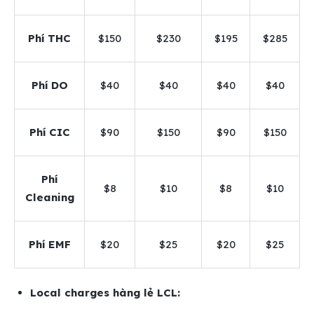
Phí THC
$150
$230
$195
$285
Phí DO
$40
$40
$40
$40
Phí CIC
$90
$150
$90
$150
Phí
$8
$10
$8
$10
Cleaning
Phí EMF
$20
$25
$20
$25
Local charges hàng lẻ LCL: