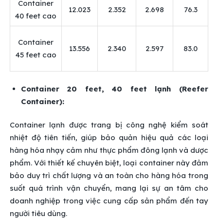
Container
12.023
2.352
2.698
76.3
40 feet cao
Container
13.556
2.340
2.597
83.0
45 feet cao
Container 20 feet, 40 feet lạnh (Reefer
Container):
Container lạnh được trang bị công nghệ kiểm soát
nhiệt độ tiên tiến, giúp bảo quản hiệu quả các loại
hàng hóa nhạy cảm như thực phẩm đông lạnh và dược
phẩm. Với thiết kế chuyên biệt, loại container này đảm
bảo duy trì chất lượng và an toàn cho hàng hóa trong
suốt quá trình vận chuyển, mang lại sự an tâm cho
doanh nghiệp trong việc cung cấp sản phẩm đến tay
người tiêu dùng.