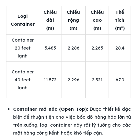
Chiều
Chiều
Chiều
Thể
Loại
dài
rộng
cao
tích
Container
(m)
(m)
(m)
(m³)
Container
20 feet
5.485
2.286
2.265
28.4
lạnh
Container
40 feet
11.572
2.296
2.521
67.0
lạnh
Container mở nóc (Open Top):
Được thiết kế đặc
biệt để thuận tiện cho việc bốc dỡ hàng hóa lớn từ
trên xuống, loại container này rất lý tưởng cho các
mặt hàng cồng kềnh hoặc khó tiếp cận.