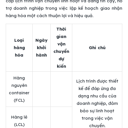
cấp lịch trình vận chuyển linh hoạt và đáng tin cậy, hỗ
trợ doanh nghiệp trong việc lập kế hoạch giao nhận
hàng hóa một cách thuận lợi và hiệu quả.
Thời
gian
Loại
Ngày
vận
hàng
khởi
Ghi chú
chuyển
hóa
hành
dự
kiến
Hàng
Lịch trình được thiết
nguyên
kế để đáp ứng đa
container
dạng nhu cầu của
(FCL)
doanh nghiệp, đảm
bảo sự linh hoạt
Hàng lẻ
trong việc vận
(LCL)
chuyển.