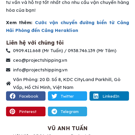
tư vấn và hỗ trợ tốt nhất cho nhu cầu vận chuyển hàng
hóa của bạn!
Xem thêm:
Cước vận chuyển đường biển từ Cảng
Hải Phòng đến Cảng Heraklion
Liên hệ với chúng tôi
0909.411.668 (Mr Tuấn) / 0938.746.139 (Mr Tâm)
ceo@projectshipping.vn
info@projectshipping.vn
Văn Phòng: 20 Đ. Số 8, KDC CityLand Parkhill, Gò
Vấp, Hồ Chí Minh, Việt Nam
Facebook
Twitter
LinkedIn
Pinterest
Telegram
VŨ ANH TUẤN