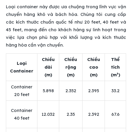
Loại container này được ưa chuộng trong lĩnh vực vận
chuyển hàng khô và bách hóa. Chúng tôi cung cấp
các kích thước chuẩn quốc tế như 20 feet, 40 feet và
45 feet, mang đến cho khách hàng sự linh hoạt trong
việc lựa chọn phù hợp với khối lượng và kích thước
hàng hóa cần vận chuyển.
Chiều
Chiều
Chiều
Thể
Loại
dài
rộng
cao
tích
Container
(m)
(m)
(m)
(m³)
Container
5.898
2.352
2.395
33.2
20 feet
Container
12.032
2.35
2.392
67.6
40 feet