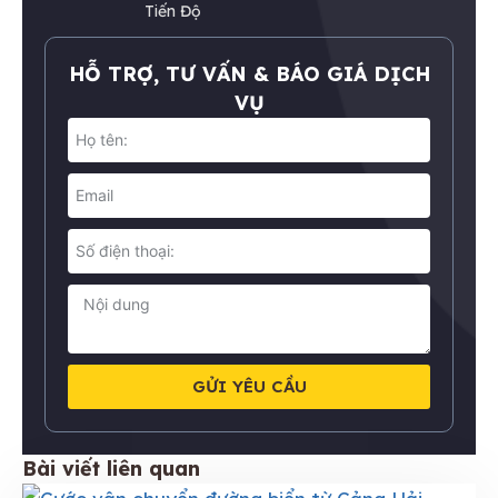
Tiến Độ
HỖ TRỢ, TƯ VẤN & BÁO GIÁ DỊCH
VỤ
GỬI YÊU CẦU
Bài viết liên quan