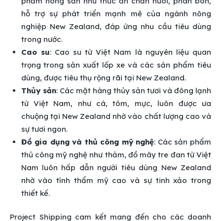
phẩm nông sản như thức ăn chăn nuôi, phân bón,
hỗ trợ sự phát triển mạnh mẽ của ngành nông
nghiệp New Zealand, đáp ứng nhu cầu tiêu dùng
trong nước.
Cao su
: Cao su từ Việt Nam là nguyên liệu quan
trọng trong sản xuất lốp xe và các sản phẩm tiêu
dùng, được tiêu thụ rộng rãi tại New Zealand.
Thủy sản
: Các mặt hàng thủy sản tươi và đông lạnh
từ Việt Nam, như cá, tôm, mực, luôn được ưa
chuộng tại New Zealand nhờ vào chất lượng cao và
sự tươi ngon.
Đồ gia dụng và thủ công mỹ nghệ
: Các sản phẩm
thủ công mỹ nghệ như thảm, đồ mây tre đan từ Việt
Nam luôn hấp dẫn người tiêu dùng New Zealand
nhờ vào tính thẩm mỹ cao và sự tinh xảo trong
thiết kế.
Project Shipping cam kết mang đến cho các doanh