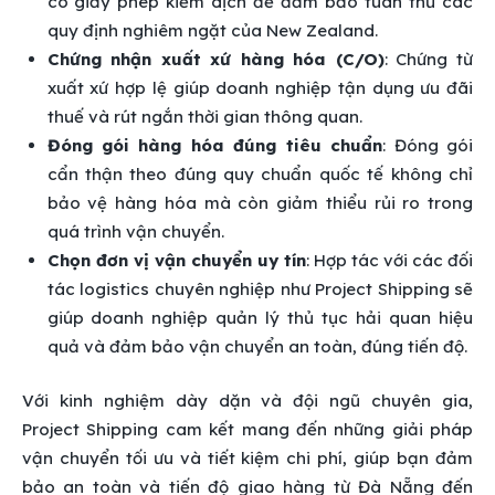
có giấy phép kiểm dịch để đảm bảo tuân thủ các
quy định nghiêm ngặt của New Zealand.
Chứng nhận xuất xứ hàng hóa (C/O)
: Chứng từ
xuất xứ hợp lệ giúp doanh nghiệp tận dụng ưu đãi
thuế và rút ngắn thời gian thông quan.
Đóng gói hàng hóa đúng tiêu chuẩn
: Đóng gói
cẩn thận theo đúng quy chuẩn quốc tế không chỉ
bảo vệ hàng hóa mà còn giảm thiểu rủi ro trong
quá trình vận chuyển.
Chọn đơn vị vận chuyển uy tín
: Hợp tác với các đối
tác logistics chuyên nghiệp như Project Shipping sẽ
giúp doanh nghiệp quản lý thủ tục hải quan hiệu
quả và đảm bảo vận chuyển an toàn, đúng tiến độ.
Với kinh nghiệm dày dặn và đội ngũ chuyên gia,
Project Shipping cam kết mang đến những giải pháp
vận chuyển tối ưu và tiết kiệm chi phí, giúp bạn đảm
bảo an toàn và tiến độ giao hàng từ Đà Nẵng đến