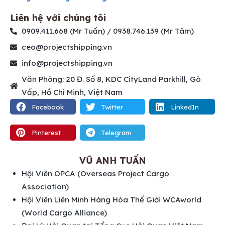
Liên hệ với chúng tôi
0909.411.668 (Mr Tuấn) / 0938.746.139 (Mr Tâm)
ceo@projectshipping.vn
info@projectshipping.vn
Văn Phòng: 20 Đ. Số 8, KDC CityLand Parkhill, Gò
Vấp, Hồ Chí Minh, Việt Nam
Facebook
Twitter
LinkedIn
Pinterest
Telegram
VŨ ANH TUẤN
Hội Viên OPCA (Overseas Project Cargo
Association)
Hội Viên Liên Minh Hàng Hóa Thế Giới WCAworld
(World Cargo Alliance)