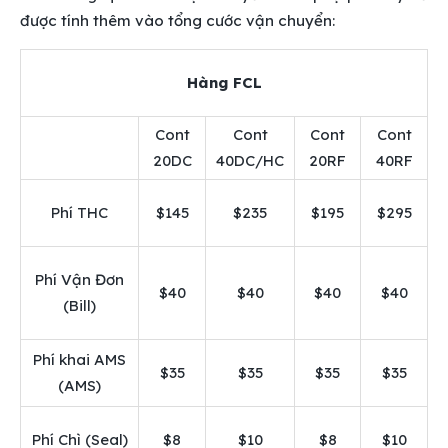
được tính thêm vào tổng cước vận chuyển:
Hàng FCL
Cont
Cont
Cont
Cont
20DC
40DC/HC
20RF
40RF
Phí THC
$145
$235
$195
$295
Phí Vận Đơn
$40
$40
$40
$40
(Bill)
Phí khai AMS
$35
$35
$35
$35
(AMS)
Phí Chì (Seal)
$8
$10
$8
$10