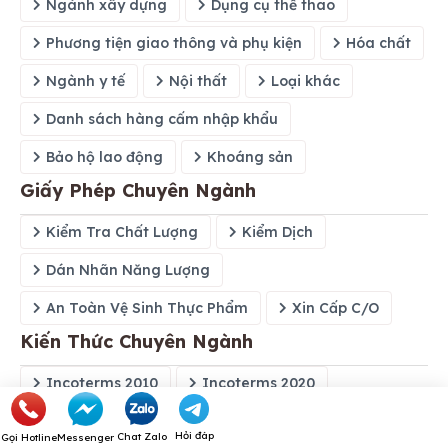
Ngành xây dựng
Dụng cụ thể thao
Phương tiện giao thông và phụ kiện
Hóa chất
Ngành y tế
Nội thất
Loại khác
Danh sách hàng cấm nhập khẩu
Bảo hộ lao động
Khoáng sản
Giấy Phép Chuyên Ngành
Kiểm Tra Chất Lượng
Kiểm Dịch
Dán Nhãn Năng Lượng
An Toàn Vệ Sinh Thực Phẩm
Xin Cấp C/O
Kiến Thức Chuyên Ngành
Incoterms 2010
Incoterms 2020
Danh sách hãng tàu
Danh sách cảng biển
Hỏi đáp
Chat Zalo
Gọi Hotline
Messenger