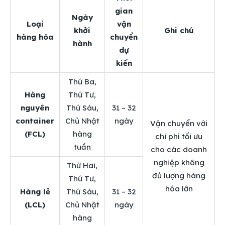
gian
Ngày
Loại
vận
khởi
Ghi chú
hàng hóa
chuyển
hành
dự
kiến
Thứ Ba,
Hàng
Thứ Tư,
nguyên
Thứ Sáu,
31 – 32
container
Chủ Nhật
ngày
Vận chuyển với
(FCL)
hàng
chi phí tối ưu
tuần
cho các doanh
nghiệp không
Thứ Hai,
đủ lượng hàng
Thứ Tư,
hóa lớn
Hàng lẻ
Thứ Sáu,
31 – 32
(LCL)
Chủ Nhật
ngày
hàng