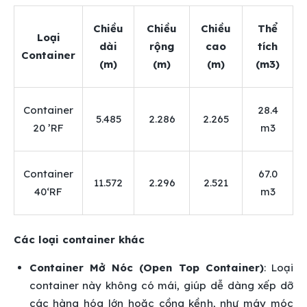
Chiều
Chiều
Chiều
Thể
Loại
dài
rộng
cao
tích
Container
(m)
(m)
(m)
(m3)
Container
28.4
5.485
2.286
2.265
20 ’RF
m3
Container
67.0
11.572
2.296
2.521
40‘RF
m3
Các loại container khác
Container Mở Nóc (Open Top Container)
: Loại
container này không có mái, giúp dễ dàng xếp dỡ
các hàng hóa lớn hoặc cồng kềnh, như máy móc