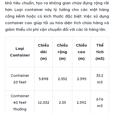
khô tiêu chuẩn, tạo ra không gian chứa đựng rộng rãi
hơn. Loại container này lý tưởng cho các mặt hàng
cồng kềnh hoặc có kích thước đặc biệt. Việc sử dụng
container cao giúp tối ưu hóa diện tích chứa hàng và
giảm thiểu chi phí vận chuyển đối với các lô hàng lớn.
Chiều
Chiều
Chiều
Thể
Loại
dài
rộng
cao
tích
Container
(m)
(m)
(m)
(m3)
Container
33.2
5.898
2.352
2.395
20 feet
m3
Container
67.6
40 feet
12.032
2.35
2.392
m3
thường