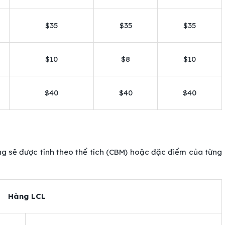
$35
$35
$35
$10
$8
$10
$40
$40
$40
ương sẽ được tính theo thể tích (CBM) hoặc đặc điểm của từng
Hàng LCL