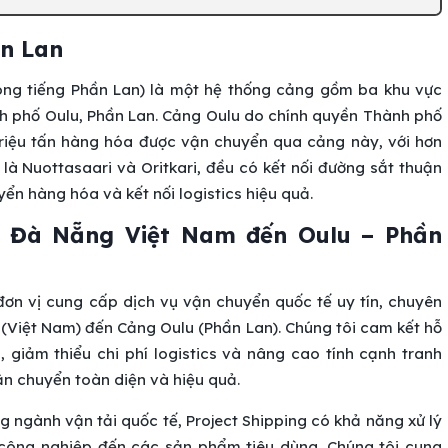
ần Lan
ong tiếng Phần Lan) là một hệ thống cảng gồm ba khu vực
hành phố Oulu, Phần Lan. Cảng Oulu do chính quyền Thành phố
triệu tấn hàng hóa được vận chuyển qua cảng này, với hơn
là Nuottasaari và Oritkari, đều có kết nối đường sắt thuận
n hàng hóa và kết nối logistics hiệu quả.
ừ Đà Nẵng Việt Nam đến Oulu – Phần
đơn vị cung cấp dịch vụ vận chuyển quốc tế uy tín, chuyên
(Việt Nam) đến Cảng Oulu (Phần Lan). Chúng tôi cam kết hỗ
 giảm thiểu chi phí logistics và nâng cao tính cạnh tranh
vận chuyển toàn diện và hiệu quả.
g ngành vận tải quốc tế, Project Shipping có khả năng xử lý
 công nghiệp đến các sản phẩm tiêu dùng. Chúng tôi cung