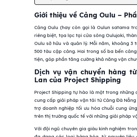
Giới thiệu về Cảng Oulu – Ph
Cảng Oulu (hay còn gọi là Oulun satama tr
riêng biệt, tọa lạc tại cửa sông Oulujoki, t
Oulu sở hữu và quản lý. Mỗi năm, khoảng 3 
500 tàu cập cảng. Hai trong số ba bến cảng 
tiện, góp phần tăng cường khả năng vận chuyể
Dịch vụ vận chuyển hàng t
Lan của Project Shipping
Project Shipping tự hào là một trong những 
cung cấp giải pháp vận tải từ Cảng Đà Nẵng 
trợ doanh nghiệp tối ưu hóa chuỗi cung ứng,
trên thị trường quốc tế với những giải pháp 
Với đội ngũ chuyên gia giàu kinh nghiệm tron
đa dạng các loại hàng hóa, từ nguyên liệu