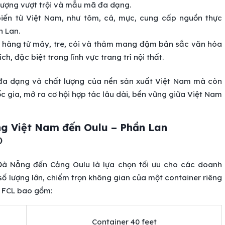
lượng vượt trội và mẫu mã đa dạng.
iến từ Việt Nam, như tôm, cá, mực, cung cấp nguồn thực
 Lan.
 hàng từ mây, tre, cói và thảm mang đậm bản sắc văn hóa
h, đặc biệt trong lĩnh vực trang trí nội thất.
đa dạng và chất lượng của nền sản xuất Việt Nam mà còn
 gia, mở ra cơ hội hợp tác lâu dài, bền vững giữa Việt Nam
g Việt Nam đến Oulu – Phần Lan
)
 Đà Nẵng đến Cảng Oulu là lựa chọn tối ưu cho các doanh
ố lượng lớn, chiếm trọn không gian của một container riêng
r FCL bao gồm:
Container 40 feet