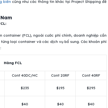
g biển
cũng như các thông tin khác tại Project Shipping để
t Nam
FCL:
 container (FCL), ngoài cước phí chính, doanh nghiệp cần
 từng loại container và các dịch vụ bổ sung. Các khoản phí
:
Hàng FCL
Cont 40DC/HC
Cont 20RF
Cont 40RF
$235
$195
$295
$40
$40
$40