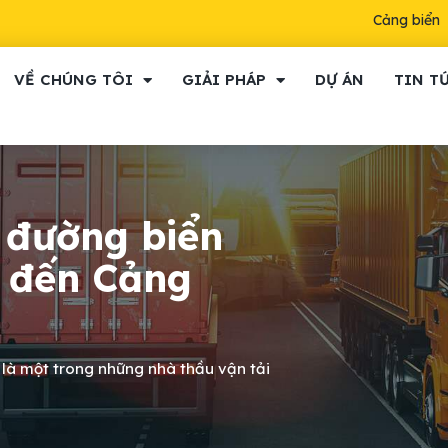
Cảng biển
VỀ CHÚNG TÔI
GIẢI PHÁP
DỰ ÁN
TIN T
 đường biển
 đến Cảng
 là một trong những nhà thầu vận tải